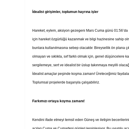
İdealist girişimler, toplumun hayrına işler
Hareket, eylem, aksiyon gezegeni Mars Cuma günü 01:56’da Ko
için hareket özgürlüğü kazanmak ve bilgi hazinesine sahip olm
bunlara kullanılmasına sebep olacaktır. Bireysellik ön plana çı
olmayan ve sıklıkla, sırf farklı olmak için, genel düşüncelere kar
sergilemeye, sert ve idealist bir üslup takınmaya meyilli olacağ
İdealist amaçlar peşinde koşma zamanı! Üreteceğimiz faydalar
Toplumsal projelerde başarıyla çalışabiliriz.
Farkımızı ortaya koyma zamanı!
Kendini ifade etmeyi temsil eden Güneş ve iletişim becerilerini
açıları Cuma ve Cumartesi günleri kesinleşiyor. Bu uyumlu açılar