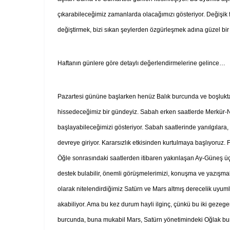
çıkarabileceğimiz zamanlarda olacağımızı gösteriyor. Değişik fiki
değiştirmek, bizi sıkan şeylerden özgürleşmek adına güzel bir 
Haftanın günlere göre detaylı değerlendirmelerine gelince…
Pazartesi gününe başlarken henüz Balık burcunda ve boşlukta i
hissedeceğimiz bir gündeyiz. Sabah erken saatlerde Merkür-Neptü
başlayabileceğimizi gösteriyor. Sabah saatlerinde yanılgılara, 
devreye giriyor. Kararsızlık etkisinden kurtulmaya başlıyoruz. 
Öğle sonrasındaki saatlerden itibaren yakınlaşan Ay-Güneş üçg
destek bulabilir, önemli görüşmelerimizi, konuşma ve yazışmal
olarak nitelendirdiğimiz Satürn ve Mars altmış derecelik uyumlu 
akabiliyor. Ama bu kez durum hayli ilginç, çünkü bu iki gezege
burcunda, buna mukabil Mars, Satürn yönetimindeki Oğlak burcu