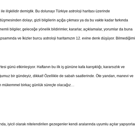
e ilişkilidir demiştik. Bu dolunayı Türkiye astroloji haritası üzerinde
üşmesinden dolayı, gizli bilgilerin açığa çıkması ya da bu vakte kadar farkında
nemli bilgiler, geleceğe yönelik bildirimler, kararlar, açıklamalar, yorumlar da buna
 kapsamında ve İkizler burcu astroloji haritamızın 12. evine denk düşüyor. Bilmediğim
si günü etkinleşiyor. Haftanın bu ilk iş gününe kafa karışıklığı, kararsızlık ve
lduğumuz bir gündeyiz, dikkat! Özellikle de sabah saatlerinde. Öte yandan, manevi ve
an mükemmel birkaç günlük süreçte olacağız…
nda, iyicil olarak nitelendirilen gezegenler kendi aralarında uyumlu açılar yapıyorlar