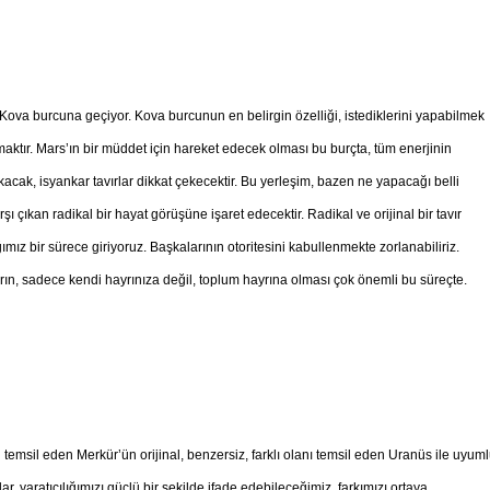
va burcuna geçiyor. Kova burcunun en belirgin özelliği, istediklerini yapabilmek
aktır. Mars’ın bir müddet için hareket edecek olması bu burçta, tüm enerjinin
kacak, isyankar tavırlar dikkat çekecektir. Bu yerleşim, bazen ne yapacağı belli
şı çıkan radikal bir hayat görüşüne işaret edecektir. Radikal ve orijinal bir tavır
ımız bir sürece giriyoruz. Başkalarının otoritesini kabullenmekte zorlanabiliriz.
ın, sadece kendi hayrınıza değil, toplum hayrına olması çok önemli bu süreçte.
 temsil eden Merkür’ün orijinal, benzersiz, farklı olanı temsil eden Uranüs ile uyum
, yaratıcılığımızı güçlü bir şekilde ifade edebileceğimiz, farkımızı ortaya