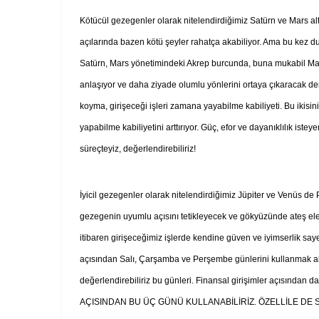
Kötücül gezegenler olarak nitelendirdiğimiz Satürn ve Mars altm
açılarında bazen kötü şeyler rahatça akabiliyor. Ama bu kez dur
Satürn, Mars yönetimindeki Akrep burcunda, buna mukabil Mars,
anlaşıyor ve daha ziyade olumlu yönlerini ortaya çıkaracak dem
koyma, girişeceği işleri zamana yayabilme kabiliyeti. Bu ikisin
yapabilme kabiliyetini arttırıyor. Güç, efor ve dayanıklılık iste
süreçteyiz, değerlendirebiliriz!
İyicil gezegenler olarak nitelendirdiğimiz Jüpiter ve Venüs de
gezegenin uyumlu açısını tetikleyecek ve gökyüzünde ateş ele
itibaren girişeceğimiz işlerde kendine güven ve iyimserlik say
açısından Salı, Çarşamba ve Perşembe günlerini kullanmak akı
değerlendirebiliriz bu günleri. Finansal girişimler açısından 
AÇISINDAN BU ÜÇ GÜNÜ KULLANABİLİRİZ. ÖZELLİLE DE 