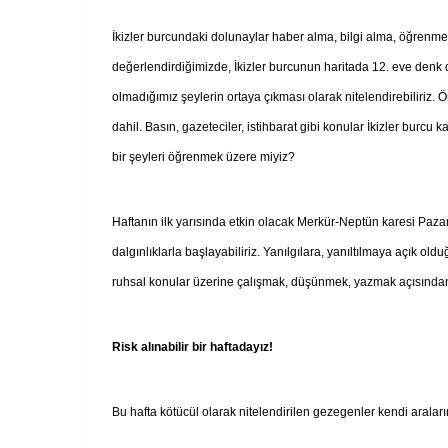
İkizler burcundaki dolunaylar haber alma, bilgi alma, öğrenme il
değerlendirdiğimizde, İkizler burcunun haritada 12. eve denk d
olmadığımız şeylerin ortaya çıkması olarak nitelendirebiliriz. Ö
dahil. Basın, gazeteciler, istihbarat gibi konular İkizler burcu
bir şeyleri öğrenmek üzere miyiz?
Haftanın ilk yarısında etkin olacak Merkür-Neptün karesi Pazarte
dalgınlıklarla başlayabiliriz. Yanılgılara, yanıltılmaya açık o
ruhsal konular üzerine çalışmak, düşünmek, yazmak açısınd
Risk alınabilir bir haftadayız!
Bu hafta kötücül olarak nitelendirilen gezegenler kendi araları