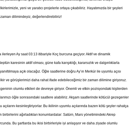
rlerimizle, yeni ve yaratıcı projelerle ortaya çıkabiliriz. Hayatımızda bir şeyleri
zaman dilimindeyiz, değerlendirebiliriz!
lerleyen Ay saat 03:13 itibariyle Koç burcuna geçiyor. Aktif ve dinamik
n karesinin aktif olması, güne kafa karışıklığı, kararsızlık ve dalgınlıklarla
yanıltılmaya açık olacağız. Öğle saatlerine doğru Ay’ın Merkür ile uyumlu açısı
Fikir ve görüşlerimizi daha rahat ifade edebileceğimiz bir zaman dilimine giriyoruz.
eninin olumlu etkileri de devreye giriyor. Önemli ve etkin pozisyondaki kişilerden
arımızı öğle sonrasındaki saatlere alabiliriz. Akşam saatlerinde kötücül gezegenler
açılarını kesinleştiriyorlar. Bu ikilinin uyumlu açılarında bazen kötü şeyler rahatça
n birbirlerini ağırladıkları konumlardalar: Satürn, Mars yönetimindeki Akrep
nda. Bu şartlarda bu ikisi birbirleriyle iyi anlaşıyor ve daha ziyade olumlu