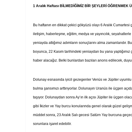
1 Aralık Haftası BİLMEDİĞİMİZ BİR ŞEYLERİ ÖĞRENMEK 
Bu haftanın en dikkat çekici gökyüzü olayı 6 Aralık Cumartesi 
iletişim, haberleşme, eğitim, medya ve yayıncılık, seyahatlerle ili
yeniayda attığımız adımların sonuçlarını alma zamanlarıdır. Bu
boyunca, 22 Kasım tarihindeki yeniaydan bu yana yaptığımız gir
haber alacağız. Belki bunlardan bazıları anons edilecek, duy
Dolunay esnasında iyicil gezegenler Venüs ve Jüpiter uyumlu 
bulma şansımızı arttırıyorlar. Dolunayın Uranüs ile üçgen açıda 
taşıyor. Dolunaydan sonra Ay’ın ilk açısı Jüpiter ile üçgen ola
gibi İkizler ve Yay burcu konularında genel olarak güzel gelişm
müddet sonra, 23 Aralık Salı gecesi Satürn Yay burcuna geçe
sorunlara işaret edebilir.