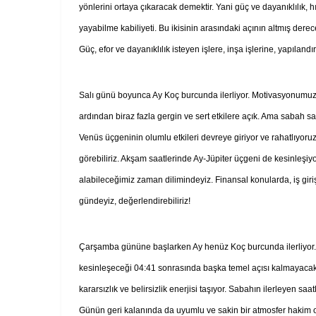
yönlerini ortaya çıkaracak demektir. Yani güç ve dayanıklılık, 
yayabilme kabiliyeti. Bu ikisinin arasındaki açının altmış derec
Güç, efor ve dayanıklılık isteyen işlere, inşa işlerine, yapıland
Salı günü boyunca Ay Koç burcunda ilerliyor. Motivasyonumuzun
ardından biraz fazla gergin ve sert etkilere açık. Ama sabah s
Venüs üçgeninin olumlu etkileri devreye giriyor ve rahatlıyoru
görebiliriz. Akşam saatlerinde Ay-Jüpiter üçgeni de kesinleşiy
alabileceğimiz zaman dilimindeyiz. Finansal konularda, iş girişi
gündeyiz, değerlendirebiliriz!
Çarşamba gününe başlarken Ay henüz Koç burcunda ilerliyor. 
kesinleşeceği 04:41 sonrasında başka temel açısı kalmayacak 
kararsızlık ve belirsizlik enerjisi taşıyor. Sabahın ilerleyen s
Günün geri kalanında da uyumlu ve sakin bir atmosfer hakim 