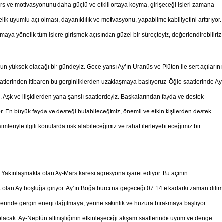
hırs ve motivasyonunu daha güçlü ve etkili ortaya koyma, girişeceği işleri zamana
elik uyumlu açı olması, dayanıklılık ve motivasyonu, yapabilme kabiliyetini arttırıyor.
ırmaya yönelik tüm işlere girişmek açısından güzel bir süreçteyiz, değerlendirebiliriz
 yüksek olacağı bir gündeyiz. Gece yarısı Ay’ın Uranüs ve Plüton ile sert açıların
aatlerinden itibaren bu gerginliklerden uzaklaşmaya başlıyoruz. Öğle saatlerinde Ay
z. Aşk ve ilişkilerden yana şanslı saatlerdeyiz. Başkalarından fayda ve destek
or. En büyük fayda ve desteği bulabileceğimiz, önemli ve etkin kişilerden destek
mleriyle ilgili konularda risk alabileceğimiz ve rahat ilerleyebileceğimiz bir
Yakınlaşmakta olan Ay-Mars karesi agresyona işaret ediyor. Bu açının
olan Ay boşluğa giriyor. Ay’ın Boğa burcuna geçeceği 07:14’e kadarki zaman dilim
aatlerinde gergin enerji dağılmaya, yerine sakinlik ve huzura bırakmaya başlıyor.
olacak. Ay-Neptün altmışlığının etkinleşeceği akşam saatlerinde uyum ve denge