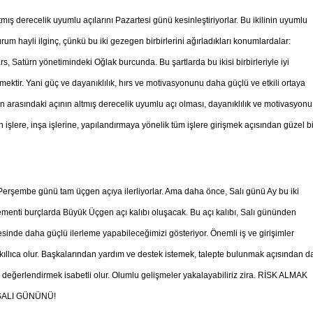
ış derecelik uyumlu açılarını Pazartesi günü kesinleştiriyorlar. Bu ikilinin uyumlu
um hayli ilginç, çünkü bu iki gezegen birbirlerini ağırladıkları konumlardalar:
 Satürn yönetimindeki Oğlak burcunda. Bu şartlarda bu ikisi birbirleriyle iyi
ektir. Yani güç ve dayanıklılık, hırs ve motivasyonunu daha güçlü ve etkili ortaya
in arasındaki açının altmış derecelik uyumlu açı olması, dayanıklılık ve motivasyonu
yen işlere, inşa işlerine, yapılandırmaya yönelik tüm işlere girişmek açısından güzel bi
 Perşembe günü tam üçgen açıya ilerliyorlar. Ama daha önce, Salı günü Ay bu iki
menti burçlarda Büyük Üçgen açı kalıbı oluşacak. Bu açı kalıbı, Salı gününden
esinde daha güçlü ilerleme yapabileceğimizi gösteriyor. Önemli iş ve girişimler
llıca olur. Başkalarından yardım ve destek istemek, talepte bulunmak açısından d
da değerlendirmek isabetli olur. Olumlu gelişmeler yakalayabiliriz zira. RİSK ALMAK
SALI GÜNÜNÜ!