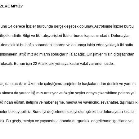
ÜZERE MİYİZ?
günü 14 derece İkizler burcunda gerçekleşecek dolunay. Astrolojide İkizler burcu
şkilendirilir. Bilgi ve fikir alışverişleri İkizler burcu kapsamındadır. Dolunaylar,
 demektir ki bu hafta sonundan itibaren ve dolunayı takip eden yaklaşık iki hafta
işimlerin, attığımız adımların sonuçlarını alacağız. Girişimlerimizin gidişatından
urulacak. Bunun için 22 Aralık’taki yeniaya kadar vakit var önümüzde…
açıda olacaklar. Üzerinde çalıştığımız projelerde başkalarından destek ve yardım
olması da yaratıcılığımızı arttırıyor ve özgün şeyler ortaya çıkarabilme potansiyeli
cağından eğitim, iletişim ve haberleşme, medya ve yayıncılık, seyahatler, taşımacılık
eler bekleyebiliriz. Bunu iyi değerlendirsek iyi olur, çünkü bu dolunaydan kısa bir
cek. Bu geçiş, medya ve yayıncılık alanında durgunluk, engellenme, gecikme ve