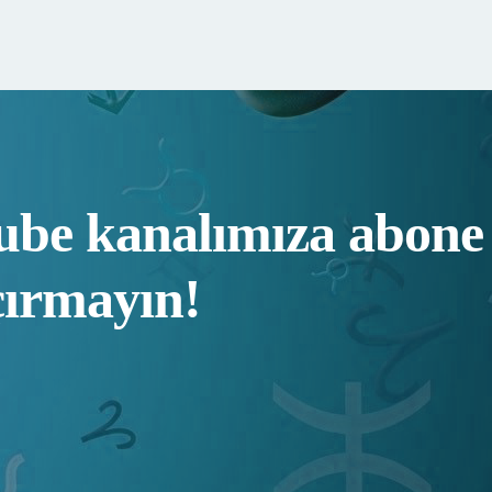
be kanalımıza abone 
çırmayın!