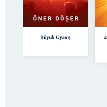
Büyük Uyanış
2
cü