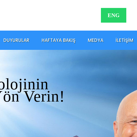
ENG
DUYURULAR
HAFTAYA BAKIŞ
MEDYA
İLETIŞIM
olojinin
Yön Verin!