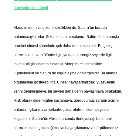
dunyanin-sonu-degil
Akrep’in derin ve gizemli özellikleri de, Satürn’ün burada
bulunmasıyla artar. Gizeme olan merakımız, Satürn’ün bu burçta
hareket etmesi sürecinde çok daha derinleşecektir. Bu geçiş
süreci bize bazen ölümle ilgili ya da esrarengiz şeylerle ilgili
takıntılı düşüncelerimiz olabilir. Akrep burcu cinsellikle
ilişkilendirilir ve Satürn de olgunlaşma göstergesidir. Bu alanda
olgunlaşma gösterebiliriz. Cinsel hayatlarımızdaki yüzeysellik
yerini derinleşmeye, bir şeyleri daha derin paylaşmaya bırakabilir.
Risk olarak diğer kişileri suçlamaya, gördüğümüz zararın acısını
onlardan çıkartmaya yatkınlık gösterebilir, intikam peşinde
koşabiliriz. Satürn’ün Akrep burcunda ilerleyeceği bu önemli
süreçte testten geçeceğimiz ve başa çıkmamız ve törpülememiz