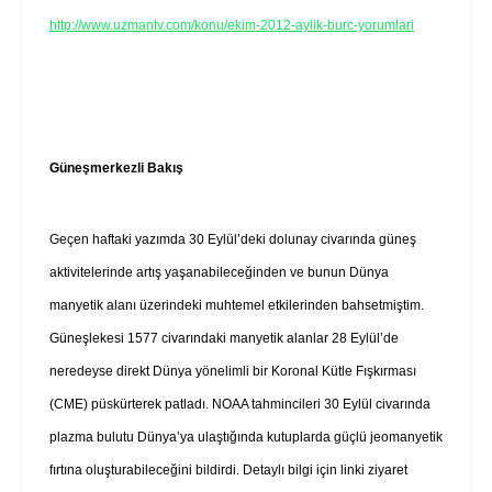
http://www.uzmantv.com/konu/ekim-2012-aylik-burc-yorumlari
Güneşmerkezli Bakış
Geçen haftaki yazımda 30 Eylül’deki dolunay civarında güneş
aktivitelerinde artış yaşanabileceğinden ve bunun Dünya
manyetik alanı üzerindeki muhtemel etkilerinden bahsetmiştim.
Güneşlekesi 1577 civarındaki manyetik alanlar 28 Eylül’de
neredeyse direkt Dünya yönelimli bir Koronal Kütle Fışkırması
(CME) püskürterek patladı. NOAA tahmincileri 30 Eylül civarında
plazma bulutu Dünya’ya ulaştığında kutuplarda güçlü jeomanyetik
fırtına oluşturabileceğini bildirdi. Detaylı bilgi için linki ziyaret