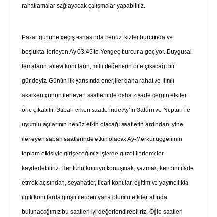
rahatlamalar sağlayacak çalışmalar yapabiliriz.
Pazar gününe geçiş esnasında henüz İkizler burcunda ve
boşlukta ilerleyen Ay 03:45’te Yengeç burcuna geçiyor. Duygusal
temaların, ailevi konuların, milli değerlerin öne çıkacağı bir
gündeyiz. Günün ilk yarısında enerjiler daha rahat ve ılımlı
akarken günün ilerleyen saatlerinde daha ziyade gergin etkiler
öne çıkabilir. Sabah erken saatlerinde Ay’ın Satürn ve Neptün ile
uyumlu açılarının henüz etkin olacağı saatlerin ardından, yine
ilerleyen sabah saatlerinde etkin olacak Ay-Merkür üçgeninin
toplam etkisiyle girişeceğimiz işlerde güzel ilerlemeler
kaydedebiliriz. Her türlü konuyu konuşmak, yazmak, kendini ifade
etmek açısından, seyahatler, ticari konular, eğitim ve yayıncılıkla
ilgili konularda girişimlerden yana olumlu etkiler altında
bulunacağımız bu saatleri iyi değerlendirebiliriz. Öğle saatleri