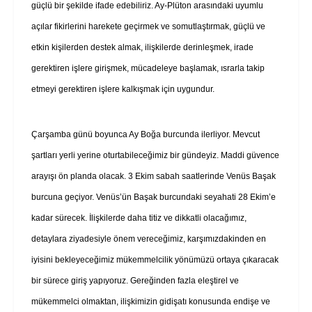
güçlü bir şekilde ifade edebiliriz. Ay-Plüton arasındaki uyumlu
açılar fikirlerini harekete geçirmek ve somutlaştırmak, güçlü ve
etkin kişilerden destek almak, ilişkilerde derinleşmek, irade
gerektiren işlere girişmek, mücadeleye başlamak, ısrarla takip
etmeyi gerektiren işlere kalkışmak için uygundur.
Çarşamba günü boyunca Ay Boğa burcunda ilerliyor. Mevcut
şartları yerli yerine oturtabileceğimiz bir gündeyiz. Maddi güvence
arayışı ön planda olacak. 3 Ekim sabah saatlerinde Venüs Başak
burcuna geçiyor. Venüs’ün Başak burcundaki seyahati 28 Ekim’e
kadar sürecek. İlişkilerde daha titiz ve dikkatli olacağımız,
detaylara ziyadesiyle önem vereceğimiz, karşımızdakinden en
iyisini bekleyeceğimiz mükemmelcilik yönümüzü ortaya çıkaracak
bir sürece giriş yapıyoruz. Gereğinden fazla eleştirel ve
mükemmelci olmaktan, ilişkimizin gidişatı konusunda endişe ve