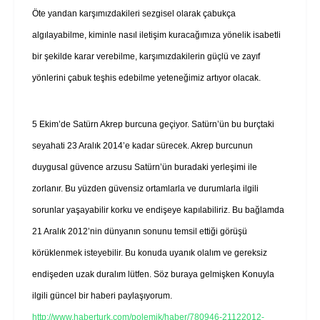
Öte yandan karşımızdakileri sezgisel olarak çabukça
algılayabilme, kiminle nasıl iletişim kuracağımıza yönelik isabetli
bir şekilde karar verebilme, karşımızdakilerin güçlü ve zayıf
yönlerini çabuk teşhis edebilme yeteneğimiz artıyor olacak.
5 Ekim’de Satürn Akrep burcuna geçiyor. Satürn’ün bu burçtaki
seyahati 23 Aralık 2014’e kadar sürecek. Akrep burcunun
duygusal güvence arzusu Satürn’ün buradaki yerleşimi ile
zorlanır. Bu yüzden güvensiz ortamlarla ve durumlarla ilgili
sorunlar yaşayabilir korku ve endişeye kapılabiliriz. Bu bağlamda
21 Aralık 2012’nin dünyanın sonunu temsil ettiği görüşü
körüklenmek isteyebilir. Bu konuda uyanık olalım ve gereksiz
endişeden uzak duralım lütfen. Söz buraya gelmişken Konuyla
ilgili güncel bir haberi paylaşıyorum.
http://www.haberturk.com/polemik/haber/780946-21122012-