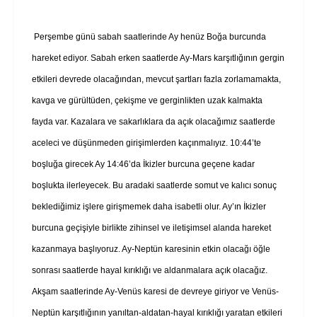
Perşembe günü sabah saatlerinde Ay henüz Boğa burcunda
hareket ediyor. Sabah erken saatlerde Ay-Mars karşıtlığının gergin
etkileri devrede olacağından, mevcut şartları fazla zorlamamakta,
kavga ve gürültüden, çekişme ve gerginlikten uzak kalmakta
fayda var. Kazalara ve sakarlıklara da açık olacağımız saatlerde
aceleci ve düşünmeden girişimlerden kaçınmalıyız. 10:44’te
boşluğa girecek Ay 14:46’da İkizler burcuna geçene kadar
boşlukta ilerleyecek. Bu aradaki saatlerde somut ve kalıcı sonuç
beklediğimiz işlere girişmemek daha isabetli olur. Ay’ın İkizler
burcuna geçişiyle birlikte zihinsel ve iletişimsel alanda hareket
kazanmaya başlıyoruz. Ay-Neptün karesinin etkin olacağı öğle
sonrası saatlerde hayal kırıklığı ve aldanmalara açık olacağız.
Akşam saatlerinde Ay-Venüs karesi de devreye giriyor ve Venüs-
Neptün karşıtlığının yanıltan-aldatan-hayal kırıklığı yaratan etkileri