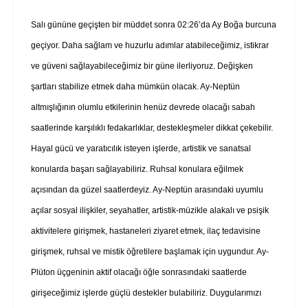
Salı gününe geçişten bir müddet sonra 02:26’da Ay Boğa burcuna
geçiyor. Daha sağlam ve huzurlu adımlar atabileceğimiz, istikrar
ve güveni sağlayabileceğimiz bir güne ilerliyoruz. Değişken
şartları stabilize etmek daha mümkün olacak. Ay-Neptün
altmışlığının olumlu etkilerinin henüz devrede olacağı sabah
saatlerinde karşılıklı fedakarlıklar, destekleşmeler dikkat çekebilir.
Hayal gücü ve yaratıcılık isteyen işlerde, artistik ve sanatsal
konularda başarı sağlayabiliriz. Ruhsal konulara eğilmek
açısından da güzel saatlerdeyiz. Ay-Neptün arasındaki uyumlu
açılar sosyal ilişkiler, seyahatler, artistik-müzikle alakalı ve psişik
aktivitelere girişmek, hastaneleri ziyaret etmek, ilaç tedavisine
girişmek, ruhsal ve mistik öğretilere başlamak için uygundur. Ay-
Plüton üçgeninin aktif olacağı öğle sonrasındaki saatlerde
girişeceğimiz işlerde güçlü destekler bulabiliriz. Duygularımızı