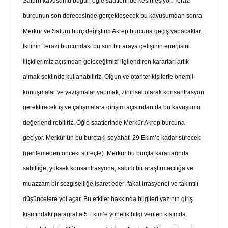
Satürn kavuşumu bugün öğle saatlerinde kesinleşiyor. Terazi
burcunun son derecesinde gerçekleşecek bu kavuşumdan sonra
Merkür ve Satürn burç değiştirip Akrep burcuna geçiş yapacaklar.
İkilinin Terazi burcundaki bu son bir araya gelişinin enerjisini
ilişkilerimiz açısından geleceğimizi ilgilendiren kararları artık
almak şeklinde kullanabiliriz. Olgun ve otoriter kişilerle önemli
konuşmalar ve yazışmalar yapmak, zihinsel olarak konsantrasyon
gerektirecek iş ve çalışmalara girişim açısından da bu kavuşumu
değerlendirebiliriz. Öğle saatlerinde Merkür Akrep burcuna
geçiyor. Merkür’ün bu burçtaki seyahati 29 Ekim’e kadar sürecek
(gerilemeden önceki süreçte). Merkür bu burçta kararlarında
sabitliğe, yüksek konsantrasyona, sabırlı bir araştırmacılığa ve
muazzam bir sezgiselliğe işaret eder; fakat irrasyonel ve takıntılı
düşüncelere yol açar. Bu etkiler hakkında bilgileri yazının giriş
kısmındaki paragrafta 5 Ekim’e yönelik bilgi verilen kısımda