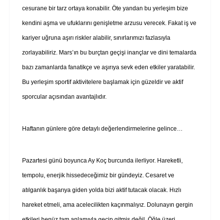
cesurane bir tarz ortaya konabilir. Öte yandan bu yerleşim bize
kendini aşma ve ufuklarını genişletme arzusu verecek. Fakat iş ve
kariyer uğruna aşırı riskler alabilir, sınırlarımızı fazlasıyla
zorlayabiliriz. Mars’ın bu burçtan geçişi inançlar ve dini temalarda
bazı zamanlarda fanatikçe ve aşırıya sevk eden etkiler yaratabilir.
Bu yerleşim sportif aktivitelere başlamak için güzeldir ve aktif
sporcular açısından avantajlıdır.
Haftanın günlere göre detaylı değerlendirmelerine gelince…
Pazartesi günü boyunca Ay Koç burcunda ilerliyor. Hareketli,
tempolu, enerjik hissedeceğimiz bir gündeyiz. Cesaret ve
atılganlık başarıya giden yolda bizi aktif tutacak olacak. Hızlı
hareket etmeli, ama acelecilikten kaçınmalıyız. Dolunayın gergin
etkileri henüz tam anlamıyla geçip gitmiş değil. Öğle üzeri