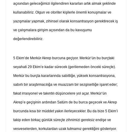
açısından geleceğimizi ilgilendiren kararları artık almak şeklinde
kullanabiliriz. Olgun ve otoriter kişilerle önemli konuşmalar ve
yazışmalar yapmak, zihinsel olarak konsantrasyon gerektirecek iş
ve çalışmalara girişim açısından da bu kavuşumu
değerlendirebiliriz.
5 Ekim’de Merkür Akrep burcuna geçiyor. Merkür’ün bu burçtaki
seyahati 29 Ekim’e kadar sürecek (gerilemeden önceki süreçte).
Merkür bu burçta kararlarında sabitliğe, yüksek konsantrasyona,
sabırlı bir araştırmacılığa ve muazzam bir sezgiselliğe işaret eder;
fakat irrasyonel ve takıntılı düşüncelere yol açar. Merkür’ün
Akrep’e geçişinin ardından Satürn de bu burca geçecek ve Akrep
burcunda kısa bir müddet yakın ilerleyecekler. Bu da bize 5 Ekim’i
takip eden birkaç günlük süreçte zihnimizi gereksiz endişe ve
vesveselerden, korkulardan uzak tutmamız gerektiğini gösteriyor.