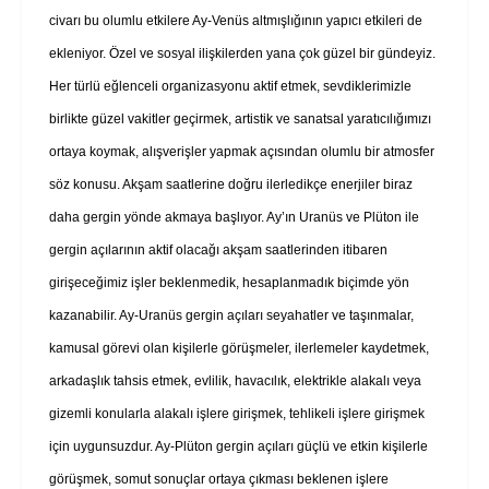
civarı bu olumlu etkilere Ay-Venüs altmışlığının yapıcı etkileri de
ekleniyor. Özel ve sosyal ilişkilerden yana çok güzel bir gündeyiz.
Her türlü eğlenceli organizasyonu aktif etmek, sevdiklerimizle
birlikte güzel vakitler geçirmek, artistik ve sanatsal yaratıcılığımızı
ortaya koymak, alışverişler yapmak açısından olumlu bir atmosfer
söz konusu. Akşam saatlerine doğru ilerledikçe enerjiler biraz
daha gergin yönde akmaya başlıyor. Ay’ın Uranüs ve Plüton ile
gergin açılarının aktif olacağı akşam saatlerinden itibaren
girişeceğimiz işler beklenmedik, hesaplanmadık biçimde yön
kazanabilir. Ay-Uranüs gergin açıları seyahatler ve taşınmalar,
kamusal görevi olan kişilerle görüşmeler, ilerlemeler kaydetmek,
arkadaşlık tahsis etmek, evlilik, havacılık, elektrikle alakalı veya
gizemli konularla alakalı işlere girişmek, tehlikeli işlere girişmek
için uygunsuzdur. Ay-Plüton gergin açıları güçlü ve etkin kişilerle
görüşmek, somut sonuçlar ortaya çıkması beklenen işlere