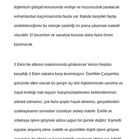
ilişkimizin gidişatı konusunda endişe ve huzursuzluk yaratacak
evhamlardan kaçınmamızda fayda var. İlişkide karşılıklı fayda
üretebileceğimiz bu süreçte sadeliği ön plana çıkarmak isabetli
olacaktır. El becerileri ve sanatsal konular daha fazla önem
kazanacak.
3 Ekim’de etkisini maksimumda gösterecek Venüs-Neptün
karşıtlığı 4 Ekim sabaha karşı kesinleşiyor. Özellikle Çarşamba
gününde etkin olacak bu gergin açı ikili ilişkilerimizde yanılma ve
hayal kırıklığı riski taşıyor. Karşımızdakilerden beklentilerimizi
yüksek tutmamız, çok fazla şeyler hayal etmemiz, gerçeklerden
uzaklaşmamız sonradan üzüntüye sebep olabilir. Evlilik ve
ortaklaşa işlere girişmek adına uygun bir günde değiliz. Kıymetli
eşyalar alışveriş etme, estetik ve güzellikle ilişkili işlere girişme
açısından da stresli ve hayal kırıklığı yaratacak etkiler var. Artistik