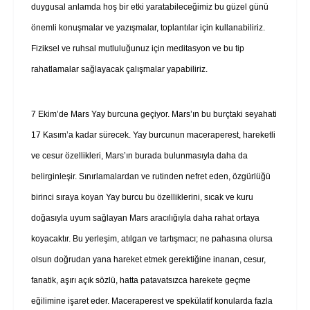
duygusal anlamda hoş bir etki yaratabileceğimiz bu güzel günü
önemli konuşmalar ve yazışmalar, toplantılar için kullanabiliriz.
Fiziksel ve ruhsal mutluluğunuz için meditasyon ve bu tip
rahatlamalar sağlayacak çalışmalar yapabiliriz.
7 Ekim’de Mars Yay burcuna geçiyor. Mars’ın bu burçtaki seyahati
17 Kasım’a kadar sürecek. Yay burcunun maceraperest, hareketli
ve cesur özellikleri, Mars’ın burada bulunmasıyla daha da
belirginleşir. Sınırlamalardan ve rutinden nefret eden, özgürlüğü
birinci sıraya koyan Yay burcu bu özelliklerini, sıcak ve kuru
doğasıyla uyum sağlayan Mars aracılığıyla daha rahat ortaya
koyacaktır. Bu yerleşim, atılgan ve tartışmacı; ne pahasına olursa
olsun doğrudan yana hareket etmek gerektiğine inanan, cesur,
fanatik, aşırı açık sözlü, hatta patavatsızca harekete geçme
eğilimine işaret eder. Maceraperest ve spekülatif konularda fazla