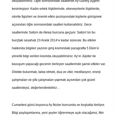
okuyabilirsiniz. Öğle sonrasındaki saatlerde Ay-Güneş üçgeni
kesinleşiyor. Kadın erkek ilişkilerinde, ebeveynlerle ilişkilerde,
otorite figürleri ve önemli-etkin pozisyondaki kişilerle görüşmek
açısından öğle sonrasındaki saatleri kullanabiliriz. Gece
saatlerinde Satürn de Akrep burcuna geçiyor. Satürn’ün bu
burçtaki seyahati 23 Aralık 2014’e kadar sürecek. Bu etkiler
hakkında bilgileri yazının giriş kısmındaki paragrafta 5 Ekim’e
yönelik bilgi verilen kısımda okuyabilirsiniz. Ay’ın Jüpiter ile
kavuşum yapacağı gecenin ilerleyen saatlerinde şanslı etkiler var.
Dilekte bulunmak, talep etmek, dua ve zikir, meditasyon, enerji
çalışmaları ve şifa çalışmaları yapmak açısından çok güzel
saatlerdeyiz, değerlendirebiliriz…
Cumartesi günü boyunca Ay İkizler burcunda ve boşlukta ilerliyor.
Bilgi paylaşımlarına, yeni şeyler öğrenmeye açık olacağımız, fikir