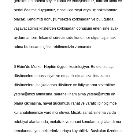
gereken en önemli şeyler korku ve endişelerimiz, intikam alma ve
bedel ödetme duygumuz, cinsellikte zayıf veya uç noktalarımız
olacak. Kendimizi dönüştürmekten korkmadan ve bu uğurda
yaşayacağımız krizlerden korkmadan dönüşüm enerjisine ayak
uydurmamızın, tekamül sürecimizde kendimizi olgunlaştırmak
adına bu cesareti gösterebilmemizin zamanıdır.
6 Ekim’de Merkür-Neptün üçgeni kesinleşiyor. Bu olumlu açı
düşüncelerde hassasiyet ve empatik olmamıza, fedakarca
düşüncelere, başkalarının düşünce ve ihtiyaçlarını sezebilme
yeteneğimizi artmasına, şairane ilham alma yeteneğimizin ön
plana çıkmasına, hayal gücümüzü rahat ve yaratıcı bir biçimde
kullanabilmemize yardımcı oluyor. Müzik, sanat, sinema ya da
edebiyat alanlarında, metafizik ve ruhani konularda, şifalandırma
temalarında yeteneklerimizi ortaya koyabiliriz. Başkaları üzerinde