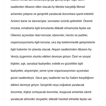
saatlerden itibaren etkin olacak Ay-Merkür karşıtlığı fikirsel
anlamda çatışma ve gerginlik yaratacak durumlara işaret edebilir.
Aceleci karar ve davranışlar, sonradan üzüntü getirebilir. Önemli
imzalar, evraklarla ilgili konularda dikkatli olmamızda fayda var.
Ülkemiz açısından idari konular, idareciler, meclis ve partiler,
organizasyonlarla ilgili konular, sıra dışı beklenmedik gelişmelerle
ilgili haberler ön planda olacak. Akşam saatlerinden itibaren Ay-
Venüs üçgeninin olumlu etkileri devreye giriyor. Özel ve sosyal
ilişkiler, aşk, sanatsal faaliyetler, estetik ev güzellikle ilgili
faaliyetler, alışverişler, yeme içme organizasyonları açısından
güzel saatlerdeyiz. Gece geç saatlerde ise Ay-Satürn karşıtlığının
etkileri devreye giriyor. Gerginlik veya soğukluk yaratacak
durumlar, ilişkiyi zorlayacak durumlar, duygusal anlamda sıkıntı
yaratacak atmosfer oluşabilir, dikkatli hareket etmekte fayda var.