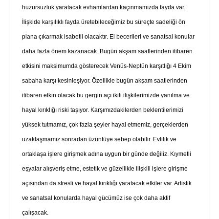
huzursuzluk yaratacak evhamlardan kaçınmamızda fayda var.
İlişkide karşılıklı fayda üretebileceğimiz bu süreçte sadeliği ön
plana çıkarmak isabetli olacaktır. El becerileri ve sanatsal konular
daha fazla önem kazanacak. Bugün akşam saatlerinden itibaren
etkisini maksimumda gösterecek Venüs-Neptün karşıtlığı 4 Ekim
sabaha karşı kesinleşiyor. Özellikle bugün akşam saatlerinden
itibaren etkin olacak bu gergin açı ikili ilişkilerimizde yanılma ve
hayal kırıklığı riski taşıyor. Karşımızdakilerden beklentilerimizi
yüksek tutmamız, çok fazla şeyler hayal etmemiz, gerçeklerden
uzaklaşmamız sonradan üzüntüye sebep olabilir. Evlilik ve
ortaklaşa işlere girişmek adına uygun bir günde değiliz. Kıymetli
eşyalar alışveriş etme, estetik ve güzellikle ilişkili işlere girişme
açısından da stresli ve hayal kırıklığı yaratacak etkiler var. Artistik
ve sanatsal konularda hayal gücümüz ise çok daha aktif
çalışacak.