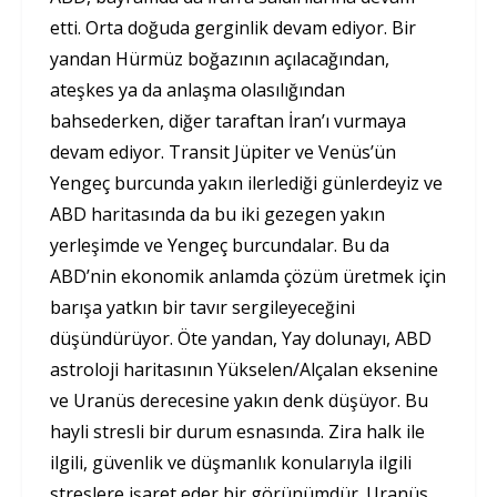
etti. Orta doğuda gerginlik devam ediyor. Bir
yandan Hürmüz boğazının açılacağından,
ateşkes ya da anlaşma olasılığından
bahsederken, diğer taraftan İran’ı vurmaya
devam ediyor. Transit Jüpiter ve Venüs’ün
Yengeç burcunda yakın ilerlediği günlerdeyiz ve
ABD haritasında da bu iki gezegen yakın
yerleşimde ve Yengeç burcundalar. Bu da
ABD’nin ekonomik anlamda çözüm üretmek için
barışa yatkın bir tavır sergileyeceğini
düşündürüyor. Öte yandan, Yay dolunayı, ABD
astroloji haritasının Yükselen/Alçalan eksenine
ve Uranüs derecesine yakın denk düşüyor. Bu
hayli stresli bir durum esnasında. Zira halk ile
ilgili, güvenlik ve düşmanlık konularıyla ilgili
streslere işaret eder bir görünümdür. Uranüs