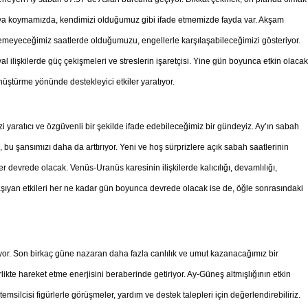
ortaya koymamızda, kendimizi olduğumuz gibi ifade etmemizde fayda var. Akşam
leyemeyeceğimiz saatlerde olduğumuzu, engellerle karşılaşabileceğimizi gösteriyor.
l ilişkilerde güç çekişmeleri ve streslerin işaretçisi. Yine gün boyunca etkin olacak
nüştürme yönünde destekleyici etkiler yaratıyor.
yaratıcı ve özgüvenli bir şekilde ifade edebileceğimiz bir gündeyiz. Ay’ın sabah
bu şansımızı daha da arttırıyor. Yeni ve hoş sürprizlere açık sabah saatlerinin
ler devrede olacak. Venüs-Uranüs karesinin ilişkilerde kalıcılığı, devamlılığı,
aşıyan etkileri her ne kadar gün boyunca devrede olacak ise de, öğle sonrasındaki
r. Son birkaç güne nazaran daha fazla canlılık ve umut kazanacağımız bir
likte hareket etme enerjisini beraberinde getiriyor. Ay-Güneş altmışlığının etkin
 temsilcisi figürlerle görüşmeler, yardım ve destek talepleri için değerlendirebiliriz.