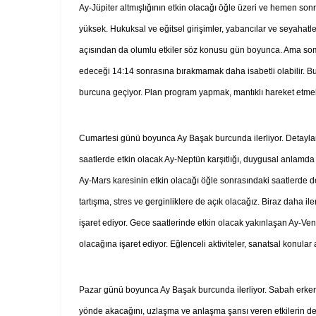
Ay-Jüpiter altmışlığının etkin olacağı öğle üzeri ve hemen son
yüksek. Hukuksal ve eğitsel girişimler, yabancılar ve seyahatlerl
açısından da olumlu etkiler söz konusu gün boyunca. Ama somut
edeceği 14:14 sonrasına bırakmamak daha isabetli olabilir. B
burcuna geçiyor. Plan program yapmak, mantıklı hareket etm
Cumartesi günü boyunca Ay Başak burcunda ilerliyor. Detaylar
saatlerde etkin olacak Ay-Neptün karşıtlığı, duygusal anlamda k
Ay-Mars karesinin etkin olacağı öğle sonrasındaki saatlerde d
tartışma, stres ve gerginliklere de açık olacağız. Biraz daha 
işaret ediyor. Gece saatlerinde etkin olacak yakınlaşan Ay-Venüs
olacağına işaret ediyor. Eğlenceli aktiviteler, sanatsal konular
Pazar günü boyunca Ay Başak burcunda ilerliyor. Sabah erken 
yönde akacağını, uzlaşma ve anlaşma şansı veren etkilerin d