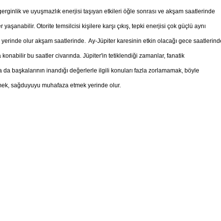
erginlik ve uyuşmazlık enerjisi taşıyan etkileri öğle sonrası ve akşam saatlerinde
 yaşanabilir. Otorite temsilcisi kişilere karşı çıkış, tepki enerjisi çok güçlü aynı
k yerinde olur akşam saatlerinde. Ay-Jüpiter karesinin etkin olacağı gece saatlerind
 konabilir bu saatler civarında. Jüpiter'in tetiklendiği zamanlar, fanatik
a da başkalarının inandığı değerlerle ilgili konuları fazla zorlamamak, böyle
mek, sağduyuyu muhafaza etmek yerinde olur.