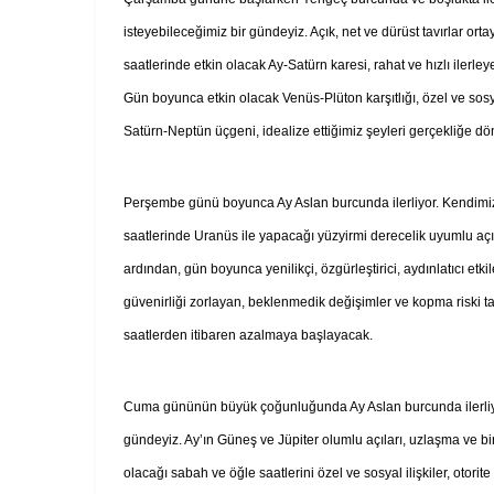
isteyebileceğimiz bir gündeyiz. Açık, net ve dürüst tavırlar 
saatlerinde etkin olacak Ay-Satürn karesi, rahat ve hızlı iler
Gün boyunca etkin olacak Venüs-Plüton karşıtlığı, özel ve sosya
Satürn-Neptün üçgeni, idealize ettiğimiz şeyleri gerçekliğe dö
Perşembe günü boyunca Ay Aslan burcunda ilerliyor. Kendimizi 
saatlerinde Uranüs ile yapacağı yüzyirmi derecelik uyumlu açı, 
ardından, gün boyunca yenilikçi, özgürleştirici, aydınlatıcı etki
güvenirliği zorlayan, beklenmedik değişimler ve kopma riski t
saatlerden itibaren azalmaya başlayacak.
Cuma gününün büyük çoğunluğunda Ay Aslan burcunda ilerliyo
gündeyiz. Ay’ın Güneş ve Jüpiter olumlu açıları, uzlaşma ve bir
olacağı sabah ve öğle saatlerini özel ve sosyal ilişkiler, otorite