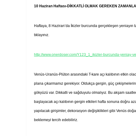
10 Haziran Haftası-DİKKATLİ OLMAK GEREKEN ZAMANL
Haftaya, 8 Haziran’da İkizler burcunda gerçekleşen yeniayın taze
tıklayınız.
http://www.onerdoser.com/Y123_1_ikizler-burcunda-yeniay-ve
Venüs-Uranüs-Plüton arasındaki T-kare açı kalıbının etkin olac
plana çıkarmamız gerekiyor. Oldukça gergin, güç çekişmelerin
gökyüzü var. Dikkatli ve sağduyulu olmalıyız. Bu akşam saatle
başlayacak açı kalıbının gergin etkileri hafta sonuna doğru aza
yapılacak girişimler, dekorasyon değişiklikleri gibi Venüs d
beklemeyi tercih edebiliriz.