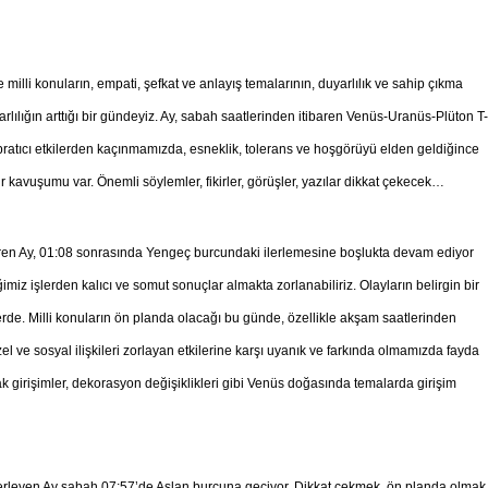
milli konuların, empati, şefkat ve anlayış temalarının, duyarlılık ve sahip çıkma
lılığın arttığı bir gündeyiz. Ay, sabah saatlerinden itibaren Venüs-Uranüs-Plüton T-
 yıpratıcı etkilerden kaçınmamızda, esneklik, tolerans ve hoşgörüyü elden geldiğince
kavuşumu var. Önemli söylemler, fikirler, görüşler, yazılar dikkat çekecek…
ren Ay, 01:08 sonrasında Yengeç burcundaki ilerlemesine boşlukta devam ediyor
iz işlerden kalıcı ve somut sonuçlar almakta zorlanabiliriz. Olayların belirgin bir
erde. Milli konuların ön planda olacağı bu günde, özellikle akşam saatlerinden
l ve sosyal ilişkileri zorlayan etkilerine karşı uyanık ve farkında olmamızda fayda
acak girişimler, dekorasyon değişiklikleri gibi Venüs doğasında temalarda girişim
leyen Ay sabah 07:57’de Aslan burcuna geçiyor. Dikkat çekmek, ön planda olmak