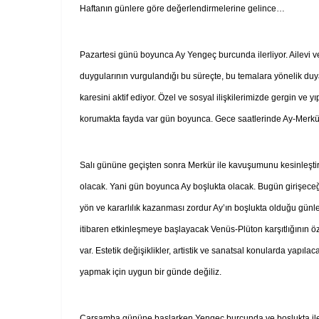
Haftanın günlere göre değerlendirmelerine gelince…
Pazartesi günü boyunca Ay Yengeç burcunda ilerliyor. Ailevi ve 
duygularının vurgulandığı bu süreçte, bu temalara yönelik duyar
karesini aktif ediyor. Özel ve sosyal ilişkilerimizde gergin ve
korumakta fayda var gün boyunca. Gece saatlerinde Ay-Merkür 
Salı gününe geçişten sonra Merkür ile kavuşumunu kesinleşti
olacak. Yani gün boyunca Ay boşlukta olacak. Bugün girişeceğim
yön ve kararlılık kazanması zordur Ay’ın boşlukta olduğu günl
itibaren etkinleşmeye başlayacak Venüs-Plüton karşıtlığının öze
var. Estetik değişiklikler, artistik ve sanatsal konularda yapıl
yapmak için uygun bir günde değiliz.
Çarşamba gününe başlarken Yengeç burcunda ve boşlukta iler