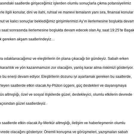
rasındaki saatlerde girişeceğimiz işlerden olumlu sonuçlarla çıkma potansiyelimiz
e ilgili konular, dini ve ilahi, ruhsal ve manevi temaların yanı sıra, finansal konular
 ve kalıcı sonuçlar beklediğimiz girişimlerimizi Ay’ın ilerlemesine boşlukta deva
u saat sonrasında ilerlemesine boşlukta devam edecek olan Ay, saat 19:25’te Başa
ek gereken akşam saatlerindeyiz…
a odaklanacağımız ve eleştirilerin ön plana çıkacağı bir gündeyiz. Sabah erken
ararlılık ve yön kazanmamızın zor olacağını, yanlış karar alma riskimizi gösteriyor.
e bu enerji devam ediyor. Eleştirilerin dozunu iyi ayarlamak gereken bu saatlerde,
ilerleyen saatlerde etkin olacak Ay-Plüton üçgeni, güç destekleri ve dayanışmaya
 altmışlığı, özel ve sosyal ilişkilerde güzel, destekleyici, olumlu etkilerin devrede
 açısından güzel saatlerdeyiz.
saatlerde etkin olacak Ay-Merkür altmışlığı, iletişim ve haberleşmenin olumlu
evrede olacağını gösteriyor. Önemli konuşma ve görüşmeleri, yazışmaları sabah