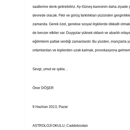
saatlerine denk getirebiliriz. Ay-Güneş karesinin daha ziyade g
devrede olacak. Fikir ve görüş farklılıkları yüzünden gerginlikler
zamanda.
Gerek özel, gerekse sosyal ilişkilerde dikkatli olma
de benzer etkiler var. Duygular yüksek oktavlı ve abartılı ortaya
eğilimlerin patlak verdiği zamanlardır. Bu yüzden, inançlarla y
ortamlardan ve kişilerden uzak kalmak, provokasyona gelme
Sevgi, umut ve ışıkla…
Öner DÖŞER
9 Haziran 2013, Pazar
ASTROLOJİ OKULU, Caddebostan