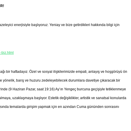
AR!
leyici enerjisiyle başlıyoruz. Yeniay ve bize getirdikleri hakkında bilgi için
-biz.html
ağı bir haftadayız. Özel ve sosyal ilişkilerimizde empati, anlayış ve hoşgörüyü ön
e yönelik, barış ve huzuru zedeleyebilecek durumlara davetiye çıkaracak bir
rinde (9 Haziran Pazar, saat 19:16) Ay’ın Yengeç burcuna geçişiyle tetiklenmeye
lmaya, uzaklaşmaya başlıyor. Estetik değişiklikler, artistik ve sanatsal konularda
oğasında temalarda girişim yapmak için en azından Cuma gününden sonrasını