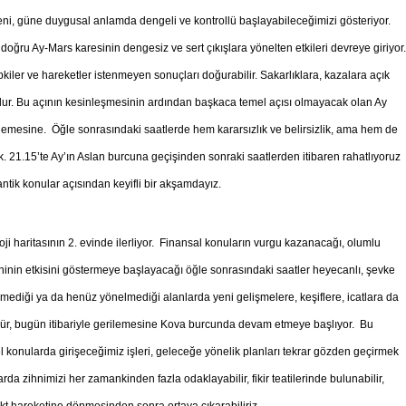
ni, güne duygusal anlamda dengeli ve kontrollü başlayabileceğimizi gösteriyor.
doğru Ay-Mars karesinin dengesiz ve sert çıkışlara yönelten etkileri devreye giriyor.
pkiler ve hareketler istenmeyen sonuçları doğurabilir. Sakarlıklara, kazalara açık
olur. Bu açının kesinleşmesinin ardından başkaca temel açısı olmayacak olan Ay
lemesine. Öğle sonrasındaki saatlerde hem kararsızlık ve belirsizlik, ama hem de
 21.15’te Ay’ın Aslan burcuna geçişinden sonraki saatlerden itibaren rahatlıyoruz
mantik konular açısından keyifli bir akşamdayız.
 haritasının 2. evinde ilerliyor. Finansal konuların vurgu kazanacağı, olumlu
inin etkisini göstermeye başlayacağı öğle sonrasındaki saatler heyecanlı, şevke
lenmediği ya da henüz yönelmediği alanlarda yeni gelişmelere, keşiflere, icatlara da
rkür, bugün itibariyle gerilemesine Kova burcunda devam etmeye başlıyor. Bu
üel konularda girişeceğimiz işleri, geleceğe yönelik planları tekrar gözden geçirmek
arda zihnimizi her zamankinden fazla odaklayabilir, fikir teatilerinde bulunabilir,
irekt hareketine dönmesinden sonra ortaya çıkarabiliriz.