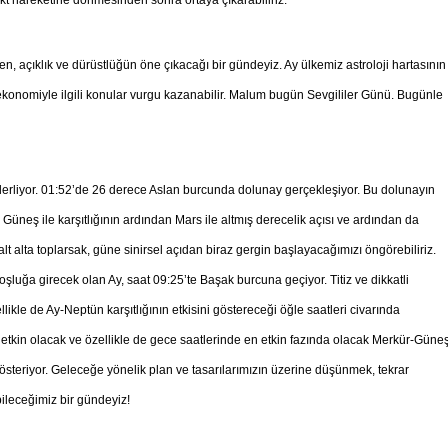
 açıklık ve dürüstlüğün öne çıkacağı bir gündeyiz. Ay ülkemiz astroloji hartasının
konomiyle ilgili konular vurgu kazanabilir. Malum bugün Sevgililer Günü. Bugünle
erliyor. 01:52’de 26 derece Aslan burcunda dolunay gerçekleşiyor. Bu dolunayın
 Güneş ile karşıtlığının ardından Mars ile altmış derecelik açısı ve ardından da
alt alta toplarsak, güne sinirsel açıdan biraz gergin başlayacağımızı öngörebiliriz.
luğa girecek olan Ay, saat 09:25’te Başak burcuna geçiyor. Titiz ve dikkatli
le de Ay-Neptün karşıtlığının etkisini göstereceği öğle saatleri civarında
nca etkin olacak ve özellikle de gece saatlerinde en etkin fazında olacak Merkür-Güne
österiyor. Geleceğe yönelik plan ve tasarılarımızın üzerine düşünmek, tekrar
leceğimiz bir gündeyiz!