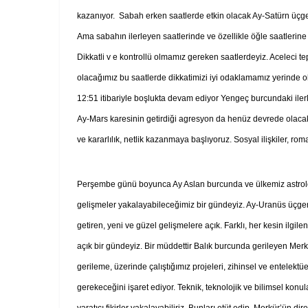
kazanıyor. Sabah erken saatlerde etkin olacak Ay-Satürn üçge
Ama sabahın ilerleyen saatlerinde ve özellikle öğle saatlerine 
Dikkatli v e kontrollü olmamız gereken saatlerdeyiz. Aceleci te
olacağımız bu saatlerde dikkatimizi iyi odaklamamız yerinde 
12:51 itibariyle boşlukta devam ediyor Yengeç burcundaki iler
Ay-Mars karesinin getirdiği agresyon da henüz devrede olacak.
ve kararlılık, netlik kazanmaya başlıyoruz. Sosyal ilişkiler, ro
Perşembe günü boyunca Ay Aslan burcunda ve ülkemiz astroloji
gelişmeler yakalayabileceğimiz bir gündeyiz. Ay-Uranüs üçgen
getiren, yeni ve güzel gelişmelere açık. Farklı, her kesin ilgi
açık bir gündeyiz. Bir müddettir Balık burcunda gerileyen Me
gerileme, üzerinde çalıştığımız projeleri, zihinsel ve entelekt
gerekeceğini işaret ediyor. Teknik, teknolojik ve bilimsel konul
yaratıcı fikirler yakalayabiliriz. Bunları etüt edip, Merkür’ün d