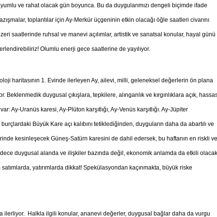
arı uyumlu ve rahat olacak gün boyunca. Bu da duygularımızı dengeli biçimde ifade
şmalar, toplantılar için Ay-Merkür üçgeninin etkin olacağı öğle saatleri civarını
eri saatlerinde ruhsal ve manevi açılımlar, artistik ve sanatsal konular, hayal günü
erlendirebiliriz! Olumlu enerji gece saatlerine de yayılıyor.
ji haritasının 1. Evinde ilerleyen Ay, ailevi, milli, geleneksel değerlerin ön plana
 Beklenmedik duygusal çıkışlara, tepkilere, alınganlık ve kırgınlıklara açık, hassa
var: Ay-Uranüs karesi, Ay-Plüton karşıtlığı, Ay-Venüs karşıtlığı. Ay-Jüpiter
urçlardaki Büyük Kare açı kalıbını tetiklediğinden, duyguların daha da abartılı ve
rinde kesinleşecek Güneş-Satürn karesini de dahil edersek, bu haftanın en riskli v
dece duygusal alanda ve ilişkiler bazında değil, ekonomik anlamda da etkili olaca
ım satımlarda, yatırımlarda dikkat! Spekülasyondan kaçınmakta, büyük riske
liyor. Halkla ilgili konular, ananevi değerler, duygusal bağlar daha da vurgu