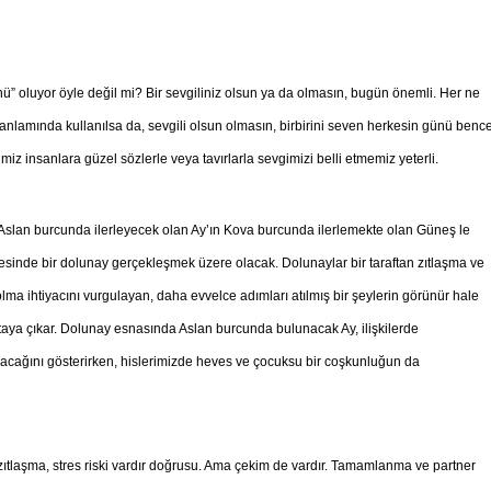
nü” oluyor öyle değil mi? Bir sevgiliniz olsun ya da olmasın, bugün önemli. Her ne
li anlamında kullanılsa da, sevgili olsun olmasın, birbirini seven herkesin günü benc
iz insanlara güzel sözlerle veya tavırlarla sevgimizi belli etmemiz yeterli.
Aslan burcunda ilerleyecek olan Ay’ın Kova burcunda ilerlemekte olan Güneş le
ecesinde bir dolunay gerçekleşmek üzere olacak. Dolunaylar bir taraftan zıtlaşma ve
olma ihtiyacını vurgulayan, daha evvelce adımları atılmış bir şeylerin görünür hale
taya çıkar. Dolunay esnasında Aslan burcunda bulunacak Ay, ilişkilerde
nacağını gösterirken, hislerimizde heves ve çocuksu bir coşkunluğun da
 zıtlaşma, stres riski vardır doğrusu. Ama çekim de vardır. Tamamlanma ve partner