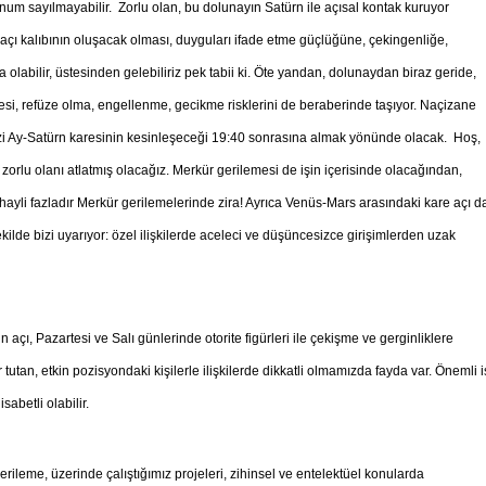
onum sayılmayabilir. Zorlu olan, bu dolunayın Satürn ile açısal kontak kuruyor
 açı kalıbının oluşacak olması, duyguları ifade etme güçlüğüne, çekingenliğe,
a olabilir, üstesinden gelebiliriz pek tabii ki. Öte yandan, dolunaydan biraz geride,
si, refüze olma, engellenme, gecikme risklerini de beraberinde taşıyor. Naçizane
imizi Ay-Satürn karesinin kesinleşeceği 19:40 sonrasına almak yönünde olacak. Hoş,
zorlu olanı atlatmış olacağız. Merkür gerilemesi de işin içerisinde olacağından,
 hayli fazladır Merkür gerilemelerinde zira! Ayrıca Venüs-Mars arasındaki kare açı d
lde bizi uyarıyor: özel ilişkilerde aceleci ve düşüncesizce girişimlerden uzak
açı, Pazartesi ve Salı günlerinde otorite figürleri ile çekişme ve gerginliklere
tutan, etkin pozisyondaki kişilerle ilişkilerde dikkatli olmamızda fayda var. Önemli i
abetli olabilir.
leme, üzerinde çalıştığımız projeleri, zihinsel ve entelektüel konularda