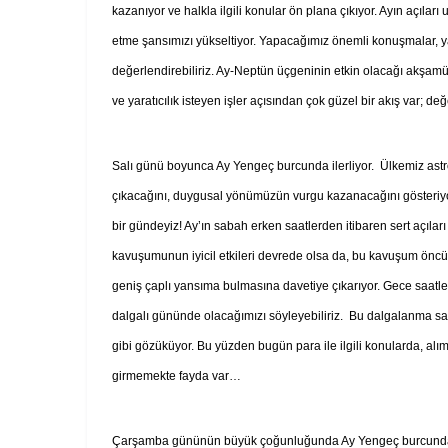
kazanıyor ve halkla ilgili konular ön plana çıkıyor. Ayın açıl
etme şansımızı yükseltiyor. Yapacağımız önemli konuşmalar, yazı
değerlendirebiliriz. Ay-Neptün üçgeninin etkin olacağı akşamüz
ve yaratıcılık isteyen işler açısından çok güzel bir akış var; değ
Salı günü boyunca Ay Yengeç burcunda ilerliyor. Ülkemiz astrolo
çıkacağını, duygusal yönümüzün vurgu kazanacağını gösteriyor.
bir gündeyiz! Ay’ın sabah erken saatlerden itibaren sert açıları 
kavuşumunun iyicil etkileri devrede olsa da, bu kavuşum öncü b
geniş çaplı yansıma bulmasına davetiye çıkarıyor. Gece saatle
dalgalı gününde olacağımızı söyleyebiliriz. Bu dalgalanma sa
gibi gözüküyor. Bu yüzden bugün para ile ilgili konularda, al
girmemekte fayda var…
Çarşamba gününün büyük çoğunluğunda Ay Yengeç burcunda iler