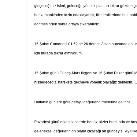
girişeceğimiz işleri, geleceğe yönelik planları tekrar gözden g
her zamankinden fazla odaklayabilir, fikir teatilerinde bulunabili
dönmesinden sonra ortaya çıkarabiliriz.
15 Şubat Cumartesi 01:52’de 26 derece Aslan burcunda dolunay
için burada tekrar etmiyorum.
15 Şubat günü Güneş-Mars üçgeni ve 16 Şubat Pazar günü Mer
hissedeceğiz, harekete geçmeye yönelik olacağız demektir. Güç 
Haftanın günlere göre detaylı değerlendirmelerine gelince…
Pazartesi günü erken saatlerde henüz İkizler burcunda ve boşlu
geleneksel değerlerin ön plana çıkacağı bir gündeyiz. Ay ülkem