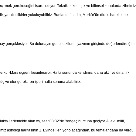
eçirmek gerekeceğini işaret ediyor. Teknik, teknolojik ve bilimsel konularda zihnimiz
r, yaratıcı fikirler yakalayabiliriz. Bunları etüt edip, Merkür’ün direkt hareketine
 gerçekleşiyor. Bu dolunayın genel etkilerini yazımın girişinde değerlendirdiğim
kür-Mars üçgeni kesinleşiyor. Hafta sonunda kendimizi daha aktif ve dinamik
ve efor gerektiren işleri hafta sonuna alabiliriz.
kta ilerlemekte olan Ay, saat 08:32’de Yengeç burcuna geçiyor. Ailevi, milli,
iz astroloji haritasının 1. Evinde ilerliyor olacağından, bu temalar daha da vurgu