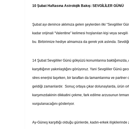
10 Şubat Haftasına Astrolojik Bakış: SEVGİLİLER GÜNÜ
Şubat ayı denince aklımıza gelen şeylerden ilki “Sevgililer Gü
kadar orijinali “Valentine” kelimesi hoşlanılan kişi veya sevgi
bu. Birbirimize hediye almamıza da gerek yok aslında. Sevdiğim
14 Şubat Sevgililer Günü gökyüzü konumlarına baktığımızda, 
karşıtlığının yakınlaştığını görüyoruz. Yani Sevgililer Günü g
stres enerjisi taşırken, bir taraftan da tamamlanma ve partner 
geldiği zamanlardır. Sonuç ortaya çıkar dolunaylarda, ürün or
karşımızdakinin dikkatini çekme, fark edilme arzusunun tırma
vurgulanacağını gösteriyor.
Ay-Güneş karşıtlığı olduğu günlerde, kadın-erkek ilişkilerinde