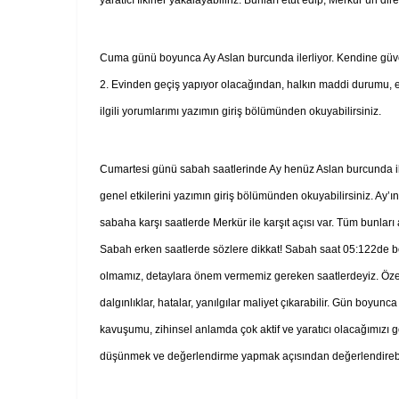
Cuma günü boyunca Ay Aslan burcunda ilerliyor. Kendine güven,
2. Evinden geçiş yapıyor olacağından, halkın maddi durumu, e
ilgili yorumlarımı yazımın giriş bölümünden okuyabilirsiniz.
Cumartesi günü sabah saatlerinde Ay henüz Aslan burcunda il
genel etkilerini yazımın giriş bölümünden okuyabilirsiniz. Ay’ın
sabaha karşı saatlerde Merkür ile karşıt açısı var. Tüm bunları 
Sabah erken saatlerde sözlere dikkat! Sabah saat 05:122de boş
olmamız, detaylara önem vermemiz gereken saatlerdeyiz. Özellik
dalgınlıklar, hatalar, yanılgılar maliyet çıkarabilir. Gün boyu
kavuşumu, zihinsel anlamda çok aktif ve yaratıcı olacağımızı g
düşünmek ve değerlendirme yapmak açısından değerlendirebi