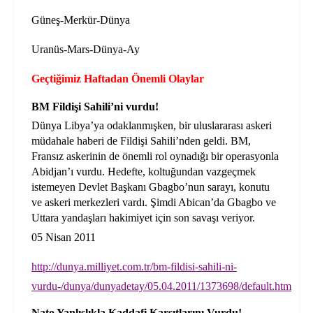
Güneş-Merkür-Dünya
Uranüs-Mars-Dünya-Ay
Geçtiğimiz Haftadan Önemli Olaylar
BM Fildişi Sahili’ni vurdu!
Dünya Libya’ya odaklanmışken, bir uluslararası askeri
müdahale haberi de Fildişi Sahili’nden geldi. BM,
Fransız askerinin de önemli rol oynadığı bir operasyonla
Abidjan’ı vurdu. Hedefte, koltuğundan vazgeçmek
istemeyen Devlet Başkanı Gbagbo’nun sarayı, konutu
ve askeri merkezleri vardı. Şimdi Abican’da Gbagbo ve
Uttara yandaşları
hakimiyet için son savaşı veriyor.
05 Nisan 2011
http://dunya.milliyet.com.tr/bm-fildisi-sahili-ni-
vurdu-/dunya/dunyadetay/05.04.2011/1373698/default.htm
Nato Yanlışlıkla Kaddafi Karşıtlarını Vurdu!