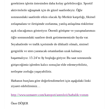
gerektiren işlerin üstesinden daha kolay gelebileceğiz. Sportif
aktivitelerle uğraşmak için de güzel saatlerdeyiz. Öğle
sonrasındaki saatlerde etkin olacak Ay-Merkür karşıtlığı, fikirsel
zıtlaşmalara ve iletişimde zorlanma, yanlış anlaşılma risklerine
açık olacağımızı gösteriyor. Önemli görüşme ve yazışmalarımızı
öğle sonrasındaki saatlere denk getirmememizde fayda var.
Seyahatlerde ve trafik içerisinde de dikkatli olmalı, sinirsel
gerginlik ve stres yaratacak ortamlardan uzak kalmayı
başarmalıyız. 15:24’te Ay boşluğa giriyor. Bu saat sonrasında
girişeceğimiz işlerden kalıcı sonuçlar elde edemeyebiliriz,
netleşme zorluğu yaşayabiliriz.
Haftanın burçlara göre değerlendirmeleri için aşağıdaki linki
ziyaret edebilirsiniz…
http://www.uzmantv.com/kategori/astroloji/haftalik-yorum
Öner DÖŞER