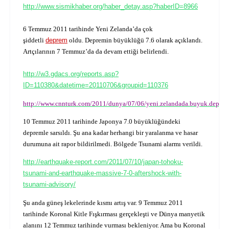
http://www.sismikhaber.org/haber_detay.asp?haberID=8966
6 Temmuz 2011 tarihinde Yeni Zelanda’da çok
şiddetli
deprem
oldu. Depremin büyüklüğü 7.6 olarak açıklandı.
Artçılarının 7 Temmuz’da da devam ettiği belirlendi.
http://w3.gdacs.org/reports.asp?
ID=110380&datetime=20110706&groupid=110376
http://www.cnnturk.com/2011/dunya/07/06/yeni.zelandada.buyuk.depre
10 Temmuz 2011 tarihinde Japonya 7.0 büyüklüğündeki
depremle sarsıldı. Şu ana kadar herhangi bir yaralanma ve hasar
durumuna ait rapor bildirilmedi. Bölgede Tsunami alarmı verildi.
http://earthquake-report.com/2011/07/10/japan-tohoku-
tsunami-and-earthquake-massive-7-0-aftershock-with-
tsunami-advisory/
Şu anda güneş lekelerinde kısmı artış var. 9 Temmuz 2011
tarihinde Koronal Kitle Fışkırması gerçekleşti ve Dünya manyetik
alanını 12 Temmuz tarihinde vurması bekleniyor. Ama bu Koronal