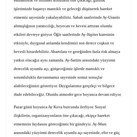
Hümanistik ve bilimsel konuların öne çıkacağı, günlük
işlerimizde başarıyı mantıklı ve geleceği düşünerek hareket
etmemiz sayesinde yakalayabiliriz. Sabah saatlerinde Ay-Uranüs
altmışlığının yaratıcılığı, heyecan ve hevesi arttıran olumlu
etkileri devreye giriyor. Öğle saatlerinde Ay-Jüpiter karesinin
etkisiyle, duygusal anlamda kendimizi son derece coşkun ve
hevesli hissedebiliriz. Abartılara ve gereğinden fazla risk almaya
yatkın olacağız aynı zamanda. Ay-Satürn arasındaki yüzyirmi
derecelik uyumlu açı, girişeceğimiz işlerde mantıklı ve
sorumluluklu davranmamız sayesinde somut sonuçlar
alabileceğimizi gösteriyor. Duygularımız gerçekçi ve bilgece
ifade edebileceğiz. Olumlu atmosfer gece boyunca devam ediyor.
Pazar günü boyunca Ay Kova burcunda ilerliyor. Sosyal
ilişkilerin, organizasyonların öne çıkacağı, ekipçe hareket
etmemizin faydasını göreceğimiz bir gündeyiz. Ay-Mars
arasındaki yüzyirmi derecelik uyumlu açı sayesinde, efor ve güç