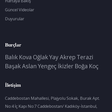
Haftaya Bakış
Güncel Videolar
Duyurular
Burçlar
Balık
Kova
Oğlak
Yay
Akrep
Terazi
Başak
Aslan
Yengeç
İkizler
Boğa
Koç
İletişim
Caddebostan Mahallesi, Plajyolu Sokak, Burak Apt.
No:4 İç Kapı No:7 Caddebostan/ Kadıköy-İstanbul,