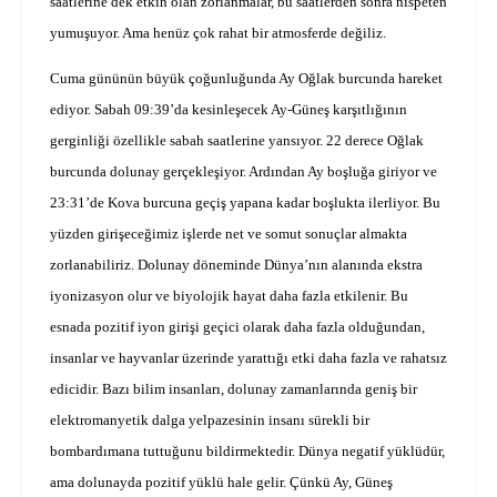
saatlerine dek etkin olan zorlanmalar, bu saatlerden sonra nispeten
yumuşuyor. Ama henüz çok rahat bir atmosferde değiliz.
Cuma gününün büyük çoğunluğunda Ay Oğlak burcunda hareket
ediyor. Sabah 09:39’da kesinleşecek Ay-Güneş karşıtlığının
gerginliği özellikle sabah saatlerine yansıyor. 22 derece Oğlak
burcunda dolunay gerçekleşiyor. Ardından Ay boşluğa giriyor ve
23:31’de Kova burcuna geçiş yapana kadar boşlukta ilerliyor. Bu
yüzden girişeceğimiz işlerde net ve somut sonuçlar almakta
zorlanabiliriz.
Dolunay döneminde Dünya’nın alanında ekstra
iyonizasyon olur ve biyolojik hayat daha fazla etkilenir. Bu
esnada pozitif iyon girişi geçici olarak daha fazla olduğundan,
insanlar ve hayvanlar üzerinde yarattığı etki daha fazla ve rahatsız
edicidir. Bazı bilim insanları, dolunay zamanlarında geniş bir
elektromanyetik dalga yelpazesinin insanı sürekli bir
bombardımana tuttuğunu bildirmektedir. Dünya negatif yüklüdür,
ama dolunayda pozitif yüklü hale gelir. Çünkü Ay, Güneş