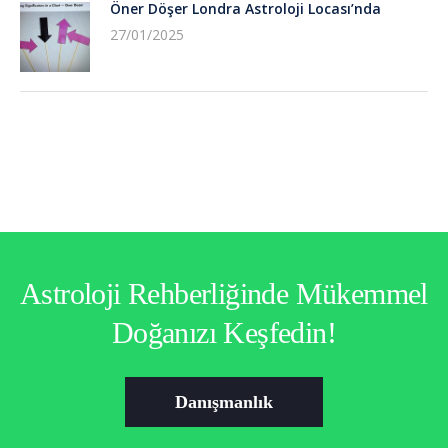
Öner Döşer Londra Astroloji Locası’nda
27/01/2025
Astroloji Rehberliğinde Mükemmel
Doğanızı Keşfedin!
Danışmanlık