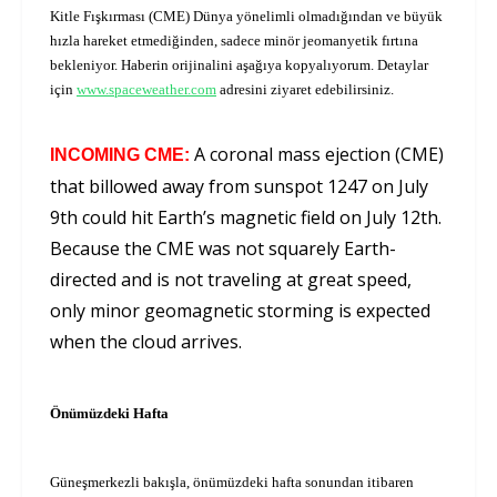
Kitle Fışkırması (CME) Dünya yönelimli olmadığından ve büyük
hızla hareket etmediğinden, sadece minör jeomanyetik fırtına
bekleniyor. Haberin orijinalini aşağıya kopyalıyorum. Detaylar
için
www.spaceweather.com
adresini ziyaret edebilirsiniz.
A coronal mass ejection (CME)
INCOMING CME:
that billowed away from sunspot 1247 on July
9th could hit Earth’s magnetic field on July 12th.
Because the CME was not squarely Earth-
directed and is not traveling at great speed,
only minor geomagnetic storming is expected
when the cloud arrives.
Önümüzdeki Hafta
Güneşmerkezli bakışla, önümüzdeki hafta sonundan itibaren