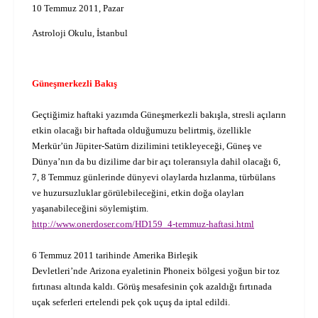
10 Temmuz 2011, Pazar
Astroloji Okulu, İstanbul
Güneşmerkezli Bakış
Geçtiğimiz haftaki yazımda Güneşmerkezli bakışla, stresli açıların
etkin olacağı bir haftada olduğumuzu belirtmiş, özellikle
Merkür’ün Jüpiter-Satürn dizilimini tetikleyeceği, Güneş ve
Dünya’nın da bu dizilime dar bir açı toleransıyla dahil olacağı 6,
7, 8 Temmuz günlerinde dünyevi olaylarda hızlanma, türbülans
ve huzursuzluklar görülebileceğini, etkin doğa olayları
yaşanabileceğini söylemiştim.
http://www.onerdoser.com/HD159_4-temmuz-haftasi.html
6 Temmuz 2011
tarihinde Amerika Birleşik
Devletleri’nde Arizona eyaletinin
Phoneix bölgesi yoğun bir toz
fırtınası altında kaldı. Görüş mesafesinin çok azaldığı fırtınada
uçak seferleri ertelendi pek çok uçuş da iptal edildi.