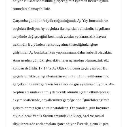
ediyor. Bu saat sonrasında girişeceğimiz işlerden beklediğimiz
sonuçları alamayabiliriz.
Çarşamba gününün büyük çoğunluğunda Ay Yay burcunda ve
boşlukta ilerliyor. Ay boşlukta iken şartlar belirsizdir, koşulların
ne yönde değişeceğini kestirmek zordur ve kararsızlık havası
hakimdir. Bu yüzden net sonuç almak istediğimiz işlere
girişimleri Ay boşlukta iken yapmamamız daha isabetli olacaktır.
Ama sıradan günlük işler, aktiviteler açısından olumsuzluk söz
konusu değildir. 17:14’te Ay Oğlak burcuna geçiş yapıyor. Bu
geçişle birlikte, girişimlerimizin sorumluluğunu yüklenmemiz,
gerçekçi olmamız gereken bir sürece de giriş yapmış oluyoruz. Ay-
Neptün arasındaki altmış derecelik olumlu açının etkinleşeceği
akşam saatlerinde, hayallerimizi gerçeğe dönüştürebileceğimiz
girişimlerimiz için adımlar atabiliriz. Öte yandan, gün boyunca
etkin olacak Venüs-Satürn arasındaki dik açı, özel ve sosyal
ilişkilerimizde zorlanmalara işaret ediyor. Estetik, girim kuşam,