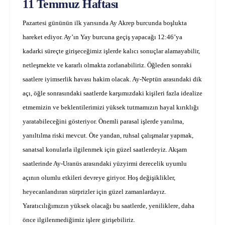
11 Temmuz Haftası
Pazartesi gününün ilk yarısında Ay Akrep burcunda boşlukta
hareket ediyor. Ay’ın Yay burcuna geçiş yapacağı 12:46’ya
kadarki süreçte girişeceğimiz işlerde kalıcı sonuçlar alamayabilir,
netleşmekte ve kararlı olmakta zorlanabiliriz. Öğleden sonraki
saatlere iyimserlik havası hakim olacak. Ay-Neptün arasındaki dik
açı, öğle sonrasındaki saatlerde karşımızdaki kişileri fazla idealize
etmemizin ve beklentilerimizi yüksek tutmamızın hayal kırıklığı
yaratabileceğini gösteriyor. Önemli parasal işlerde yanılma,
yanıltılma riski mevcut. Öte yandan, ruhsal çalışmalar yapmak,
sanatsal konularla ilgilenmek için güzel saatlerdeyiz. Akşam
saatlerinde Ay-Uranüs arasındaki yüzyirmi derecelik uyumlu
açının olumlu etkileri devreye giriyor. Hoş değişiklikler,
heyecanlandıran sürprizler için güzel zamanlardayız.
Yaratıcılığımızın yüksek olacağı bu saatlerde, yeniliklere, daha
önce ilgilenmediğimiz işlere girişebiliriz.