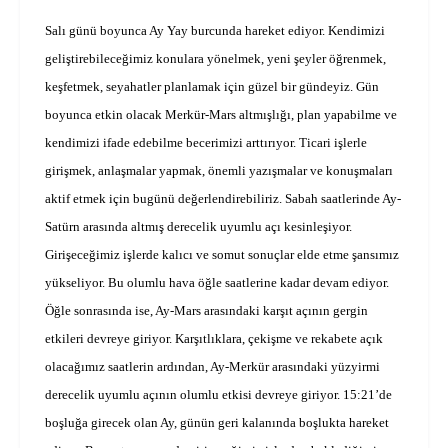
Salı günü boyunca Ay Yay burcunda hareket ediyor. Kendimizi
geliştirebileceğimiz konulara yönelmek, yeni şeyler öğrenmek,
keşfetmek, seyahatler planlamak için güzel bir gündeyiz. Gün
boyunca etkin olacak Merkür-Mars altmışlığı, plan yapabilme ve
kendimizi ifade edebilme becerimizi arttırıyor. Ticari işlerle
girişmek, anlaşmalar yapmak, önemli yazışmalar ve konuşmaları
aktif etmek için bugünü değerlendirebiliriz. Sabah saatlerinde Ay-
Satürn arasında altmış derecelik uyumlu açı kesinleşiyor.
Girişeceğimiz işlerde kalıcı ve somut sonuçlar elde etme şansımız
yükseliyor. Bu olumlu hava öğle saatlerine kadar devam ediyor.
Öğle sonrasında ise, Ay-Mars arasındaki karşıt açının gergin
etkileri devreye giriyor. Karşıtlıklara, çekişme ve rekabete açık
olacağımız saatlerin ardından, Ay-Merkür arasındaki yüzyirmi
derecelik uyumlu açının olumlu etkisi devreye giriyor. 15:21’de
boşluğa girecek olan Ay, günün geri kalanında boşlukta hareket