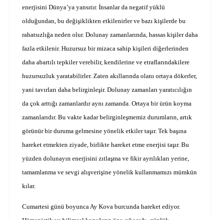
enerjisini Dünya’ya yansıtır. İnsanlar da negatif yüklü
olduğundan, bu değişiklikten etkilenirler ve bazı kişilerde bu
rahatsızlığa neden olur.
Dolunay zamanlarında, hassas kişiler daha
fazla etkilenir. Huzursuz bir mizaca sahip kişileri diğerlerinden
daha abartılı tepkiler verebilir, kendilerine ve etraflarındakilere
huzursuzluk yaratabilirler. Zaten akıllarında olanı ortaya dökerler,
yani tavırları daha belirginleşir. Dolunay zamanları yaratıcılığın
da çok arttığı zamanlardır aynı zamanda. Ortaya bir ürün koyma
zamanlarıdır. Bu vakte kadar belirginleşmemiz durumların, artık
görünür bir duruma gelmesine yönelik etkiler taşır. Tek başına
hareket etmekten ziyade, birlikte hareket etme enerjisi taşır. Bu
yüzden dolunayın enerjisini zıtlaşma ve fikir ayrılıkları yerine,
tamamlanma ve sevgi alışverişine yönelik kullanmamızı mümkün
kılar.
Cumartesi günü boyunca Ay Kova burcunda hareket ediyor.