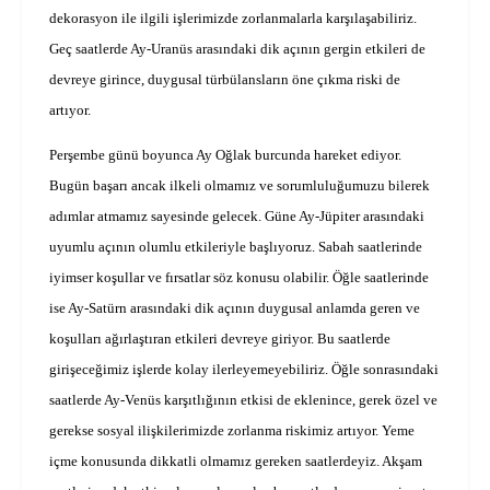
dekorasyon ile ilgili işlerimizde zorlanmalarla karşılaşabiliriz.
Geç saatlerde Ay-Uranüs arasındaki dik açının gergin etkileri de
devreye girince, duygusal türbülansların öne çıkma riski de
artıyor.
Perşembe günü boyunca Ay Oğlak burcunda hareket ediyor.
Bugün başarı ancak ilkeli olmamız ve sorumluluğumuzu bilerek
adımlar atmamız sayesinde gelecek. Güne Ay-Jüpiter arasındaki
uyumlu açının olumlu etkileriyle başlıyoruz. Sabah saatlerinde
iyimser koşullar ve fırsatlar söz konusu olabilir. Öğle saatlerinde
ise Ay-Satürn arasındaki dik açının duygusal anlamda geren ve
koşulları ağırlaştıran etkileri devreye giriyor. Bu saatlerde
girişeceğimiz işlerde kolay ilerleyemeyebiliriz. Öğle sonrasındaki
saatlerde Ay-Venüs karşıtlığının etkisi de eklenince, gerek özel ve
gerekse sosyal ilişkilerimizde zorlanma riskimiz artıyor. Yeme
içme konusunda dikkatli olmamız gereken saatlerdeyiz. Akşam