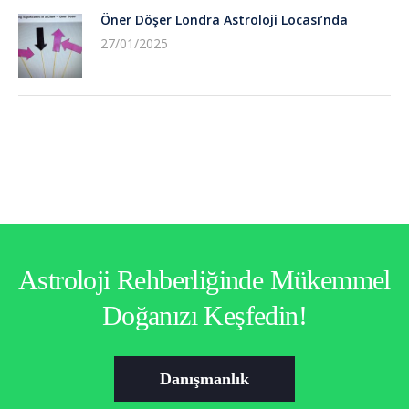
Öner Döşer Londra Astroloji Locası’nda
27/01/2025
Astroloji Rehberliğinde Mükemmel
Doğanızı Keşfedin!
Danışmanlık