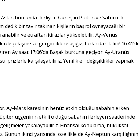
lan burcunda ilerliyor. Güneş’in Plüton ve Satürn ile
dedik bir tavır takınan kişilerin başrol oynayacağı bir
ranabilir ve etraftan itirazlar yükselebilir. Ay-Venüs
lerde çekişme ve gerginliklere açığız, farkında olalım! 16:41’d
giren Ay saat 17:06’da Başak burcuna geçiyor. Ay-Uranüs
rprizlerle karşılaşabiliriz. Yenilikler, değişiklikler yapmak
or. Ay-Mars karesinin henüz etkin olduğu sabahın erken
Jüpiter üçgeninin etkili olduğu sabahın ilerleyen saatlerinde
el gelişmeler yakalayabiliriz. Finansal konularda, hukuksal
z. Günün ikinci yarısında, özellikle de Ay-Neptün karşıtlığını