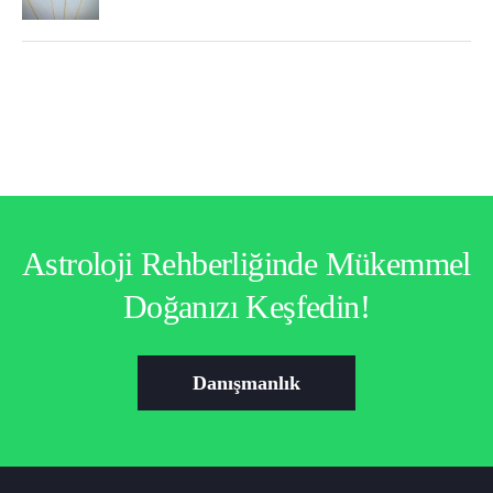
Astroloji Rehberliğinde Mükemmel
Doğanızı Keşfedin!
Danışmanlık