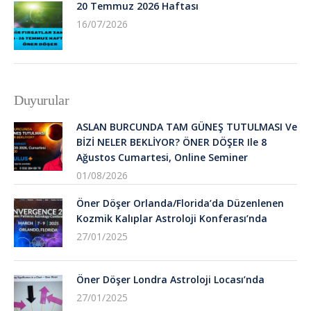
20 Temmuz 2026 Haftası
16/07/2026
Duyurular
ASLAN BURCUNDA TAM GÜNEŞ TUTULMASI Ve
BİZİ NELER BEKLİYOR? ÖNER DÖŞER Ile 8
Ağustos Cumartesi, Online Seminer
01/08/2026
Öner Döşer Orlanda/Florida’da Düzenlenen
Kozmik Kalıplar Astroloji Konferası’nda
27/01/2025
Öner Döşer Londra Astroloji Locası’nda
27/01/2025