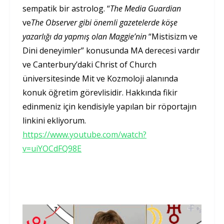
sempatik bir astrolog. “
The Media Guardian
ve
The Observer
gibi önemli gazetelerde köşe
yazarlığı da yapmış olan Maggie’nin
“Mistisizm ve
Dini deneyimler” konusunda MA derecesi vardır
ve Canterbury’daki Christ of Church
üniversitesinde Mit ve Kozmoloji alanında
konuk öğretim görevlisidir. Hakkında fikir
edinmeniz için kendisiyle yapılan bir röportajın
linkini ekliyorum.
https://www.youtube.com/watch?
v=uiYOCdFQ98E