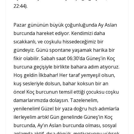
22:44).
Pazar gününün büyük çoğunluğunda Ay Aslan
burcunda hareket ediyor. Kendimizi daha
sıcakkanlı, ve coşkulu hissedeceğimiz bir
gündeyiz. Günü spontane yaşamak harika bir
fikir olabilir. Sabah saat 06:30’da Güneş’in Koç
burcuna geçişiyle birlikte bahara adım atıyoruz.
Hoş geldin İlkbahar! Her taraf yemyeşil olsun,
kuş sesleriyle dolsun, bahar koksun bir an
önce! Koç burcunun temsil ettiği çocuksu coşku
damarlarımızda dolaşsın. Tazelenelim,
yenilenelim! Güzel bir yaza doğru hızlı adımlarla
ilerleyelim artık! Gün genelinde Güneş’in Koç
burcunda, Ay’ın Aslan burcunda olması, sosyal
anlamda aktif, dışa dönük, motivasyonu yüksek