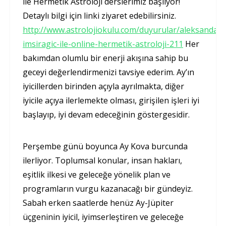
ile Hermetik Astroloji derslerimiz başlıyor!
Detaylı bilgi için linki ziyaret edebilirsiniz.
http://www.astrolojiokulu.com/duyurular/aleksandar-
imsiragic-ile-online-hermetik-astroloji-211
Her
bakımdan olumlu bir enerji akışına sahip bu
geceyi değerlendirmenizi tavsiye ederim. Ay’ın
iyicillerden birinden açıyla ayrılmakta, diğer
iyicile açıya ilerlemekte olması, girişilen işleri iyi
başlayıp, iyi devam edeceğinin göstergesidir.
Perşembe günü boyunca Ay Kova burcunda
ilerliyor. Toplumsal konular, insan hakları,
eşitlik ilkesi ve geleceğe yönelik plan ve
programların vurgu kazanacağı bir gündeyiz.
Sabah erken saatlerde henüz Ay-Jüpiter
üçgeninin iyicil, iyimserleştiren ve geleceğe