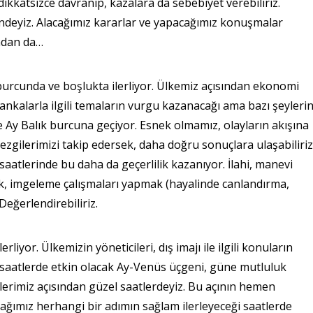
ikkatsizce davranıp, kazalara da sebebiyet verebiliriz.
deyiz. Alacağımız kararlar ve yapacağımız konuşmalar
ından da…
rcunda ve boşlukta ilerliyor. Ülkemiz açısından ekonomi
ankalarla ilgili temaların vurgu kazanacağı ama bazı şeyleri
 Ay Balık burcuna geçiyor. Esnek olmamız, olayların akışına
zgilerimizi takip edersek, daha doğru sonuçlara ulaşabiliriz
tlerinde bu daha da geçerlilik kazanıyor. İlahi, manevi
, imgeleme çalışmaları yapmak (hayalinde canlandırma,
Değerlendirebiliriz.
yor. Ülkemizin yöneticileri, dış imajı ile ilgili konuların
saatlerde etkin olacak Ay-Venüs üçgeni, güne mutluluk
kilerimiz açısından güzel saatlerdeyiz. Bu açının hemen
ağımız herhangi bir adımın sağlam ilerleyeceği saatlerde