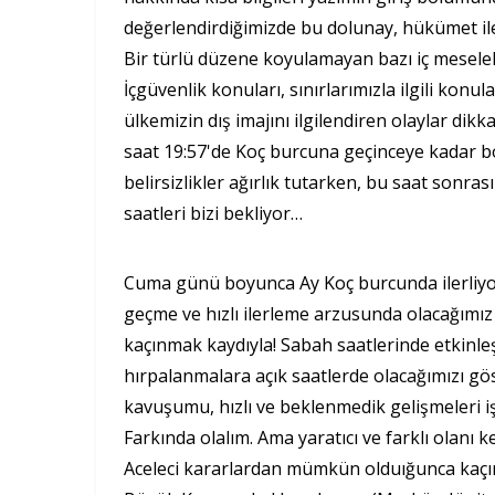
değerlendirdiğimizde bu dolunay, hükümet ile
Bir türlü düzene koyulamayan bazı iç meseleler
İçgüvenlik konuları, sınırlarımızla ilgili konula
ülkemizin dış imajını ilgilendiren olaylar dik
saat 19:57'de Koç burcuna geçinceye kadar b
belirsizlikler ağırlık tutarken, bu saat sonra
saatleri bizi bekliyor…
Cuma günü boyunca Ay Koç burcunda ilerliyor
geçme ve hızlı ilerleme arzusunda olacağımız 
kaçınmak kaydıyla! Sabah saatlerinde etkinl
hırpalanmalara açık saatlerde olacağımızı gö
kavuşumu, hızlı ve beklenmedik gelişmeleri iş
Farkında olalım. Ama yaratıcı ve farklı olanı 
Aceleci kararlardan mümkün olduığunca kaçı