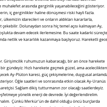
 muhalefet arasında gerginlik yaşanabileceğini gösteriyor.
in, iç gerginlikler haline dönüşmesi riski hayli fazla.
r, ülkemizin idarecileri ve onların aldıkları kararlarla,
kat çekebilir. Dolunaydan sonra hiç temel açısı kalmayan Ay,
oşlukta devam edecek ilerlemesine. Bu saate kadarki süreçt
sında netlik ve kararlılık kazanmaya başlıyoruz. Hareketli gec
. Girişimcilik ruhumuzun kabaracağı, bir an önce harekete
bir gündeyiz. Hızlı harekete geçmek güzel, ama acelecilikten
eşecek Ay-Plüton karesi, güç çekişmelerine, duygusal anlamd
steriyor. Öğle saatleri ve sonrasında etkin olacak Ay-Uranüs
aretçisi. Sağlam dikiş tutturmanın zor olacağı saatlerdeyiz.
keşfetmeye yönelik enerji de devrede. İyi değerlendirelim.
nalım. Çünkü Merkür'ün de dahil olduğu öncü burçlarda