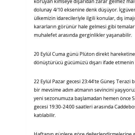
koruyan kimseye dışarıdan zarar gelmez malum
dolunay 4/10 eksenine denk düşüyor. İçgüvenlik
ülkemizin idarecileriyle ilgili konular, dış ima
kararların görünür hale gelmesi gibi temalar
muhalefet arasında gerginlikler yaşanabilir.
20 Eylül Cuma günü Plüton direkt hareketine 
dönüştürücü gücümüzü dışarı ifade etmenin 
22 Eylül Pazar gecesi 23:44'te Güneş Terazi 
bir mevsime adım atmanın sevincini yaşıyoruz
yeni sezonumuza başlamadan hemen önce Se
gecesi 19:30-24:00 saatleri arasında Caddebo
katılabilir.
Haftanın günlere göre değerlendirmelerine 