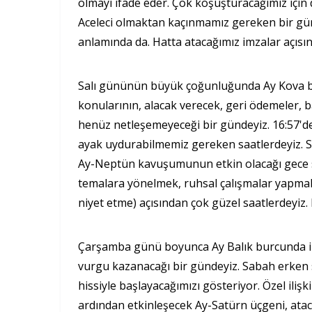
olmayı ifade eder. Çok koşuşturacağımız için d
Aceleci olmaktan kaçınmamız gereken bir gün
anlamında da. Hatta atacağımız imzalar açıs
Salı gününün büyük çoğunluğunda Ay Kova bu
konularının, alacak verecek, geri ödemeler, b
henüz netleşemeyeceği bir gündeyiz. 16:57'de
ayak uydurabilmemiz gereken saatlerdeyiz. Se
Ay-Neptün kavuşumunun etkin olacağı gece saa
temalara yönelmek, ruhsal çalışmalar yapmak
niyet etme) açısından çok güzel saatlerdeyiz. 
Çarşamba günü boyunca Ay Balık burcunda ilerli
vurgu kazanacağı bir gündeyiz. Sabah erken 
hissiyle başlayacağımızı gösteriyor. Özel iliş
ardından etkinleşecek Ay-Satürn üçgeni, atac