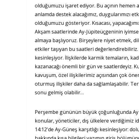
olduğumuzu işaret ediyor. Bu açının hemen ar
anlamda destek alacağımız, duygularımızı etki
olduğumuzu gösteriyor. Kısacası, yapacağımız g
Akşam saatlerinde Ay-Jüpiteüçgeninin iyimser, 
almaya başlıyoruz. Birşeylere niyet etmek, 
etkiler taşıyan bu saatleri değerlendirebili
kesinleşiyor. İlişkilerde karmik temaların, k
kazanacağı önemli bir gün ve saatlerdeyiz. 
kavuşum, özel ilişkilerimiz açısından çok öne
oturmuş ilişkiler daha da sağlamlaşabilir. Ter
sonu gelmiş olabilir…
Perşembe gününün büyük çoğunluğunda Ay Balı
konular, yöneticiler, dış ülkelere verdiğimiz 
14:12'de Ay-Güneş karşıtlığı kesinleşiyor: d
hakkında kısa bilgileri yazımın giriş bölümün