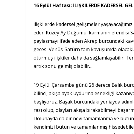
16 Eylül Haftası: İLİŞKİLERDE KADERSEL GE
İlişkilerde kadersel gelişmeler yaşayacağımız 
eden Kuzey Ay Düğümü, karmanın efendisi Sat
paylaşmayı ifade eden Akrep burcundaki kavu
gecesi Venüs-Satürn tam kavuşumda olacaklar
oturmuş ilişkiler daha da sağlamlaşabilir. Te
artık sonu gelmiş olabilir…
19 Eylül Çarşamba günü 26 derece Balık burc
bilinci, akışa ayak uydurma esnekliği kazanı
başlıyoruz. Başak burcundaki yeniayda adıml
razı olup, olayları akışa bırakabilmeyi başar
Dolunayda da bir nevi tamamlanma ve bütünl
kendimizi bütün ve tamamlanmış hissedebil