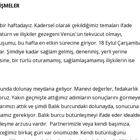
LİŞMELER
bir haftadayız. Kadersel olarak çekildiğimiz temaları ifade
ürn ve ilişkiler gezegeni Venüs'ün tekvücut olmayı,
şumu, bu hafta en etkin sürecine giriyor. 18 Eylül Çarşamb
. Şimdiye kadar sağlam gelmiş, denenmiş, yerli yerine
rsine, bir türlü oturamamış, sağlamlaşamamış ilişkilerin ise
unda dolunay meydana geliyor. Manevi değerler, fedakarlık
yoruz. Yakın geçmişte attığımız adımların sonuçlarını görmey
arımızı attık ve şimdi Balık burcundaki dolunayda, sonucuna
mamız gerekiyor. Balık burcu bütünleşmeyi ifade eder idealde
eşme arzusu vardır. Partnerimizle veya kendi başımıza,
eceğimiz birkaç gün var önümüzde. Kendi bütünlüğünü