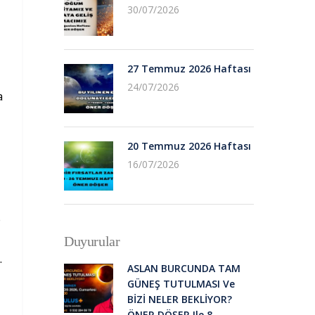
30/07/2026
27 Temmuz 2026 Haftası
24/07/2026
a
20 Temmuz 2026 Haftası
16/07/2026
e
Duyurular
.
ASLAN BURCUNDA TAM
GÜNEŞ TUTULMASI Ve
BİZİ NELER BEKLİYOR?
ÖNER DÖŞER Ile 8