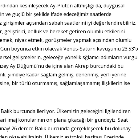
dından kesinleşecek Ay-Plüton altmışlığı da, duygusal
n ve güçlü bir şekilde ifade edeceğimiz saatlerde
irişimler açısından sabah saatlerini iyi değerlendirebiliriz.
geliştirici, bolluk ve bereket getiren olumlu etkilerini
dilemek, niyaz etmek, görüşmeler yapmak açısından olumlu
riz. Gün boyunca etkin olacvak Venüs-Satürn kavuşumu 23:53't
adersel gelişmelerin, geleceğe yönelik sğlamcı adımların vurgu
Kuzey Ay Düğümü'nü de içine alan Akrep burcundaki bu
mli. Şimdiye kadar sağlam gelmiş, denenmiş, yerli yerine
sine, bir türlü oturmamış, sağlamlaşamamış ilişkilerin ise
k burcunda ilerliyor. Ülkemizin geleceğini ilgilendiren
idari imaj konularının ön plana çıkacağı bir gündeyiz. Saat
olunay! 26 derece Balık burcunda gerçekleşecek bu dolunay
den okuyabilirsiniz. Ülkemiz astroloji haritası üzerinde