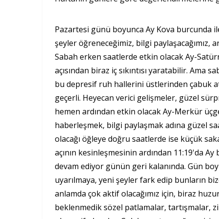
Pazartesi günü boyunca Ay Kova burcunda ile
şeyler öğreneceğimiz, bilgi paylaşacağımız, ar
Sabah erken saatlerde etkin olacak Ay-Satürn
açısından biraz iç sıkıntısı yaratabilir. Ama s
bu depresif ruh hallerini üstlerinden çabuk 
geçerli. Heyecan verici gelişmeler, güzel sürpri
hemen ardından etkin olacak Ay-Merkür üçge
haberleşmek, bilgi paylaşmak adına güzel saat
olacağı öğleye doğru saatlerde ise küçük sakar
açının kesinleşmesinin ardından 11:19'da Ay 
devam ediyor günün geri kalanında. Gün boyu
uyarılmaya, yeni şeyler fark edip bunların biz
anlamda çok aktif olacağımız için, biraz huzur
beklenmedik sözel patlamalar, tartışmalar, 