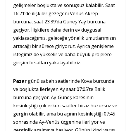
gelişmeler boşlukta ve sonuçsuz kalabilir. Saat
16:21’de ilişkiler gezegeni Venüs Akrep
burcuna, saat 23:39’da Güneş Yay burcuna
geçiyor. İlişkilere daha derin ev duygusal
yaklaşacağımız, geleceğe yönelik umutlarımızın
artacağı bir sürece giriyoruz. Ayrıca genişleme
isteğimiz de yükselir ve daha büyük projelere
girişim fırsatları yakalayabiliriz.
Pazar
günü sabah saatlerinde Kova burcunda
ve boşlukta ilerleyen Ay saat 07:05’te Balık
burcuna geçiyor. Ay-Güneş karesinin
kesinleştiği çok erken saatler biraz huzursuz ve
gergin olabilir, ama bu açının kesinleştiği 07:45
sonrasında Ay-Venüs üçgenine ilerliyor ve
gerginlik azalmaya başlıyor. Günün ikinci yarısı