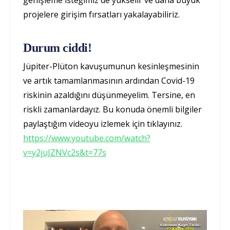
genişleme isteğimiz de yükselir ve daha büyük
projelere girişim fırsatları yakalayabiliriz.
Durum ciddi!
Jüpiter-Plüton kavuşumunun kesinleşmesinin
ve artık tamamlanmasının ardından Covid-19
riskinin azaldığını düşünmeyelim. Tersine, en
riskli zamanlardayız. Bu konuda önemli bilgiler
paylaştığım videoyu izlemek için tıklayınız.
https://www.youtube.com/watch?
v=y2juJZNVc2s&t=77s