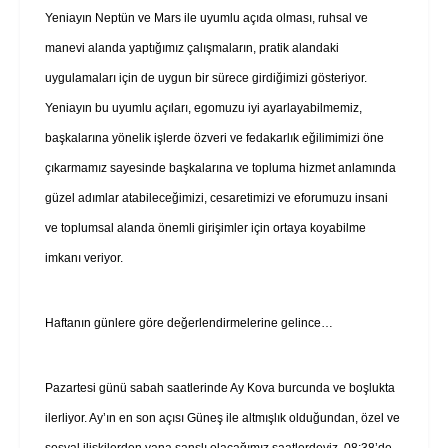
Yeniayın Neptün ve Mars ile uyumlu açıda olması, ruhsal ve
manevi alanda yaptığımız çalışmaların, pratik alandaki
uygulamaları için de uygun bir sürece girdiğimizi gösteriyor.
Yeniayın bu uyumlu açıları, egomuzu iyi ayarlayabilmemiz,
başkalarına yönelik işlerde özveri ve fedakarlık eğilimimizi öne
çıkarmamız sayesinde başkalarına ve topluma hizmet anlamında
güzel adımlar atabileceğimizi, cesaretimizi ve eforumuzu insani
ve toplumsal alanda önemli girişimler için ortaya koyabilme
imkanı veriyor.
Haftanın günlere göre değerlendirmelerine gelince…
Pazartesi günü sabah saatlerinde Ay Kova burcunda ve boşlukta
ilerliyor. Ay’ın en son açısı Güneş ile altmışlık olduğundan, özel ve
sosyal ilişkilerden yana şanslı olacağımız saatlerdeyiz. 08:38’de