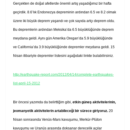
Gerçekten de doğal afetlerde önemli artış yaşadığımız bir hafta
geçirdik. 8.6’lık Endonezya depreminin ardından 6.5 ve 8.2 olmak
üzere iki büyük deprem yaşandı ve çok sayıda artçı deprem oldu.
Bu depremlerin ardından Meksika’da 6.5 büyüklüğünde deprem
meydana geldi. Aynı gün Amerika Oregan’da 5.9 büyüklüğünde
ve California’da 3.9 büyüklüğünde depremler meydana geldi. 15
Nisan itibariyle depremler listesini aşağıdaki linkte bulabilirsiniz.
http://earthquake-report.com/2012/04/14/complete-earthquakes-
list-april-15-2012
Bir öncesi yazımda da belirttiğim gibi,
etkin güneş aktivitelerinin,
jeomanyetik aktivitelerin artabileceği bir sürece giriyoruz.
20
Nisan sonrasında Venüs-Mars kavuşumu, Merkür-Plüton
kavuşumu ve Uranüs arasında doksanar derecelik açılar