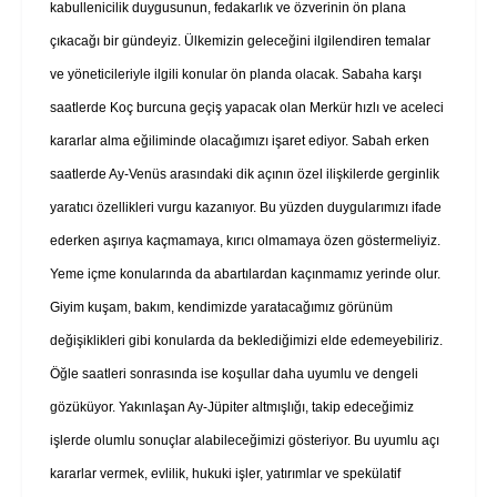
kabullenicilik duygusunun, fedakarlık ve özverinin ön plana
çıkacağı bir gündeyiz. Ülkemizin geleceğini ilgilendiren temalar
ve yöneticileriyle ilgili konular ön planda olacak. Sabaha karşı
saatlerde Koç burcuna geçiş yapacak olan Merkür hızlı ve aceleci
kararlar alma eğiliminde olacağımızı işaret ediyor. Sabah erken
saatlerde Ay-Venüs arasındaki dik açının özel ilişkilerde gerginlik
yaratıcı özellikleri vurgu kazanıyor. Bu yüzden duygularımızı ifade
ederken aşırıya kaçmamaya, kırıcı olmamaya özen göstermeliyiz.
Yeme içme konularında da abartılardan kaçınmamız yerinde olur.
Giyim kuşam, bakım, kendimizde yaratacağımız görünüm
değişiklikleri gibi konularda da beklediğimizi elde edemeyebiliriz.
Öğle saatleri sonrasında ise koşullar daha uyumlu ve dengeli
gözüküyor. Yakınlaşan Ay-Jüpiter altmışlığı, takip edeceğimiz
işlerde olumlu sonuçlar alabileceğimizi gösteriyor. Bu uyumlu açı
kararlar vermek, evlilik, hukuki işler, yatırımlar ve spekülatif