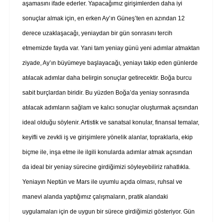
aşamasını ifade ederler. Yapacağımız girişimlerden daha iyi
sonuçlar almak için, en erken Ay’ın Güneş’ten en azından 12
derece uzaklaşacağı, yeniaydan bir gün sonrasını tercih
etmemizde fayda var. Yani tam yeniay günü yeni adımlar atmaktan
ziyade, Ay’ın büyümeye başlayacağı, yeniayı takip eden günlerde
atılacak adımlar daha belirgin sonuçlar getirecektir. Boğa burcu
sabit burçlardan biridir. Bu yüzden Boğa’da yeniay sonrasında
atılacak adımların sağlam ve kalıcı sonuçlar oluşturmak açısından
ideal olduğu söylenir. Artistik ve sanatsal konular, finansal temalar,
keyifli ve zevkli iş ve girişimlere yönelik alanlar, topraklarla, ekip
biçme ile, inşa etme ile ilgili konularda adımlar atmak açısından
da ideal bir yeniay sürecine girdiğimizi söyleyebiliriz rahatlıkla.
Yeniayın Neptün ve Mars ile uyumlu açıda olması, ruhsal ve
manevi alanda yaptığımız çalışmaların, pratik alandaki
uygulamaları için de uygun bir sürece girdiğimizi gösteriyor. Gün