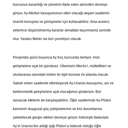
burcunun kararlılığı ve yönelimi ifade eden atmosferi devreye
giriyor. Ay-Merkür kavuşumunun etkin olacağı akşam saatlerini
önemli konuşma ve görüşmeler için kullanabiliriz. Ama aceleci,
yeterince düşünülmemiş kararlar almaktan kaçınmamız yerinde
olur. Yaratıcı fikirler ise bizi çevreliyor olacak.
Perşembe günü boyunca Ay Koç burcunda ilerliyor. Hızlı
gelişmelere açık bir gündeyiz. Ülkemizin Meclis’i, müttefikleri ve
uluslararası alandaki lobiler ile ilgili konular ön planda olacak.
Sabah erken saatlerde etkinleşecek Ay-Uranüs kavuşumu, ani ve
beklenmedik gelişmelere açık olacağımızı gösteriyor. Bizi
sarsacak etkilerle de karşılaşabiliriz. Öğle saatlerinde Ay-Plüton
karesinin duygusal güç çekişmelerine ve kriz durumlarına
çekebilecek gergin etkileri devreye giriyor. Astrolojik ifadesiyle
Ay’ın Uranüs’ten aldığı ışığı Plüton’a iletecek olduğu öğle