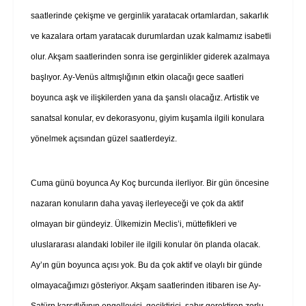
saatlerinde çekişme ve gerginlik yaratacak ortamlardan, sakarlık
ve kazalara ortam yaratacak durumlardan uzak kalmamız isabetli
olur. Akşam saatlerinden sonra ise gerginlikler giderek azalmaya
başlıyor. Ay-Venüs altmışlığının etkin olacağı gece saatleri
boyunca aşk ve ilişkilerden yana da şanslı olacağız. Artistik ve
sanatsal konular, ev dekorasyonu, giyim kuşamla ilgili konulara
yönelmek açısından güzel saatlerdeyiz.
Cuma günü boyunca Ay Koç burcunda ilerliyor. Bir gün öncesine
nazaran konuların daha yavaş ilerleyeceği ve çok da aktif
olmayan bir gündeyiz. Ülkemizin Meclis’i, müttefikleri ve
uluslararası alandaki lobiler ile ilgili konular ön planda olacak.
Ay’ın gün boyunca açısı yok. Bu da çok aktif ve olaylı bir günde
olmayacağımızı gösteriyor. Akşam saatlerinden itibaren ise Ay-
Satürn karşıtlığının engelleyici, geciktirici, sabır gerektiren zorlu