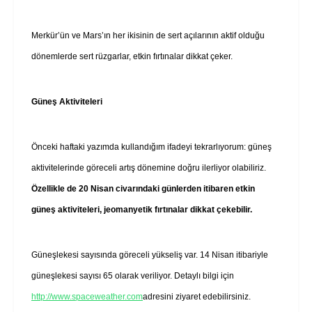
Merkür’ün ve Mars’ın her ikisinin de sert açılarının aktif olduğu
dönemlerde sert rüzgarlar, etkin fırtınalar dikkat çeker.
Güneş Aktiviteleri
Önceki haftaki yazımda kullandığım ifadeyi tekrarlıyorum: güneş
aktivitelerinde göreceli artış dönemine doğru ilerliyor olabiliriz.
Özellikle de 20 Nisan civarındaki günlerden itibaren etkin
güneş aktiviteleri, jeomanyetik fırtınalar dikkat çekebilir.
Güneşlekesi sayısında göreceli yükseliş var. 14 Nisan itibariyle
güneşlekesi sayısı 65 olarak veriliyor. Detaylı bilgi için
http://www.spaceweather.com
adresini ziyaret edebilirsiniz.