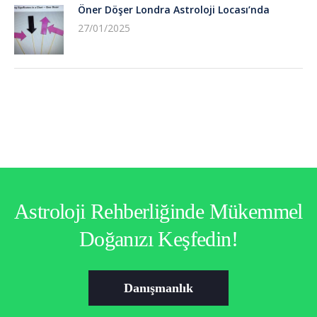
Öner Döşer Londra Astroloji Locası’nda
27/01/2025
Astroloji Rehberliğinde Mükemmel
Doğanızı Keşfedin!
Danışmanlık