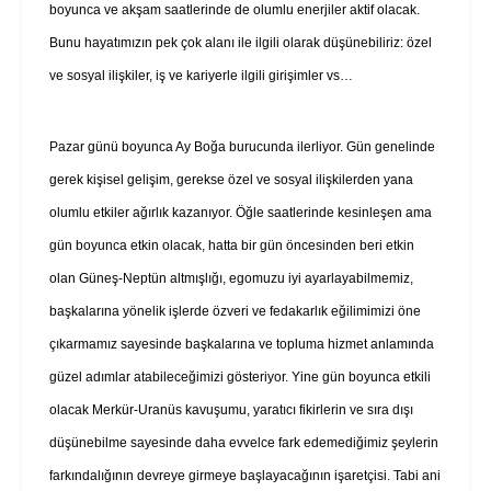
boyunca ve akşam saatlerinde de olumlu enerjiler aktif olacak.
Bunu hayatımızın pek çok alanı ile ilgili olarak düşünebiliriz: özel
ve sosyal ilişkiler, iş ve kariyerle ilgili girişimler vs…
Pazar günü boyunca Ay Boğa burucunda ilerliyor. Gün genelinde
gerek kişisel gelişim, gerekse özel ve sosyal ilişkilerden yana
olumlu etkiler ağırlık kazanıyor. Öğle saatlerinde kesinleşen ama
gün boyunca etkin olacak, hatta bir gün öncesinden beri etkin
olan Güneş-Neptün altmışlığı, egomuzu iyi ayarlayabilmemiz,
başkalarına yönelik işlerde özveri ve fedakarlık eğilimimizi öne
çıkarmamız sayesinde başkalarına ve topluma hizmet anlamında
güzel adımlar atabileceğimizi gösteriyor. Yine gün boyunca etkili
olacak Merkür-Uranüs kavuşumu, yaratıcı fikirlerin ve sıra dışı
düşünebilme sayesinde daha evvelce fark edemediğimiz şeylerin
farkındalığının devreye girmeye başlayacağının işaretçisi. Tabi ani