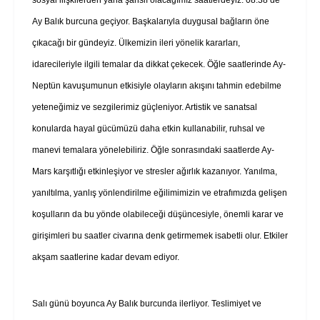
Ay Balık burcuna geçiyor. Başkalarıyla duygusal bağların öne
çıkacağı bir gündeyiz. Ülkemizin ileri yönelik kararları,
idarecileriyle ilgili temalar da dikkat çekecek. Öğle saatlerinde Ay-
Neptün kavuşumunun etkisiyle olayların akışını tahmin edebilme
yeteneğimiz ve sezgilerimiz güçleniyor. Artistik ve sanatsal
konularda hayal gücümüzü daha etkin kullanabilir, ruhsal ve
manevi temalara yönelebiliriz. Öğle sonrasındaki saatlerde Ay-
Mars karşıtlığı etkinleşiyor ve stresler ağırlık kazanıyor. Yanılma,
yanıltılma, yanlış yönlendirilme eğilimimizin ve etrafımızda gelişen
koşulların da bu yönde olabileceği düşüncesiyle, önemli karar ve
girişimleri bu saatler civarına denk getirmemek isabetli olur. Etkiler
akşam saatlerine kadar devam ediyor.
Salı günü boyunca Ay Balık burcunda ilerliyor. Teslimiyet ve