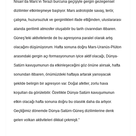
Nisan’da Mars’ın Terazi burcuna geçişiyle gergin gezegensel
dizilimler etkinleşmeye başlıyor. Mars astrolojide savaş, terör,
çatışma, huzursuzluk ve gerginlikleri ifade ettiğinden, uluslararası
alanda gerilimli atmosfer oluşabilir bu tarih civarından itibaren.
Güneş’teki aktivitelerde de bu agresyona paralel olarak artış
olacağını düşünüyorum. Hafta sonuna doğru Mars-Uranüs-Plüton
arasındaki gergin açı formasyonunun iyice aktif olacağı, Dünya-
Satürn kavuşumunun da etkinleşeceğini göz önüne alırsak, hafta
sonundan itibaren, önümüzdeki haftaya artarak yansıyacak
şekilde belirgin bir agresyon var. Doğal afetler, zorlu hava
koşulları da görülebilir. Özellikle Dünya-Satürn kavuşumunun
etkin olacağı hafta sonuna doğru bu olasılık daha da artıyor.
Geçtiğimiz dönemde Dünya-Satürn-Güneş dizilimlerine denk
gelen volkan aktiviteleri dikkat çekmişti.”