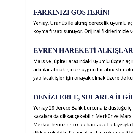
FARKINIZI GÖSTERİN!
Yeniay, Uranüs ile altmış derecelik uyumlu açı
koyma fırsatı sunuyor. Orijinal fikirlerimizle v
EVREN HAREKETİ ALKIŞLAR
Mars ve Jüpiter arasındaki uyumlu üçgen açını
adımlar atmak için de uygun bir atmosfer ol
yapılacak işler için önayak olmak üzere de kul
DENİZLERLE, SULARLA İLGİ
Yeniay 28 derece Balık burcuna iz düştüğü için S
kazalara da dikkat çekebilir. Merkür ve Mars’
Merkür henüz retro bu haritada. Dolayısıyla ha
dikkat çekebilir. Finansal açıdan çok önemli 