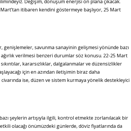
limindeyiz. Değişim, dönüşüm enerjisi ön plana çıkacak.
 20 Mart’tan itibaren kendini göstermeye başlıyor, 25 Mart
ler, genişlemeler, savunma sanayinin gelişmesi yönünde bazı
 ağırlık verilmesi benzeri durumlar söz konusu. 22-25 Mart
i sıkıntılar, kararsızlıklar, dalgalanmalar ve düzensizlikler
şlayacağı için en azından iletişimin biraz daha
i civarında ise, düzen ve sistem kurmaya yönelik destekleyici
zı şeylerin artışıyla ilgili, kontrol etmekte zorlanılacak bir
 etkili olacağı önümüzdeki günlerde, döviz fiyatlarında da