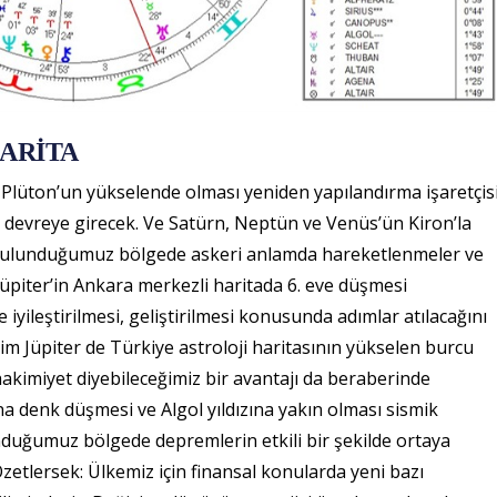
HARİTA
da Plüton’un yükselende olması yeniden yapılandırma işaretçisi
 devreye girecek. Ve Satürn, Neptün ve Venüs’ün Kiron’la
 bulunduğumuz bölgede askeri anlamda hareketlenmeler ve
Jüpiter’in Ankara merkezli haritada 6. eve düşmesi
ileştirilmesi, geliştirilmesi konusunda adımlar atılacağını
im Jüpiter de Türkiye astroloji haritasının yükselen burcu
akimiyet diyebileceğimiz bir avantajı da beraberinde
a denk düşmesi ve Algol yıldızına yakın olması sismik
lunduğumuz bölgede depremlerin etkili bir şekilde ortaya
Özetlersek: Ülkemiz için finansal konularda yeni bazı