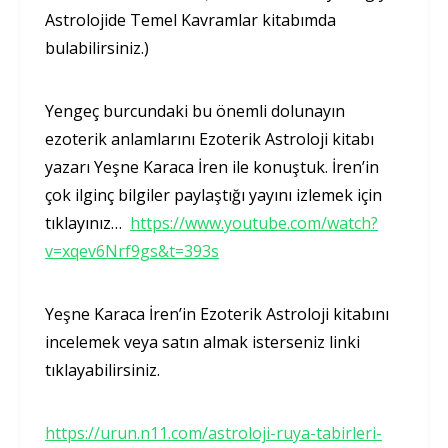
Astrolojide Temel Kavramlar kitabımda
bulabilirsiniz.)
Yengeç burcundaki bu önemli dolunayın
ezoterik anlamlarını Ezoterik Astroloji kitabı
yazarı Yeşne Karaca İren ile konuştuk. İren’in
çok ilginç bilgiler paylaştığı yayını izlemek için
tıklayınız…
https://www.youtube.com/watch?
v=xqev6Nrf9gs&t=393s
Yeşne Karaca İren’in Ezoterik Astroloji kitabını
incelemek veya satın almak isterseniz linki
tıklayabilirsiniz.
https://urun.n11.com/astroloji-ruya-tabirleri-