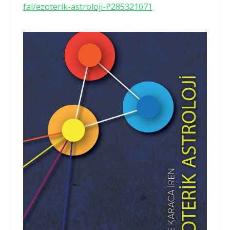
fal/ezoterik-astroloji-P285321071