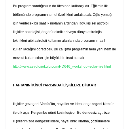
Bu program sandığınızın da ötesinde kullanışlıdır. Eğitimin ilk
bölümünde programın temel özellikleri anlatılacak. Öğle yemeği
için verilecek bir saatlik molanın ardından Roy, kişisel astroloji,
ilişkiler astrolojisi, öngörü teknikleri veya dünya astrolojisi
teknikleri gibi astroloji kullanım alanlarında programın nasıl
kullanılacağını öğretecek. Bu çalışma programın hem yeni hem de
mevcut kullanıcıları için büyük bir fırsat olacak.
http://www.astrolojiokulu.com/HD646_workshop–solar-fire.html
HAFTANIN İKİNCİ YARISINDA İLİŞKİLERE DİKKAT!
İlişkiler gezegeni Venüs’ün, hayaller ve idealler gezegeni Neptün
ile dik açısı Perşembe günü kesinleşiyor. Bu dengesiz açı, özel
ilişkilerimizde dengesizliklere, hayal kırıklıklarına, çözülmelere