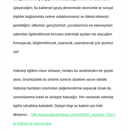
işleyeceğim; bu kadersel geçiş döneminde ekonomik ve sosyal
ilişkiler bağlamında nelere odaklanmamız ve dikkat etmemiz
gerektiğini, ülkemizi, gençlerimizi, çocuklarımızı ve ebeveynleri
yakından ilgilendirecek konuları astrolojik açıdan ele alacağım.
Konuşacak, bilgilendirecek, uyaracak, uyandıracak çok şeyimiz
var!
Astroloji eğitimi olsun olmasın, herkes bu seminerden bir şeyler
alsın, önümüzdeki bu önemli sürecin idrakine varsın istedik.
Astroloji haritaları üzerinden değerlendirme yapacak olsak da,
sunumlarımızı basit ve anlaşılır tutacağız. Her seviyede astroloji
ilgilisi rahatlıkla katılabilir. Detaylı bilgi ve katılım için linki
tıklayınız…
http://www.astrolojiokulu.com/HD645_seminer–2015-
te-turkiye-ve-dunya.html