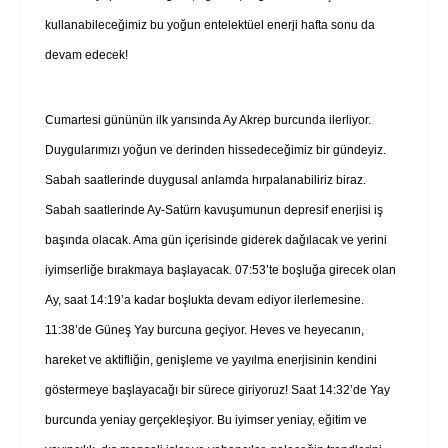
kullanabileceğimiz bu yoğun entelektüel enerji hafta sonu da
devam edecek!
Cumartesi gününün ilk yarısında Ay Akrep burcunda ilerliyor.
Duygularımızı yoğun ve derinden hissedeceğimiz bir gündeyiz.
Sabah saatlerinde duygusal anlamda hırpalanabiliriz biraz.
Sabah saatlerinde Ay-Satürn kavuşumunun depresif enerjisi iş
başında olacak. Ama gün içerisinde giderek dağılacak ve yerini
iyimserliğe bırakmaya başlayacak. 07:53’te boşluğa girecek olan
Ay, saat 14:19’a kadar boşlukta devam ediyor ilerlemesine.
11:38’de Güneş Yay burcuna geçiyor. Heves ve heyecanın,
hareket ve aktifliğin, genişleme ve yayılma enerjisinin kendini
göstermeye başlayacağı bir sürece giriyoruz! Saat 14:32’de Yay
burcunda yeniay gerçekleşiyor. Bu iyimser yeniay, eğitim ve