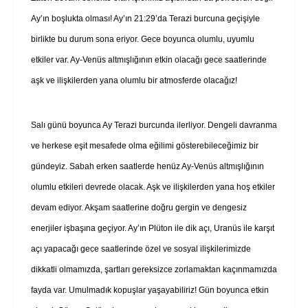
Ay’ın boşlukta olması! Ay’ın 21:29’da Terazi burcuna geçişiyle
birlikte bu durum sona eriyor. Gece boyunca olumlu, uyumlu
etkiler var. Ay-Venüs altmışlığının etkin olacağı gece saatlerinde
aşk ve ilişkilerden yana olumlu bir atmosferde olacağız!
Salı günü boyunca Ay Terazi burcunda ilerliyor. Dengeli davranma
ve herkese eşit mesafede olma eğilimi gösterebileceğimiz bir
gündeyiz. Sabah erken saatlerde henüz Ay-Venüs altmışlığının
olumlu etkileri devrede olacak. Aşk ve ilişkilerden yana hoş etkiler
devam ediyor. Akşam saatlerine doğru gergin ve dengesiz
enerjiler işbaşına geçiyor. Ay’ın Plüton ile dik açı, Uranüs ile karşıt
açı yapacağı gece saatlerinde özel ve sosyal ilişkilerimizde
dikkatli olmamızda, şartları gereksizce zorlamaktan kaçınmamızda
fayda var. Umulmadık kopuşlar yaşayabiliriz! Gün boyunca etkin