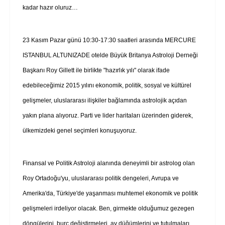
kadar hazır oluruz…
23 Kasım Pazar günü 10:30-17:30 saatleri arasında MERCURE
ISTANBUL ALTUNIZADE otelde Büyük Britanya Astroloji Derneği
Başkanı Roy Gillett ile birlikte "hazırlık yılı" olarak ifade
edebileceğimiz 2015 yılını ekonomik, politik, sosyal ve kültürel
gelişmeler, uluslararası ilişkiler bağlamında astrolojik açıdan
yakın plana alıyoruz. Parti ve lider haritaları üzerinden giderek,
ülkemizdeki genel seçimleri konuşuyoruz.
Finansal ve Politik Astroloji alanında deneyimli bir astrolog olan
Roy Ortadoğu'yu, uluslararası politik dengeleri, Avrupa ve
Amerika'da, Türkiye'de yaşanması muhtemel ekonomik ve politik
gelişmeleri irdeliyor olacak. Ben, girmekte olduğumuz gezegen
döngülerini, burç değiştirmeleri, ay düğümlerini ve tutulmaları