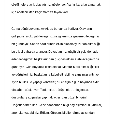
çözülmelere açık olacağımızı gösteriyor. Yanlış kararlar almamak
için acelecilikten kaçınmamıza fayda var!
Cuma günü boyunca Ay Akrep burcunda ilerliyor. Olayların
gidişatını iyi okuyabileceğimiz, sezgilerimize güvenebileceğimiz
bir gündeyiz. Sabah saatlerinde etkin olacak Ay-Plüton altmışlığı
bu etkiyi daha da arttırıyor. Duygularımızı güçlü bir şekilde ifade
edebileceğimiz, başkalarından güç destekleri alabileceğimiz bir
gündeyiz. Gün boyunca etkin olacak Merkür-Mars altmışlığı, fikir
ve görüşlerimizi başkalarına kabul ettirebilme şansımızı arttırıyor.
Ay’ın bu ikili ile yaptığı kontaklar, bu enerjinin gün boyunca aktif
olacağını gösteriyor. Toplantılar, görüşmeler, anlaşmalar,
duyurular, yazışmalar yapmak açısından güzel bir gün!
Değerlendirebiliriz. Gece saatlerinde bilgi paylaşımları, duyurular,
anonslar yapabiliriz. Eğitim, öğretim, bilgilendirme açısından