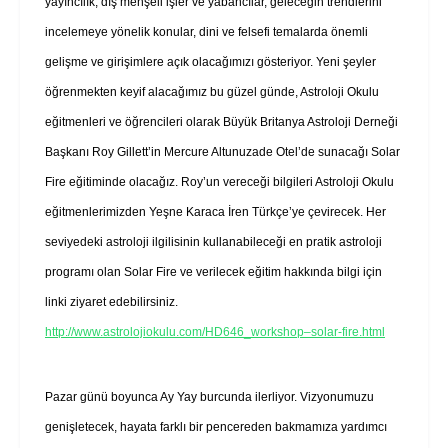
yayıncılık, dış menşeli işler ve yabancılar, geleceğin trendlerini
incelemeye yönelik konular, dini ve felsefi temalarda önemli
gelişme ve girişimlere açık olacağımızı gösteriyor. Yeni şeyler
öğrenmekten keyif alacağımız bu güzel günde, Astroloji Okulu
eğitmenleri ve öğrencileri olarak Büyük Britanya Astroloji Derneği
Başkanı Roy Gillett’in Mercure Altunuzade Otel’de sunacağı Solar
Fire eğitiminde olacağız. Roy’un vereceği bilgileri Astroloji Okulu
eğitmenlerimizden Yeşne Karaca İren Türkçe’ye çevirecek. Her
seviyedeki astroloji ilgilisinin kullanabileceği en pratik astroloji
programı olan Solar Fire ve verilecek eğitim hakkında bilgi için
linki ziyaret edebilirsiniz.
http://www.astrolojiokulu.com/HD646_workshop–solar-fire.html
Pazar günü boyunca Ay Yay burcunda ilerliyor. Vizyonumuzu
genişletecek, hayata farklı bir pencereden bakmamıza yardımcı