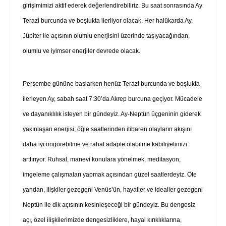
girişimimizi aktif ederek değerlendirebiliriz. Bu saat sonrasında Ay
Terazi burcunda ve boşlukta ilerliyor olacak. Her halükarda Ay,
Jüpiter ile açısının olumlu enerjisini üzerinde taşıyacağından,
olumlu ve iyimser enerjiler devrede olacak.
Perşembe gününe başlarken henüz Terazi burcunda ve boşlukta
ilerleyen Ay, sabah saat 7:30’da Akrep burcuna geçiyor. Mücadele
ve dayanıklılık isteyen bir gündeyiz. Ay-Neptün üçgeninin giderek
yakınlaşan enerjisi, öğle saatlerinden itibaren olayların akışını
daha iyi öngörebilme ve rahat adapte olabilme kabiliyetimizi
arttırıyor. Ruhsal, manevi konulara yönelmek, meditasyon,
imgeleme çalışmaları yapmak açısından güzel saatlerdeyiz. Öte
yandan, ilişkiler gezegeni Venüs’ün, hayaller ve idealler gezegeni
Neptün ile dik açısının kesinleşeceği bir gündeyiz. Bu dengesiz
açı, özel ilişkilerimizde dengesizliklere, hayal kırıklıklarına,