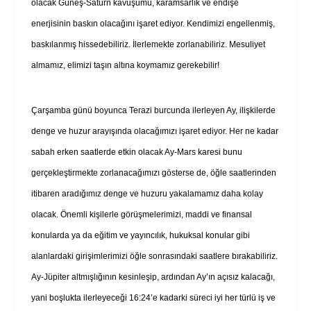
olacak Güneş-Satürn kavuşumu, karamsarlık ve endişe
enerjisinin baskın olacağını işaret ediyor. Kendimizi engellenmiş,
baskılanmış hissedebiliriz. İlerlemekte zorlanabiliriz. Mesuliyet
almamız, elimizi taşın altına koymamız gerekebilir!
Çarşamba günü boyunca Terazi burcunda ilerleyen Ay, ilişkilerde
denge ve huzur arayışında olacağımızı işaret ediyor. Her ne kadar
sabah erken saatlerde etkin olacak Ay-Mars karesi bunu
gerçekleştirmekte zorlanacağımızı gösterse de, öğle saatlerinden
itibaren aradığımız denge ve huzuru yakalamamız daha kolay
olacak. Önemli kişilerle görüşmelerimizi, maddi ve finansal
konularda ya da eğitim ve yayıncılık, hukuksal konular gibi
alanlardaki girişimlerimizi öğle sonrasındaki saatlere bırakabiliriz.
Ay-Jüpiter altmışlığının kesinleşip, ardından Ay’ın açısız kalacağı,
yani boşlukta ilerleyeceği 16:24’e kadarki süreci iyi her türlü iş ve