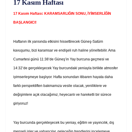
17 Kasım Haftası
17 Kasım Haftası: KARAMSARLIĞIN SONU, İYİMSERLİĞİN
BAŞLANGICI!
Haftanın ilk yarısında etkisini hissettirecek Güneş-Satürn
kavuşumu, bizi karamsar ve endişeli ruh haline yöneltebilir. Ama
Cumartesi günü 11:38’de Güneş’in Yay burcuna geçmesi ve
14:32’de gerçekleşecek Yay burcundaki yeniayla birlikte atmosfer
iyimserleşmeye başlıyor. Hafta sonundan itibaren hayata daha
farklı perspektiften bakmamıza vesile olacak, yeniliklere ve
değişimlere açık olacağımız, heyecanlı ve hareketli bir sürece
giriyoruz!
Yay burcunda gerçekleşecek bu yeniay, eğitim ve yayıncılık, dış
menşeli işler ve yabancılar, geleceğin trendlerini incelemeye