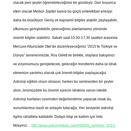
olacak yeni şeyler öğrenebileceğimiz bir gündeyiz. Gün boyunca
etkin olacak Merkür-Jüpiter karesi bu güçlü entelektüel enerjiyi
daha da büyütüyor. Geniş ve kapsamlı bilgiler alabilir, paylaşabilir,
ufkumuzu genişletebilir, geleceğimiz planlamamız yönünde
önemli bilgiler alabiliriz. Sabah saat 10:30-17:30 saatleri arasında
Mercure Altunizade Otel’de düzenleyeceğimiz “2015’te Türkiye ve
Dünya” seminerimizde, Roy Gillett ile birlikte, olaylara bakışımızı
ve vizyonumuzu genişletecek, geleceğin trendlerini daha iyi idrak
etmemize yardımcı olacak çok önemli bilgiler paylaşacağız.
Astroloji eğitimi olsun olmasın, herkes bu seminerden bir şeyler
alsın, önümüzdeki bu önemli sürecin idrakine varsın istedik.
Astroloji haritaları üzerinden değerlendirme yapacak olsak da,
sunumlarımızı basit ve anlaşılır tutacağız. Her seviyede astroloji
ilgilisi rahatlıkla katılabilir. Detaylı bilgi ve katılım için linki
tıklayınız…
http://www.astrolojiokulu.com/HD645_seminer–2015-