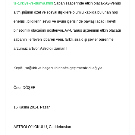
te-turkiye-ve-dunya.html
Sabah saatlerinde etkin olacak Ay-Venüs
altmışlığının özel ve sosyal ilişkilere olumlu katkıda bulunan hoş
enerjisi, bilgilerin sevgi ve uyum içerisinde paylaşılacağı, keyifli
bir etkinlik olacağını gösteriyor. Ay-Uranüs üçgeninin etkin olacağı
sabahın ilerleyen itibaren yeni, farklı, sıra dışı şeyler öğrenme
arzumuz artıyor. Astroloji zamanı!
Keyifli, sağlıklı ve başarılı bir hafta geçirmeniz dileğiyle!
Öner DÖŞER
16 Kasım 2014, Pazar
ASTROLOJİ OKULU, Caddebostan