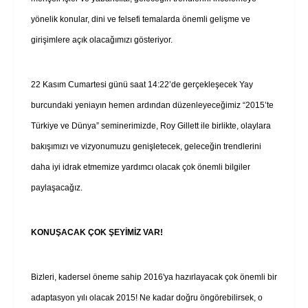
yönelik konular, dini ve felsefi temalarda önemli gelişme ve
girişimlere açık olacağımızı gösteriyor.
22 Kasım Cumartesi günü saat 14:22’de gerçekleşecek Yay
burcundaki yeniayın hemen ardından düzenleyeceğimiz “2015’te
Türkiye ve Dünya” seminerimizde, Roy Gillett ile birlikte, olaylara
bakışımızı ve vizyonumuzu genişletecek, geleceğin trendlerini
daha iyi idrak etmemize yardımcı olacak çok önemli bilgiler
paylaşacağız.
KONUŞACAK ÇOK ŞEYİMİZ VAR!
Bizleri, kadersel öneme sahip 2016'ya hazırlayacak çok önemli bir
adaptasyon yılı olacak 2015! Ne kadar doğru öngörebilirsek, o