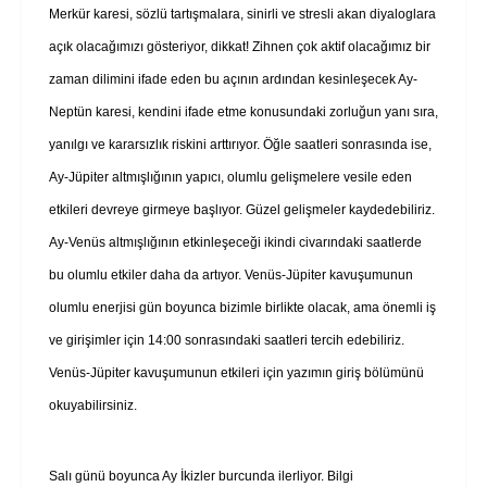
Merkür karesi, sözlü tartışmalara, sinirli ve stresli akan diyaloglara
açık olacağımızı gösteriyor, dikkat! Zihnen çok aktif olacağımız bir
zaman dilimini ifade eden bu açının ardından kesinleşecek Ay-
Neptün karesi, kendini ifade etme konusundaki zorluğun yanı sıra,
yanılgı ve kararsızlık riskini arttırıyor. Öğle saatleri sonrasında ise,
Ay-Jüpiter altmışlığının yapıcı, olumlu gelişmelere vesile eden
etkileri devreye girmeye başlıyor. Güzel gelişmeler kaydedebiliriz.
Ay-Venüs altmışlığının etkinleşeceği ikindi civarındaki saatlerde
bu olumlu etkiler daha da artıyor. Venüs-Jüpiter kavuşumunun
olumlu enerjisi gün boyunca bizimle birlikte olacak, ama önemli iş
ve girişimler için 14:00 sonrasındaki saatleri tercih edebiliriz.
Venüs-Jüpiter kavuşumunun etkileri için yazımın giriş bölümünü
okuyabilirsiniz.
Salı günü boyunca Ay İkizler burcunda ilerliyor. Bilgi