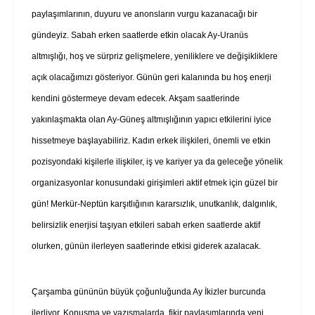
paylaşımlarının, duyuru ve anonsların vurgu kazanacağı bir
gündeyiz. Sabah erken saatlerde etkin olacak Ay-Uranüs
altmışlığı, hoş ve sürpriz gelişmelere, yeniliklere ve değişikliklere
açık olacağımızı gösteriyor. Günün geri kalanında bu hoş enerji
kendini göstermeye devam edecek. Akşam saatlerinde
yakınlaşmakta olan Ay-Güneş altmışlığının yapıcı etkilerini iyice
hissetmeye başlayabiliriz. Kadın erkek ilişkileri, önemli ve etkin
pozisyondaki kişilerle ilişkiler, iş ve kariyer ya da geleceğe yönelik
organizasyonlar konusundaki girişimleri aktif etmek için güzel bir
gün! Merkür-Neptün karşıtlığının kararsızlık, unutkanlık, dalgınlık,
belirsizlik enerjisi taşıyan etkileri sabah erken saatlerde aktif
olurken, günün ilerleyen saatlerinde etkisi giderek azalacak.
Çarşamba gününün büyük çoğunluğunda Ay İkizler burcunda
ilerliyor. Konuşma ve yazışmalarda, fikir paylaşımlarında yeni