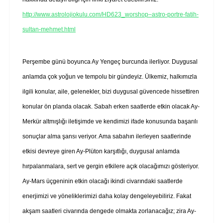
http://www.astrolojiokulu.com/HD623_worshop–astro-portre-fatih-
sultan-mehmet.html
Perşembe günü boyunca Ay Yengeç burcunda ilerliyor. Duygusal
anlamda çok yoğun ve tempolu bir gündeyiz. Ülkemiz, halkımızla
ilgili konular, aile, gelenekler, bizi duygusal güvencede hissettiren
konular ön planda olacak. Sabah erken saatlerde etkin olacak Ay-
Merkür altmışlığı iletişimde ve kendimizi ifade konusunda başarılı
sonuçlar alma şansı veriyor. Ama sabahın ilerleyen saatlerinde
etkisi devreye giren Ay-Plüton karşıtlığı, duygusal anlamda
hırpalanmalara, sert ve gergin etkilere açık olacağımızı gösteriyor.
Ay-Mars üçgeninin etkin olacağı ikindi civarındaki saatlerde
enerjimizi ve yöneliklerimizi daha kolay dengeleyebiliriz. Fakat
akşam saatleri civarında dengede olmakta zorlanacağız; zira Ay-