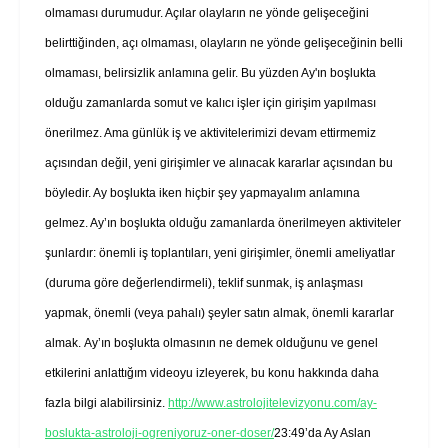
olmaması durumudur. Açılar olayların ne yönde gelişeceğini
belirttiğinden, açı olmaması, olayların ne yönde gelişeceğinin belli
olmaması, belirsizlik anlamına gelir. Bu yüzden Ay'ın boşlukta
olduğu zamanlarda somut ve kalıcı işler için girişim yapılması
önerilmez. Ama günlük iş ve aktivitelerimizi devam ettirmemiz
açısından değil, yeni girişimler ve alınacak kararlar açısından bu
böyledir. Ay boşlukta iken hiçbir şey yapmayalım anlamına
gelmez. Ay’ın boşlukta olduğu zamanlarda önerilmeyen aktiviteler
şunlardır: önemli iş toplantıları, yeni girişimler, önemli ameliyatlar
(duruma göre değerlendirmeli), teklif sunmak, iş anlaşması
yapmak, önemli (veya pahalı) şeyler satın almak, önemli kararlar
almak. Ay’ın boşlukta olmasının ne demek olduğunu ve genel
etkilerini anlattığım videoyu izleyerek, bu konu hakkında daha
fazla bilgi alabilirsiniz.
http://www.astrolojitelevizyonu.com/ay-
boslukta-astroloji-ogreniyoruz-oner-doser/
23:49’da Ay Aslan