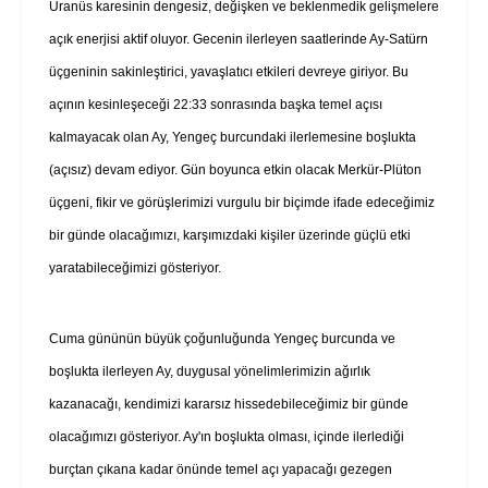
Uranüs karesinin dengesiz, değişken ve beklenmedik gelişmelere
açık enerjisi aktif oluyor. Gecenin ilerleyen saatlerinde Ay-Satürn
üçgeninin sakinleştirici, yavaşlatıcı etkileri devreye giriyor. Bu
açının kesinleşeceği 22:33 sonrasında başka temel açısı
kalmayacak olan Ay, Yengeç burcundaki ilerlemesine boşlukta
(açısız) devam ediyor. Gün boyunca etkin olacak Merkür-Plüton
üçgeni, fikir ve görüşlerimizi vurgulu bir biçimde ifade edeceğimiz
bir günde olacağımızı, karşımızdaki kişiler üzerinde güçlü etki
yaratabileceğimizi gösteriyor.
Cuma gününün büyük çoğunluğunda Yengeç burcunda ve
boşlukta ilerleyen Ay, duygusal yönelimlerimizin ağırlık
kazanacağı, kendimizi kararsız hissedebileceğimiz bir günde
olacağımızı gösteriyor. Ay'ın boşlukta olması, içinde ilerlediği
burçtan çıkana kadar önünde temel açı yapacağı gezegen