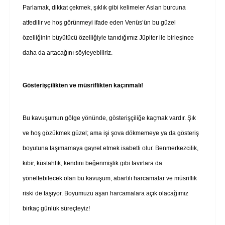
Parlamak, dikkat çekmek, şıklık gibi kelimeler Aslan burcuna
atfedilir ve hoş görünmeyi ifade eden Venüs’ün bu güzel
özelliğinin büyütücü özelliğiyle tanıdığımız Jüpiter ile birleşince
daha da artacağını söyleyebiliriz.
Gösterişçilikten ve müsriflikten kaçınmalı!
Bu kavuşumun gölge yönünde, gösterişçiliğe kaçmak vardır. Şık
ve hoş gözükmek güzel; ama işi şova dökmemeye ya da gösteriş
boyutuna taşımamaya gayret etmek isabetli olur. Benmerkezcilik,
kibir, küstahlık, kendini beğenmişlik gibi tavırlara da
yöneltebilecek olan bu kavuşum, abartılı harcamalar ve müsriflik
riski de taşıyor. Boyumuzu aşan harcamalara açık olacağımız
birkaç günlük süreçteyiz!