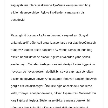
sağlayabiliriz. Gece saatlerinde Ay-Venüs kavuşumunun hoş
etkileri devreye giriyor. Aşk ve ilişkilerden yana şanslı bir
gecedeyiz!
Pazar günü boyunca Ay Aslan burcunda seyrediyor. Sosyal
anlamda aktif, eğlenceli organizasyonlarda yer alabileceğimiz bir
gündeyiz. Sabah erken saatlerde Ay-Venüs kavuşumunun hoş
etkileri henüz devrede olacak. Aşk ve ilişkilerden yana şanslı
saatlerdeyiz. Sabahın ilerleyen saatlerinde Ay-Uranüs üçgeninin
heyecan ve heves getiren, değişik bir şeyler yapmaya yönelten
etkileri de devreye giriyor. Ama sabahın ilerleyen saatlerinde Ay’ın
gergin etkileri aktifleşiyor. Özellikle öğle öncesindeki saatlerde
kritik, zorlayıcı enerjiler devrede, dikkat! Akşamüzeri Merkür-Kiron
karşıtlığı kesinleşiyor. Sözlerimize dikkat etmemiz gereken bir
gündeyiz. Kırıcı olabiliriz. Karşımızdaki kişilerin psikolojisini,