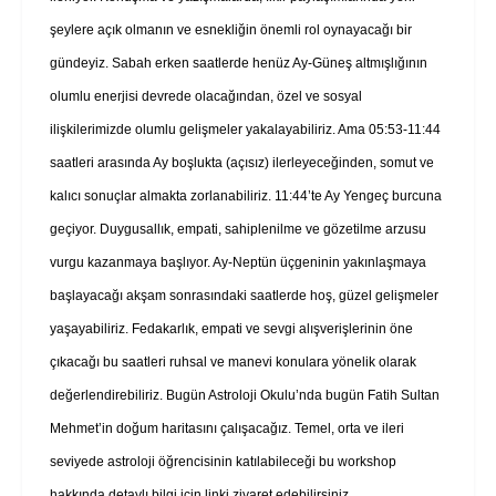
şeylere açık olmanın ve esnekliğin önemli rol oynayacağı bir
gündeyiz. Sabah erken saatlerde henüz Ay-Güneş altmışlığının
olumlu enerjisi devrede olacağından, özel ve sosyal
ilişkilerimizde olumlu gelişmeler yakalayabiliriz. Ama 05:53-11:44
saatleri arasında Ay boşlukta (açısız) ilerleyeceğinden, somut ve
kalıcı sonuçlar almakta zorlanabiliriz. 11:44’te Ay Yengeç burcuna
geçiyor. Duygusallık, empati, sahiplenilme ve gözetilme arzusu
vurgu kazanmaya başlıyor. Ay-Neptün üçgeninin yakınlaşmaya
başlayacağı akşam sonrasındaki saatlerde hoş, güzel gelişmeler
yaşayabiliriz. Fedakarlık, empati ve sevgi alışverişlerinin öne
çıkacağı bu saatleri ruhsal ve manevi konulara yönelik olarak
değerlendirebiliriz. Bugün Astroloji Okulu’nda bugün Fatih Sultan
Mehmet’in doğum haritasını çalışacağız. Temel, orta ve ileri
seviyede astroloji öğrencisinin katılabileceği bu workshop
hakkında detaylı bilgi için linki ziyaret edebilirsiniz.