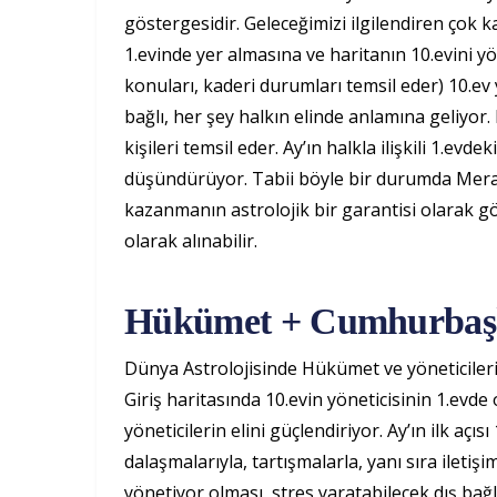
göstergesidir. Geleceğimizi ilgilendiren çok 
1.evinde yer almasına ve haritanın 10.evini yö
konuları, kaderi durumları temsil eder) 10.ev
bağlı, her şey halkın elinde anlamına geliyor.
kişileri temsil eder. Ay’ın halkla ilişkili 1.evd
düşündürüyor. Tabii böyle bir durumda Meral
kazanmanın astrolojik bir garantisi olarak 
olarak alınabilir.
Hükümet + Cumhurbaş
Dünya Astrolojisinde Hükümet ve yöneticileri 1
Giriş haritasında 10.evin yöneticisinin 1.evd
yöneticilerin elini güçlendiriyor. Ay’ın ilk açı
dalaşmalarıyla, tartışmalarla, yanı sıra iletişi
yönetiyor olması, stres yaratabilecek dış bağ