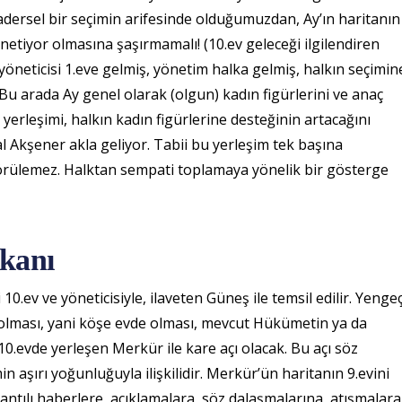
kadersel bir seçimin arifesinde olduğumuzdan, Ay’ın haritanın
netiyor olmasına şaşırmamalı! (10.ev geleceği ilgilendiren
 yöneticisi 1.eve gelmiş, yönetim halka gelmiş, halkın seçimin
 Bu arada Ay genel olarak (olgun) kadın figürlerini ve anaç
eki yerleşimi, halkın kadın figürlerine desteğinin artacağını
 Akşener akla geliyor. Tabii bu yerleşim tek başına
görülemez. Halktan sempati toplamaya yönelik bir gösterge
kanı
0.ev ve yöneticisiyle, ilaveten Güneş ile temsil edilir. Yenge
e olması, yani köşe evde olması, mevcut Hükümetin ya da
sı 10.evde yerleşen Merkür ile kare açı olacak. Bu açı söz
min aşırı yoğunluğuyla ilişkilidir. Merkür’ün haritanın 9.evini
lantılı haberlere, açıklamalara, söz dalaşmalarına, atışmalara