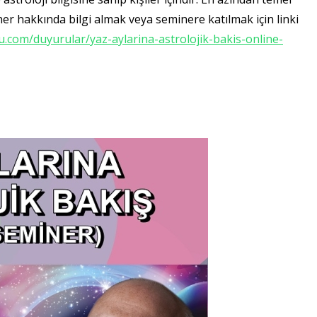
ner hakkında bilgi almak veya seminere katılmak için linki
u.com/duyurular/yaz-aylarina-astrolojik-bakis-online-