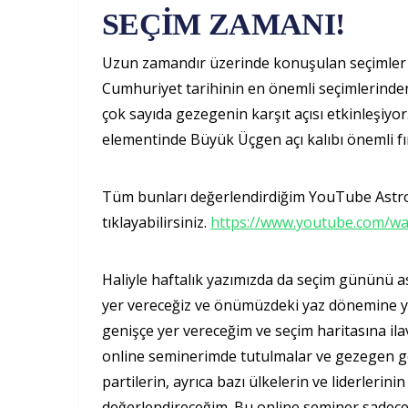
SEÇİM ZAMANI!
Uzun zamandır üzerinde konuşulan seçimler ge
Cumhuriyet tarihinin en önemli seçimlerinden
çok sayıda gezegenin karşıt açısı etkinleşiyor
elementinde Büyük Üçgen açı kalıbı önemli fır
Tüm bunları değerlendirdiğim YouTube Astrolo
tıklayabilirsiniz.
https://www.youtube.com/w
Haliyle haftalık yazımızda da seçim gününü as
yer vereceğiz ve önümüzdeki yaz dönemine yö
genişçe yer vereceğim ve seçim haritasına il
online seminerimde tutulmalar ve gezegen geç
partilerin, ayrıca bazı ülkelerin ve liderleri
değerlendireceğim. Bu online seminer sadece as