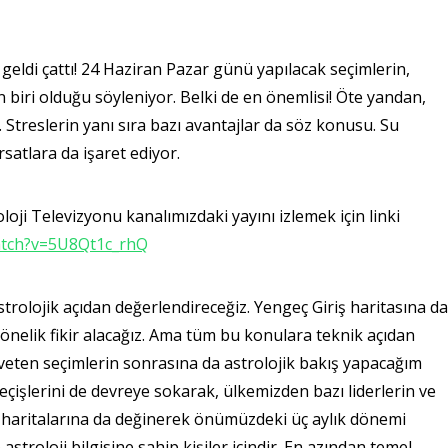
ldi çattı! 24 Haziran Pazar günü yapılacak seçimlerin,
 biri olduğu söyleniyor. Belki de en önemlisi! Öte yandan,
. Streslerin yanı sıra bazı avantajlar da söz konusu. Su
satlara da işaret ediyor.
ji Televizyonu kanalımızdaki yayını izlemek için linki
atch?v=5U8Qt1c_rhQ
trolojik açıdan değerlendireceğiz. Yengeç Giriş haritasına da
nelik fikir alacağız. Ama tüm bu konulara teknik açıdan
aveten seçimlerin sonrasına da astrolojik bakış yapacağım
işlerini de devreye sokarak, ülkemizden bazı liderlerin ve
nin haritalarına da değinerek önümüzdeki üç aylık dönemi
troloji bilgisine sahip kişiler içindir. En azından temel