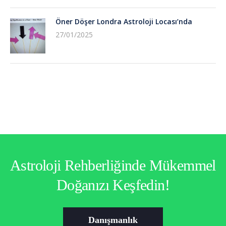
Öner Döşer Londra Astroloji Locası’nda
27/01/2025
Astroloji Rehberliğinde Mükemmel
Doğanızı Keşfedin!
Danışmanlık