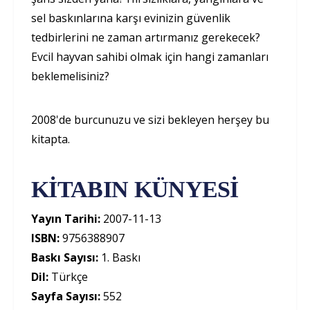
sel baskınlarına karşı evinizin güvenlik
tedbirlerini ne zaman artırmanız gerekecek?
Evcil hayvan sahibi olmak için hangi zamanları
beklemelisiniz?
2008'de burcunuzu ve sizi bekleyen herşey bu
kitapta.
KİTABIN KÜNYESİ
Yayın Tarihi:
2007-11-13
ISBN:
9756388907
Baskı Sayısı:
1. Baskı
Dil:
Türkçe
Sayfa Sayısı:
552