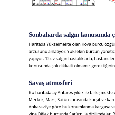
Sonbaharda salgın konusunda ço
Haritada Yükselmekte olan Kova burcu özgürlü
arzusunu anlatıyor. Yükselen burcun yönetici
yapıyor. 12.ev salgın hastalıklarla, hastanel
konusunda çok dikkatli olmamız gerektiğinin aç
Savaş atmosferi
Bu haritada ay Antares yıldız ile birleşmekte v
Merkür, Mars, Satürn arasında karşıt ve kare 
Ankaravi’ye göre bu konumlanma kargaşa ve sa
yine Oğlak burcunda Satürn ile dizilimdeler. 