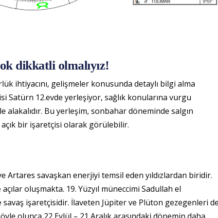
k dikkatli olmalıyız!
k ihtiyacını, gelişmeler konusunda detaylı bilgi alma
si Satürn 12.evde yerleşiyor, sağlık konularına vurgu
erle alakalıdır. Bu yerleşim, sonbahar döneminde salgın
ık bir işaretçisi olarak görülebilir.
e Artares savaşkan enerjiyi temsil eden yıldızlardan biridir.
açılar oluşmakta. 19. Yüzyıl müneccimi Sadullah el
vaş işaretçisidir. İlaveten Jüpiter ve Plüton gezegenleri d
Böyle olunca 22 Eylül – 21 Aralık arasındaki dönemin daha