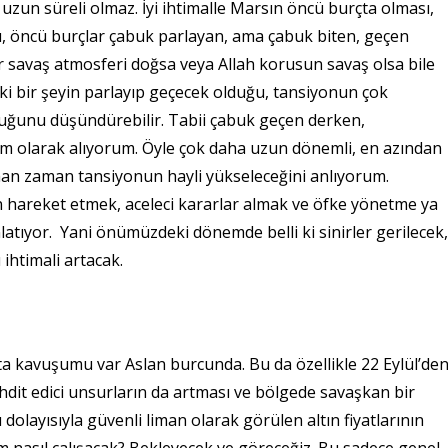
uzun süreli olmaz. İyi ihtimalle Marsın öncü burçta olması,
, öncü burçlar çabuk parlayan, ama çabuk biten, geçen
bir savaş atmosferi doğsa veya Allah korusun savaş olsa bile
ki bir şeyin parlayıp geçecek olduğu, tansiyonun çok
uğunu düşündürebilir. Tabii çabuk geçen derken,
em olarak alıyorum. Öyle çok daha uzun dönemli, en azından
n zaman tansiyonun hayli yükseleceğini anlıyorum.
 hareket etmek, aceleci kararlar almak ve öfke yönetme ya
tıyor. Yani önümüzdeki dönemde belli ki sinirler gerilecek,
 ihtimali artacak.
a kavuşumu var Aslan burcunda. Bu da özellikle 22 Eylül’de
ehdit edici unsurların da artması ve bölgede savaşkan bir
 dolayısıyla güvenli liman olarak görülen altın fiyatlarının