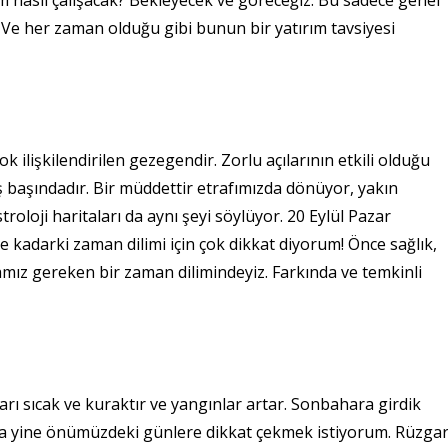
ım nasıl çalışacak? Bekleyecek ve göreceğiz. Bu sadece genel
Ve her zaman olduğu gibi bunun bir yatırım tavsiyesi
ilişkilendirilen gezegendir. Zorlu açılarının etkili olduğu
ş başındadır. Bir müddettir etrafımızda dönüyor, yakın
oloji haritaları da aynı şeyi söylüyor. 20 Eylül Pazar
kadarki zaman dilimi için çok dikkat diyorum! Önce sağlık,
amız gereken bir zaman dilimindeyiz. Farkında ve temkinli
arı sıcak ve kuraktır ve yangınlar artar. Sonbahara girdik
a yine önümüzdeki günlere dikkat çekmek istiyorum. Rüzga