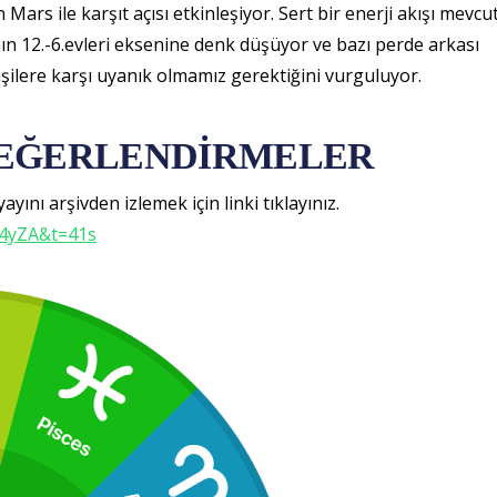
Mars ile karşıt açısı etkinleşiyor. Sert bir enerji akışı mevcut
ının 12.-6.evleri eksenine denk düşüyor ve bazı perde arkası
işilere karşı uyanık olmamız gerektiğini vurguluyor.
DEĞERLENDİRMELER
yını arşivden izlemek için linki tıklayınız.
04yZA&t=41s