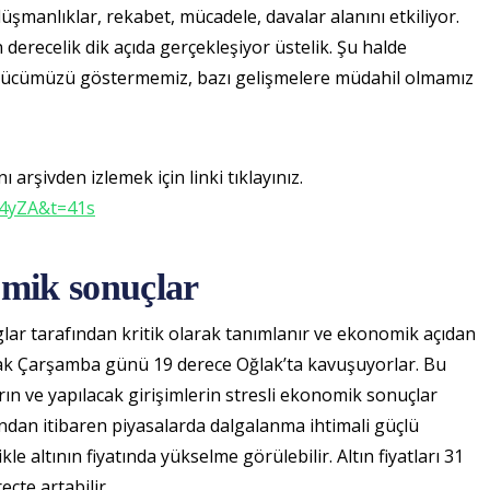
şmanlıklar, rekabet, mücadele, davalar alanını etkiliyor.
derecelik dik açıda gerçekleşiyor üstelik. Şu halde
gücümüzü göstermemiz, bazı gelişmelere müdahil olmamız
 arşivden izlemek için linki tıklayınız.
04yZA&t=41s
omik sonuçlar
lar tarafından kritik olarak tanımlanır ve ekonomik açıdan
Ocak Çarşamba günü 19 derece Oğlak’ta kavuşuyorlar. Bu
ın ve yapılacak girişimlerin stresli ekonomik sonuçlar
ndan itibaren piyasalarda dalgalanma ihtimali güçlü
le altının fiyatında yükselme görülebilir. Altın fiyatları 31
çte artabilir.