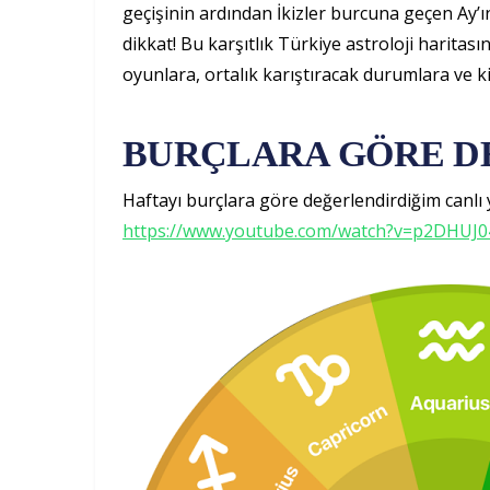
geçişinin ardından İkizler burcuna geçen Ay’ın 
dikkat! Bu karşıtlık Türkiye astroloji haritas
oyunlara, ortalık karıştıracak durumlara ve k
BURÇLARA GÖRE 
Haftayı burçlara göre değerlendirdiğim canlı ya
https://www.youtube.com/watch?v=p2DHUJ