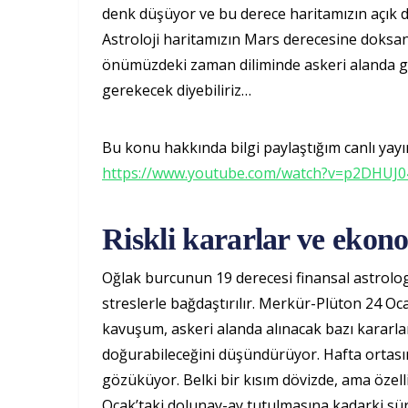
denk düşüyor ve bu derece haritamızın açık dü
Astroloji haritamızın Mars derecesine doksan 
önümüzdeki zaman diliminde askeri alanda 
gerekecek diyebiliriz…
Bu konu hakkında bilgi paylaştığım canlı yayını
https://www.youtube.com/watch?v=p2DHUJ
Riskli kararlar ve ekon
Oğlak burcunun 19 derecesi finansal astrolog
streslerle bağdaştırılır. Merkür-Plüton 24 
kavuşum, askeri alanda alınacak bazı kararlar
doğurabileceğini düşündürüyor. Hafta ortası
gözüküyor. Belki bir kısım dövizde, ama özellik
Ocak’taki dolunay-ay tutulmasına kadarki süre