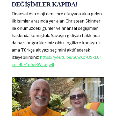
DEĞİŞİMLER KAPIDA!
Finansal Astroloji denilince dünyada akla gelen
ilk isimler arasında yer alan Christeen Skinner
ile önümüzdeki günler ve finansal değişimler
hakkında konuştuk. Savaşın gidişatı hakkında
da bazı öngörülerimiz oldu. İngilizce konuştuk
ama Türkçe alt yazı seçimini aktif ederek
izleyebilirsiniz
https://youtu.be/S6wXo-OSkE0?
si=-4bF1p6eRW_bgwlf