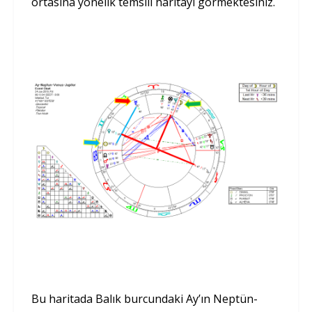
ortasına yönelik temsili haritayı görmektesiniz.
Bu haritada Balık burcundaki Ay’ın Neptün-