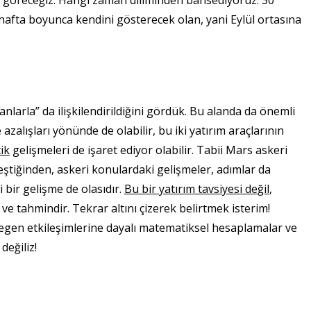
ikte göreceğiz. Hangi zaman diliminden bahsediyoruz: 30
 hafta boyunca kendini gösterecek olan, yani Eylül ortasına
nlarla” da ilişkilendirildiğini gördük. Bu alanda da önemli
e azalışları yönünde de olabilir, bu iki yatırım araçlarının
tik
gelişmeleri de işaret ediyor olabilir. Tabii Mars askeri
leştiğinden, askeri konulardaki gelişmeler, adımlar da
si bir gelişme de olasıdır.
Bu bir yatırım tavsiyesi değil
,
 ve tahmindir. Tekrar altını çizerek belirtmek isterim!
zegen etkileşimlerine dayalı matematiksel hesaplamalar ve
değiliz!