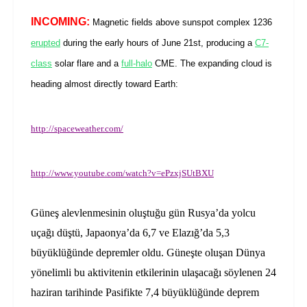
INCOMING:
Magnetic fields above sunspot complex 1236
erupted
during the early hours of June 21st, producing a
C7-
class
solar flare and a
full-halo
CME. The expanding cloud is
heading almost directly toward Earth:
http://spaceweather.com/
http://www.youtube.com/watch?v=ePzxjSUtBXU
Güneş alevlenmesinin oluştuğu gün Rusya’da yolcu
uçağı düştü, Japaonya’da 6,7 ve Elazığ’da 5,3
büyüklüğünde depremler oldu. Güneşte oluşan Dünya
yönelimli bu aktivitenin etkilerinin ulaşacağı söylenen 24
haziran tarihinde Pasifikte 7,4 büyüklüğünde deprem