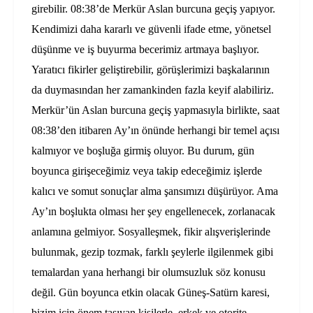
girebilir. 08:38’de Merkür Aslan burcuna geçiş yapıyor.
Kendimizi daha kararlı ve güvenli ifade etme, yönetsel
düşünme ve iş buyurma becerimiz artmaya başlıyor.
Yaratıcı fikirler geliştirebilir, görüşlerimizi başkalarının
da duymasından her zamankinden fazla keyif alabiliriz.
Merkür’ün Aslan burcuna geçiş yapmasıyla birlikte, saat
08:38’den itibaren Ay’ın önünde herhangi bir temel açısı
kalmıyor ve boşluğa girmiş oluyor. Bu durum, gün
boyunca girişeceğimiz veya takip edeceğimiz işlerde
kalıcı ve somut sonuçlar alma şansımızı düşürüyor. Ama
Ay’ın boşlukta olması her şey engellenecek, zorlanacak
anlamına gelmiyor. Sosyalleşmek, fikir alışverişlerinde
bulunmak, gezip tozmak, farklı şeylerle ilgilenmek gibi
temalardan yana herhangi bir olumsuzluk söz konusu
değil. Gün boyunca etkin olacak Güneş-Satürn karesi,
bizim için önem taşıyan kişilerle, erkek ve otorite