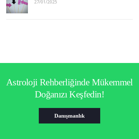
27/01/2025
Astroloji Rehberliğinde Mükemmel
Doğanızı Keşfedin!
Danışmanlık