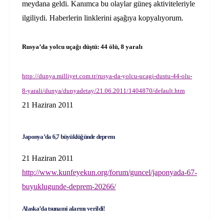
meydana geldi. Kanımca bu olaylar güneş aktiviteleriyle
ilgiliydi. Haberlerin linklerini aşağıya kopyalıyorum.
Rusya’da yolcu uçağı düştü: 44 ölü, 8 yaralı
http://dunya.milliyet.com.tr/rusya-da-yolcu-ucagi-dustu-44-olu-
8-yarali/dunya/dunyadetay/21.06.2011/1404870/default.htm
21 Haziran 2011
Japonya’da 6,7 büyüklüğünde deprem
21 Haziran 2011
http://www.kunfeyekun.org/forum/guncel/japonyada-67-
buyuklugunde-deprem-20266/
Alaska’da tsunami alarmı verildi!