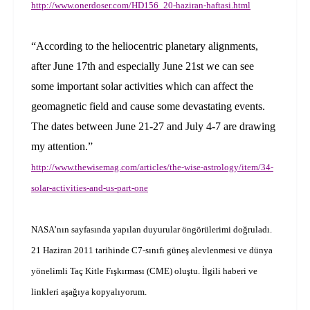
http://www.onerdoser.com/HD156_20-haziran-haftasi.html
“According to the heliocentric planetary alignments,
after June 17th and especially June 21st we can see
some important solar activities which can affect the
geomagnetic field and cause some devastating events.
The dates between June 21-27 and July 4-7 are drawing
my attention.”
http://www.thewisemag.com/articles/the-wise-astrology/item/34-
solar-activities-and-us-part-one
NASA’nın sayfasında yapılan duyurular öngörülerimi doğruladı.
21 Haziran 2011 tarihinde C7-sınıfı güneş alevlenmesi ve dünya
yönelimli Taç Kitle Fışkırması (CME) oluştu. İlgili haberi ve
linkleri aşağıya kopyalıyorum.