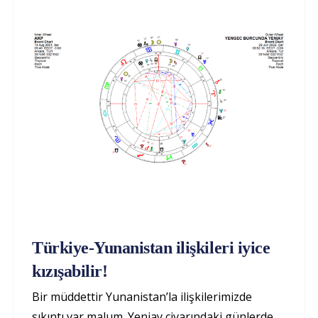
Türkiye-Yunanistan ilişkileri iyice
kızışabilir!
Bir müddettir Yunanistan’la ilişkilerimizde
sıkıntı var malum. Yeniay civarındaki günlerde