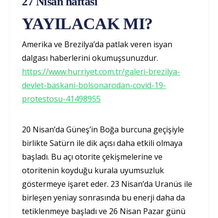
27 Nisan haftası
YAYILACAK MI?
Amerika ve Brezilya’da patlak veren isyan
dalgası haberlerini okumuşsunuzdur.
https://www.hurriyet.com.tr/galeri-brezilya-
devlet-baskani-bolsonarodan-covid-19-
protestosu-41498955
20 Nisan’da Güneş’in Boğa burcuna geçişiyle
birlikte Satürn ile dik açısı daha etkili olmaya
başladı. Bu açı otorite çekişmelerine ve
otoritenin koyduğu kurala uyumsuzluk
göstermeye işaret eder. 23 Nisan’da Uranüs ile
birleşen yeniay sonrasında bu enerji daha da
tetiklenmeye başladı ve 26 Nisan Pazar günü