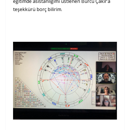
eğitimde asistanlığımı üstlenen Burcu Çakır’a
teşekkürü borç bilirim.