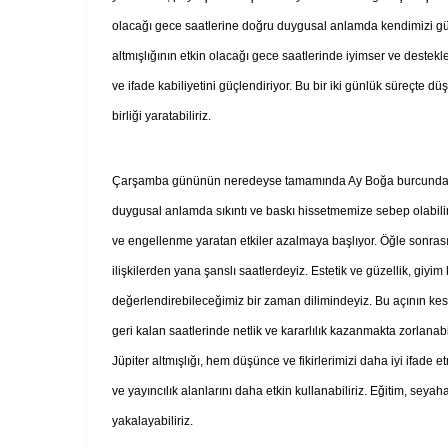
olacağı gece saatlerine doğru duygusal anlamda kendimizi güçl
altmışlığının etkin olacağı gece saatlerinde iyimser ve destekl
ve ifade kabiliyetini güçlendiriyor. Bu bir iki günlük süreçte düşü
birliği yaratabiliriz.
Çarşamba gününün neredeyse tamamında Ay Boğa burcunda deva
duygusal anlamda sıkıntı ve baskı hissetmemize sebep olabilir
ve engellenme yaratan etkiler azalmaya başlıyor. Öğle sonrasın
ilişkilerden yana şanslı saatlerdeyiz. Estetik ve güzellik, giyi
değerlendirebileceğimiz bir zaman dilimindeyiz. Bu açının ke
geri kalan saatlerinde netlik ve kararlılık kazanmakta zorlanab
Jüpiter altmışlığı, hem düşünce ve fikirlerimizi daha iyi ifad
ve yayıncılık alanlarını daha etkin kullanabiliriz. Eğitim, seyahat
yakalayabiliriz.