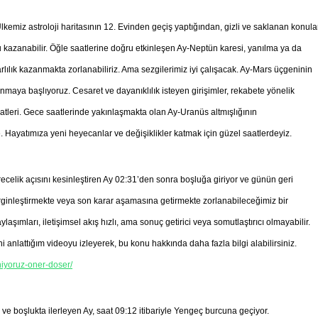
emiz astroloji haritasının 12. Evinden geçiş yaptığından, gizli ve saklanan konular
urgu kazanabilir. Öğle saatlerine doğru etkinleşen Ay-Neptün karesi, yanılma ya da
arlılık kazanmakta zorlanabiliriz. Ama sezgilerimiz iyi çalışacak. Ay-Mars üçgeninin
zanmaya başlıyoruz. Cesaret ve dayanıklılık isteyen girişimler, rekabete yönelik
u saatleri. Gece saatlerinde yakınlaşmakta olan Ay-Uranüs altmışlığının
ice. Hayatımıza yeni heyecanlar ve değişiklikler katmak için güzel saatlerdeyiz.
elik açısını kesinleştiren Ay 02:31’den sonra boşluğa giriyor ve günün geri
irginleştirmekte veya son karar aşamasına getirmekte zorlanabileceğimiz bir
laşımları, iletişimsel akış hızlı, ama sonuç getirici veya somutlaştırıcı olmayabilir.
 anlattığım videoyu izleyerek, bu konu hakkında daha fazla bilgi alabilirsiniz.
niyoruz-oner-doser/
 boşlukta ilerleyen Ay, saat 09:12 itibariyle Yengeç burcuna geçiyor.