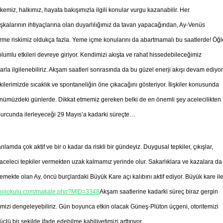
miz, halkımız, hayata bakışımızla ilgili konular vurgu kazanabilir. Her
kalarının ihtiyaçlarına olan duyarlılığımız da tavan yapacağından, Ay-Venüs
erme riskimiz oldukça fazla. Yeme içme konularını da abartmamalı bu saatlerde! Öğl
umlu etkileri devreye giriyor. Kendimizi akışta ve rahat hissedebileceğimiz
larla ilgilenebiliriz. Akşam saatleri sonrasında da bu güzel enerji akışı devam ediyor
lerimizde sıcaklık ve spontaneliğin öne çıkacağını gösteriyor. İlişkiler konusunda
önümüzdeki günlerde. Dikkat etmemiz gereken belki de en önemli şey acelecilikten
urcunda ilerleyeceği 29 Mayıs’a kadarki süreçte…
mda çok aktif ve bir o kadar da riskli bir gündeyiz. Duygusal tepkiler, çıkışlar,
 aceleci tepkiler vermekten uzak kalmamız yerinde olur. Sakarlıklara ve kazalara da
lemekte olan Ay, öncü burçlardaki Büyük Kare açı kalıbını aktif ediyor. Büyük kare il
rolojiokulu.com/makale.php?MID=3348
Akşam saatlerine kadarki süreç biraz gergin
izi dengeleyebiliriz. Gün boyunca etkin olacak Güneş-Plüton üçgeni, otoritemizi
ü bir şekilde ifade edebilme kabiliyetimizi arttırıyor.