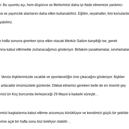
. Bu uyumlu açı, hem düşünce ve fikirlerimizi daha iyi ifade etmemize yardımcı
ve yayıncılık alanlarını daha etkin kullanabiliriz. Eğitim, seyahatler, ilmi konularda
yabiliriz.
e hafta sonuna girerken iyice etkin olacak Merkür-Satürn karşıtlığı ise, gerek
rına kabul ettirmekte zorlanacağımızı gösteriyor. Birtakım yasaklamalar, sınırlamala
üs ilişkilerimizde sıcaklık ve spontaneliğin öne çıkacağını gösteriyor. İlişkiler
artacaktır önümüzdeki günlerde. Dikkat etmemiz gereken belki de en önemli şey
Venüs’ün Koç burcunda ilerleyeceği 29 Mayıs’a kadarki süreçte…
mizi başkalarına kabul ettirme arzumuzu körüklüyor ve kendimizi güçlü bir şekilde
erine açık bir hafta sonu bizi bekliyor olabilir…