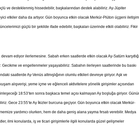
ü ve desteklenmiş hissedebilir, başkalarından destek alabiliriz. Ay-Jüpiter
eyici etkiler daha da artıyor. Gün boyunca etkin olacak Merkür-Plüton üçgeni iletişim
ncelerimizi güçlü bir şekilde ifade edebilir, başkaları üzerinde etkili olabiliriz. Fikir
m ediyor ilerlemesine. Sabah erken saatlerde etkin olacak Ay-Satürn karşıtlığı
. Gecikme ve engellenmeler yaşayabiliriz. Sabahın ilerleyen saatlerinde bu baskı
daki saatlerde Ay-Venüs altmışlığının olumlu etkileri devreye giriyor. Aşk ve
m kuşam alışverişi, yeme içme ve eğlenceli aktivitelere yönelik girişimler açısından
sinleşeceği 18:53’ten sonra başkaca temel açısı kalmayan Ay boşluğa giriyor. Günü
iliriz. Gece 23:55’te Ay İkizler burcuna geçiyor. Gün boyunca etkin olacak Merkür-
e etmemize yardımcı olurken, hem de daha geniş alana yayma fırsatı verebilir. Medya
ler, ilmi konularda, iş ve ticari girişimlerle ilgili konularda güzel gelişmeler