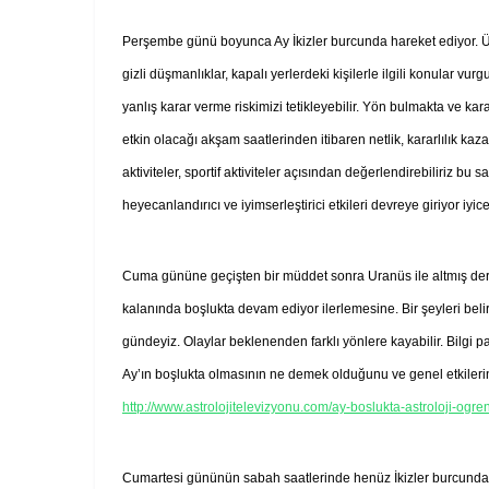
Perşembe günü boyunca Ay İkizler burcunda hareket ediyor. Ülk
gizli düşmanlıklar, kapalı yerlerdeki kişilerle ilgili konular v
yanlış karar verme riskimizi tetikleyebilir. Yön bulmakta ve kar
etkin olacağı akşam saatlerinden itibaren netlik, kararlılık ka
aktiviteler, sportif aktiviteler açısından değerlendirebiliriz b
heyecanlandırıcı ve iyimserleştirici etkileri devreye giriyor iy
Cuma gününe geçişten bir müddet sonra Uranüs ile altmış derec
kalanında boşlukta devam ediyor ilerlemesine. Bir şeyleri bel
gündeyiz. Olaylar beklenenden farklı yönlere kayabilir. Bilgi pay
Ay’ın boşlukta olmasının ne demek olduğunu ve genel etkilerini
http://www.astrolojitelevizyonu.com/ay-boslukta-astroloji-ogre
Cumartesi gününün sabah saatlerinde henüz İkizler burcunda ve