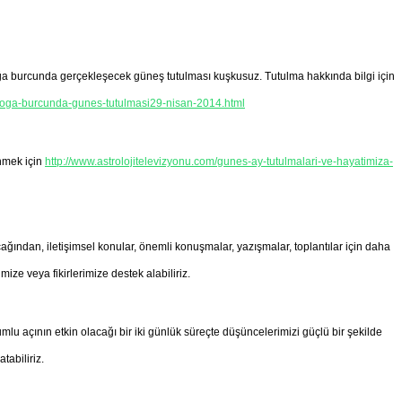
ğa burcunda gerçekleşecek güneş tutulması kuşkusuz. Tutulma hakkında bilgi için
oga-burcunda-gunes-tutulmasi29-nisan-2014.html
inmek için
http://www.astrolojitelevizyonu.com/gunes-ay-tutulmalari-ve-hayatimiza-
ağından, iletişimsel konular, önemli konuşmalar, yazışmalar, toplantılar için daha
mize veya fikirlerimize destek alabiliriz.
u açının etkin olacağı bir iki günlük süreçte düşüncelerimizi güçlü bir şekilde
atabiliriz.