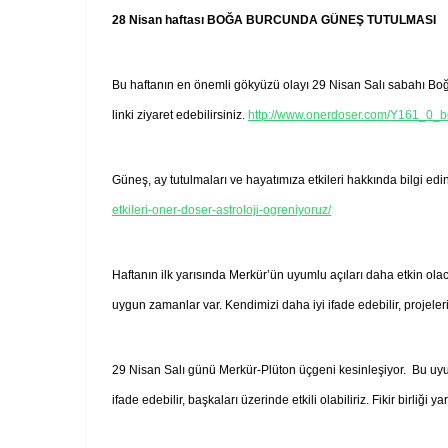
28 Nisan haftası BOĞA BURCUNDA GÜNEŞ TUTULMASI
Bu haftanın en önemli gökyüzü olayı 29 Nisan Salı sabahı Bo
linki ziyaret edebilirsiniz.
http://www.onerdoser.com/Y161_0_b
Güneş, ay tutulmaları ve hayatımıza etkileri hakkında bilgi ed
etkileri-oner-doser-astroloji-ogreniyoruz/
Haftanın ilk yarısında Merkür’ün uyumlu açıları daha etkin olac
uygun zamanlar var. Kendimizi daha iyi ifade edebilir, projeleri
29 Nisan Salı günü Merkür-Plüton üçgeni kesinleşiyor. Bu uyuml
ifade edebilir, başkaları üzerinde etkili olabiliriz. Fikir birliği yar