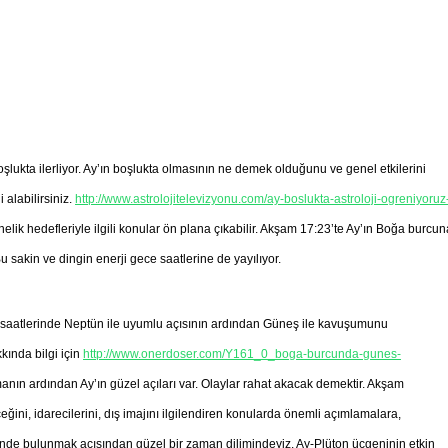
ukta ilerliyor. Ay’ın boşlukta olmasının ne demek olduğunu ve genel etkilerini
 alabilirsiniz.
http://www.astrolojitelevizyonu.com/ay-boslukta-astroloji-ogreniyoruz
lik hedefleriyle ilgili konular ön plana çıkabilir. Akşam 17:23’te Ay’ın Boğa burcun
 sakin ve dingin enerji gece saatlerine de yayılıyor.
 saatlerinde Neptün ile uyumlu açısının ardından Güneş ile kavuşumunu
kında bilgi için
http://www.onerdoser.com/Y161_0_boga-burcunda-gunes-
ulmanın ardından Ay’ın güzel açıları var. Olaylar rahat akacak demektir. Akşam
ini, idarecilerini, dış imajını ilgilendiren konularda önemli açımlamalara,
lerinde bulunmak açısından güzel bir zaman dilimindeyiz. Ay-Plüton üçgeninin etkin