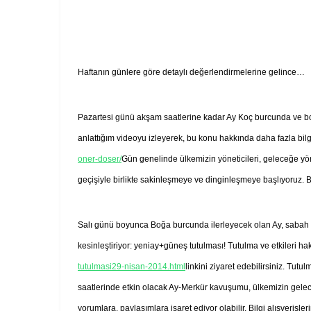
Haftanın günlere göre detaylı değerlendirmelerine gelince…
Pazartesi günü akşam saatlerine kadar Ay Koç burcunda ve boşl
anlattığım videoyu izleyerek, bu konu hakkında daha fazla bilgi
oner-doser/
Gün genelinde ülkemizin yöneticileri, geleceğe yöne
geçişiyle birlikte sakinleşmeye ve dinginleşmeye başlıyoruz. Bu
Salı günü boyunca Boğa burcunda ilerleyecek olan Ay, sabah
kesinleştiriyor: yeniay+güneş tutulması! Tutulma ve etkileri hak
tutulmasi29-nisan-2014.html
linkini ziyaret edebilirsiniz. Tut
saatlerinde etkin olacak Ay-Merkür kavuşumu, ülkemizin geleceğ
yorumlara, paylaşımlara işaret ediyor olabilir. Bilgi alışveriş