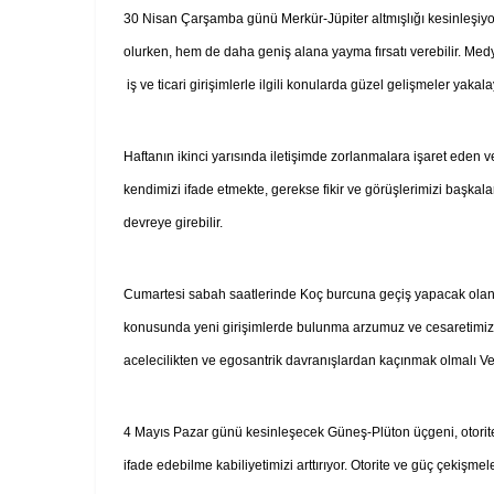
30 Nisan Çarşamba günü Merkür-Jüpiter altmışlığı kesinleşiyor
olurken, hem de daha geniş alana yayma fırsatı verebilir. Medya 
iş ve ticari girişimlerle ilgili konularda güzel gelişmeler yakala
Haftanın ikinci yarısında iletişimde zorlanmalara işaret eden v
kendimizi ifade etmekte, gerekse fikir ve görüşlerimizi başkala
devreye girebilir.
Cumartesi sabah saatlerinde Koç burcuna geçiş yapacak olan Ven
konusunda yeni girişimlerde bulunma arzumuz ve cesaretimiz 
acelecilikten ve egosantrik davranışlardan kaçınmak olmalı 
4 Mayıs Pazar günü kesinleşecek Güneş-Plüton üçgeni, otorite
ifade edebilme kabiliyetimizi arttırıyor. Otorite ve güç çekişmel