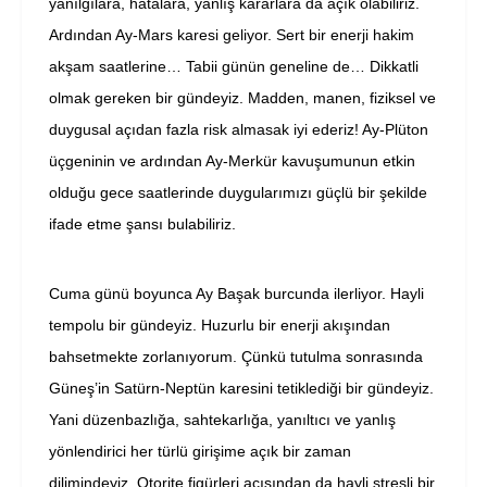
yanılgılara, hatalara, yanlış kararlara da açık olabiliriz.
Ardından Ay-Mars karesi geliyor. Sert bir enerji hakim
akşam saatlerine… Tabii günün geneline de… Dikkatli
olmak gereken bir gündeyiz. Madden, manen, fiziksel ve
duygusal açıdan fazla risk almasak iyi ederiz! Ay-Plüton
üçgeninin ve ardından Ay-Merkür kavuşumunun etkin
olduğu gece saatlerinde duygularımızı güçlü bir şekilde
ifade etme şansı bulabiliriz.
Cuma günü boyunca Ay Başak burcunda ilerliyor. Hayli
tempolu bir gündeyiz. Huzurlu bir enerji akışından
bahsetmekte zorlanıyorum. Çünkü tutulma sonrasında
Güneş’in Satürn-Neptün karesini tetiklediği bir gündeyiz.
Yani düzenbazlığa, sahtekarlığa, yanıltıcı ve yanlış
yönlendirici her türlü girişime açık bir zaman
dilimindeyiz. Otorite figürleri açısından da hayli stresli bir