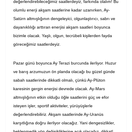
değerlendirebileceğimiz saatlerdeyiz, farkında olalım! Bu
olumlu enerji akşam saatlerine kadar uzanırken, Ay-
Satürn altmışlığının dengeleyici, olgunlaştırıcı, sabrı ve
dayanıklılığı arttıran enerjisi akşam saatleri boyunca
bizimle olacak. Yaşlı, olgun, tecrübeli kişilerden fayda
göreceğimiz saatlerdeyiz.
Pazar günü boyunca Ay Terazi burcunda ilerliyor. Huzur
ve barış arzumuzun ön planda olacağı bu güzel günde
sabah saatlerinde dikkatli olmalı, çünkü Ay-Plüton
karesinin gergin enerjisi devrede olacak. Ay-Mars
altmışlığının etkin olduğu öğle saatlerini güç ve efor
isteyen işler, sportif aktiviteler, yürüyüşlerle
değerlendirebiliriz. Akşam saatlerinde Ay-Uranüs
karşıtlığına doğru ilerliyor olacağız. Yani dengesizlikler,
beklenmedik yön değişikliklerine açık olacağız, dikkat!