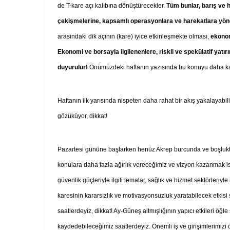
de T-kare açı kalıbına dönüştürecekler.
Tüm bunlar, barış ve 
çekişmelerine, kapsamlı operasyonlara ve harekatlara yöne
arasındaki dik açının (kare) iyice etkinleşmekte olması,
ekonom
Ekonomi ve borsayla ilgilenenlere, riskli ve spekülatif ya
duyurulur!
Önümüzdeki haftanın yazısında bu konuyu daha k
Haftanın ilk yarısında nispeten daha rahat bir akış yakalayabili
gözüküyor, dikkat!
Pazartesi gününe başlarken henüz Akrep burcunda ve boşlukta
konulara daha fazla ağırlık vereceğimiz ve vizyon kazanmak i
güvenlik güçleriyle ilgili temalar, sağlık ve hizmet sektörleriyle
karesinin kararsızlık ve motivasyonsuzluk yaratabilecek etkisi 
saatlerdeyiz, dikkat! Ay-Güneş altmışlığının yapıcı etkileri öğle
kaydedebileceğimiz saatlerdeyiz. Önemli iş ve girişimlerimizi