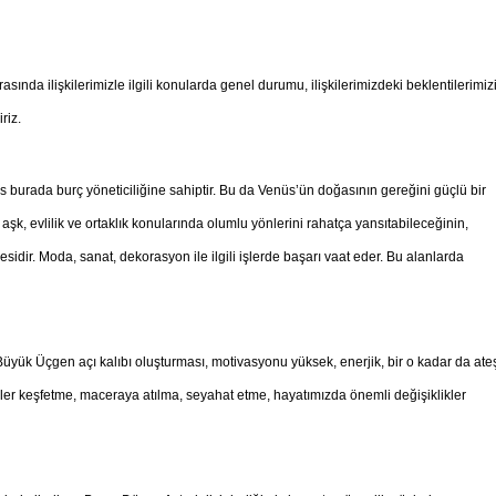
ında ilişkilerimizle ilgili konularda genel durumu, ilişkilerimizdeki beklentilerimizi
riz.
s burada burç yöneticiliğine sahiptir. Bu da Venüs’ün doğasının gereğini güçlü bir
, aşk, evlilik ve ortaklık konularında olumlu yönlerini rahatça yansıtabileceğinin,
gesidir. Moda, sanat, dekorasyon ile ilgili işlerde başarı vaat eder. Bu alanlarda
yük Üçgen açı kalıbı oluşturması, motivasyonu yüksek, enerjik, bir o kadar da ate
rler keşfetme, maceraya atılma, seyahat etme, hayatımızda önemli değişiklikler