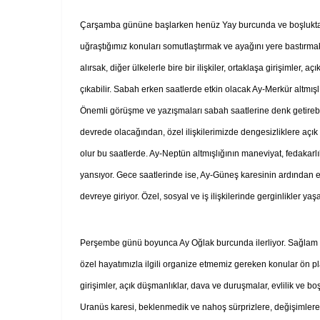
Çarşamba gününe başlarken henüz Yay burcunda ve boşlukta il
uğraştığımız konuları somutlaştırmak ve ayağını yere bastırm
alırsak, diğer ülkelerle bire bir ilişkiler, ortaklaşa girişimler,
çıkabilir. Sabah erken saatlerde etkin olacak Ay-Merkür altmışlığ
Önemli görüşme ve yazışmaları sabah saatlerine denk getirebil
devrede olacağından, özel ilişkilerimizde dengesizliklere açık
olur bu saatlerde. Ay-Neptün altmışlığının maneviyat, fedakarlı
yansıyor. Gece saatlerinde ise, Ay-Güneş karesinin ardından e
devreye giriyor. Özel, sosyal ve iş ilişkilerinde gerginlikler y
Perşembe günü boyunca Ay Oğlak burcunda ilerliyor. Sağlam ve
özel hayatımızla ilgili organize etmemiz gereken konular ön plana
girişimler, açık düşmanlıklar, dava ve duruşmalar, evlilik ve b
Uranüs karesi, beklenmedik ve nahoş sürprizlere, değişimler