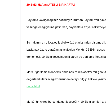
29 Eylül Haftası ATEŞLİ BİR HAFTA!
Bayrama kavuşacağımız haftadayız. Kurban Bayramı’mız şimdid
ve bir geleneği yerine getirirken, hayvanlara eziyet çektirmeye
Bu haftanın en dikkat edilesi gökyüzü olaylarından bir tanes
başlamak üzere durağanlaşacak olan Merkür, 25 Ekim geces
gerilemesi, 10 Ekim gecesinden itibaren bu gerileme Terazi
Merkür gerilemesi dönemlerinde nelere dikkat etmemiz gerektiği
değerlendirilebileceği konusunda detaylı bilgiyi linkteki yazımd
panic.html
Merkür’ün Akrep burcunda gerileyeceği 4-10 Ekim tarihleri arası