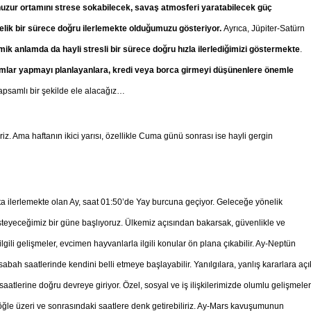
huzur ortamını strese sokabilecek, savaş atmosferi yaratabilecek güç
lik bir sürece doğru ilerlemekte olduğumuzu gösteriyor.
Ayrıca, Jüpiter-Satürn
ik anlamda da hayli stresli bir sürece doğru hızla ilerlediğimizi göstermekte
.
tırımlar yapmayı planlayanlara, kredi veya borca girmeyi düşünenlere önemle
apsamlı bir şekilde ele alacağız…
riz. Ama haftanın ikici yarısı, özellikle Cuma günü sonrası ise hayli gergin
 ilerlemekte olan Ay, saat 01:50’de Yay burcuna geçiyor. Geleceğe yönelik
steyeceğimiz bir güne başlıyoruz. Ülkemiz açısından bakarsak, güvenlikle ve
 ilgili gelişmeler, evcimen hayvanlarla ilgili konular ön plana çıkabilir. Ay-Neptün
sabah saatlerinde kendini belli etmeye başlayabilir. Yanılgılara, yanlış kararlara açı
 saatlerine doğru devreye giriyor. Özel, sosyal ve iş ilişkilerimizde olumlu gelişmeler
 öğle üzeri ve sonrasındaki saatlere denk getirebiliriz. Ay-Mars kavuşumunun