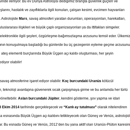
inde ilerliyor. Bu ev Dünya Astrolojisi dediğimiz branşta güvenlik güçleri ve
şlarını, hastalık ve zayıflıklarla ilgili konuları, çalışan kesimi, evcimen hayvanları
 Astrolojide
Mars
, savaş atmosferi yaratan durumları, operasyonları, harekatları,
 uluslararası ilişkileri ve büyük çaplı organizasyonları ya da ittifakları simgeler.
ik ev elektronikle ilgili şeyleri, özgürleşme-bağımsızlaşma arzusunu temsil eder. Ülkemi
arının konuşulmaya başladığı bu günlerde bu üç gezegenin eyleme geçme arzusunu
teş elementi burçlarında Büyük Üçgen açı kalıbı oluşturması, her şeyin
diyor olabilir!
 savaş atmosferine işaret ediyor olabilir.
Koç burcundaki Uranüs
kötücül
 teknoloji avantajına güvenerek sıcak çarpışmaya girme ve bu anlamda her türlü
öneltebilir.
Aslan burcundaki Jüpiter
, kendini gösterme, şov yapma ve idari
8 Ekim 2014
tarihinde gerçekleşecek ve
“Kanlı ay tutulması”
olarak nitelendiren
lma esnasında Büyük Üçgen açı kalıbını tetikleyecek olan Güneş ve Venüs, astroloji
klar. Bu esnada Güneş ve Venüs, 2012’den bu yana aktif olan Uranüs-Plüton karesin