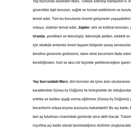
Yay burcunda seyreden Mars, Türkiye astroloji haritasının 6. ev
güvenlikle ilgili konuları, sağlık ve hizmet sektörlerini ve kurulu
temsil eder. Tüm bu konularda önemli gelişmeler yaşayabiliriz.
orduyu, silahları temsil eder.
Jüpiter
, dini ve kültürel konuları,
Uranüs
, yenilikleri ve teknolojiyi, teknolojik aletleri, elektr
için stratejik anlamda önem taşıyan bölgede savaş senaryol
kendine güvenme güdüsünü, idare etme becerisini ifade eden a
kendiliğinden, hızlı ve akıcı bir biçimde şekilleneceğine işaret e
Yay burcundaki Mars
, dini konuları da içine alan uluslararası
karakterdeki Güney Ay Düğümü ile birleşmekte de olduğundan,
entrika ve belden aşağı vurma eğilimine (Güney Ay Düğümü) y
becerilerini ortaya koyma arzusunu kabartabilir! Bu açı kalıbı,
tam ay tutulması civarındaki günlerde iyice aktif olacak. Tutu
Uçurtma açı kalıbı olarak tanımladığımız dizilimin oluşturaca