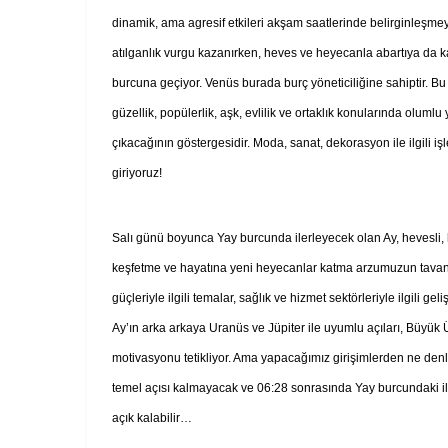
dinamik, ama agresif etkileri akşam saatlerinde belirginleşmeye 
atılganlık vurgu kazanırken, heves ve heyecanla abartıya da ka
burcuna geçiyor. Venüs burada burç yöneticiliğine sahiptir. Bu
güzellik, popülerlik, aşk, evlilik ve ortaklık konularında olumlu
çıkacağının göstergesidir. Moda, sanat, dekorasyon ile ilgili i
giriyoruz!
Salı günü boyunca Yay burcunda ilerleyecek olan Ay, hevesli, 
keşfetme ve hayatına yeni heyecanlar katma arzumuzun tavan 
güçleriyle ilgili temalar, sağlık ve hizmet sektörleriyle ilgili 
Ay’ın arka arkaya Uranüs ve Jüpiter ile uyumlu açıları, Büyük
motivasyonu tetikliyor. Ama yapacağımız girişimlerden ne den
temel açısı kalmayacak ve 06:28 sonrasında Yay burcundaki il
açık kalabilir…