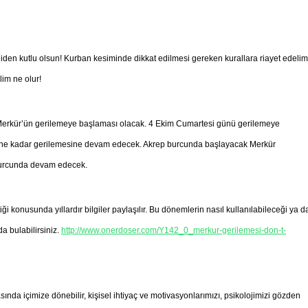
en kutlu olsun! Kurban kesiminde dikkat edilmesi gereken kurallara riayet edelim
lim ne olur!
i Merkür’ün gerilemeye başlaması olacak. 4 Ekim Cumartesi günü gerilemeye
ine kadar gerilemesine devam edecek. Akrep burcunda başlayacak Merkür
 burcunda devam edecek.
 konusunda yıllardır bilgiler paylaşılır. Bu dönemlerin nasıl kullanılabileceği ya d
a bulabilirsiniz.
http://www.onerdoser.com/Y142_0_merkur-gerilemesi-don-t-
nda içimize dönebilir, kişisel ihtiyaç ve motivasyonlarımızı, psikolojimizi gözden