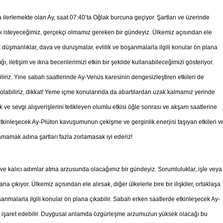
erlemekte olan Ay, saat 07:40’ta Oğlak burcuna geçiyor. Şartları ve üzerinde
ak isteyeceğimiz, gerçekçi olmamız gereken bir gündeyiz. Ülkemiz açısından ele
 açık düşmanlıklar, dava ve duruşmalar, evlilik ve boşanmalarla ilgili konular ön plana
ı, iletişim ve ikna becerilerimizi etkin bir şekilde kullanabileceğimizi gösteriyor.
iriz. Yine sabah saatlerinde Ay-Venüs karesinin dengesizleştiren etkileri de
 olabiliriz, dikkat! Yeme içme konularında da abartılardan uzak kalmamız yerinde
k ve sevgi alışverişlerini tetikleyen olumlu etkisi öğle sonrası ve akşam saatlerine
tkinleşecek Ay-Plüton kavuşumunun çekişme ve gerginlik enerjisi taşıyan etkileri v
aşamamak adına şartları fazla zorlamasak iyi ederiz!
 kalıcı adımlar atma arzusunda olacağımız bir gündeyiz. Sorumluluklar, işle veya
 çıkıyor. Ülkemiz açısından ele alırsak, diğer ülkelerle bire bir ilişkiler, ortaklaşa
oşanmalarla ilgili konular ön plana çıkabilir. Sabah erken saatlerde etkinleşecek Ay-
e işaret edebilir. Duygusal anlamda özgürleşme arzumuzun yüksek olacağı bu