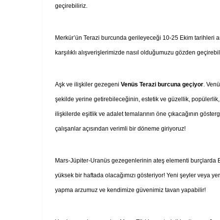
geçirebiliriz.
Merkür’ün Terazi burcunda gerileyeceği 10-25 Ekim tarihleri aras
karşılıklı alışverişlerimizde nasıl olduğumuzu gözden geçirebili
Aşk ve ilişkiler gezegeni
Venüs Terazi burcuna geçiyor
. Venü
şekilde yerine getirebileceğinin, estetik ve güzellik, popülerlik
ilişkilerde eşitlik ve adalet temalarının öne çıkacağının göster
çalışanlar açısından verimli bir döneme giriyoruz!
Mars-Jüpiter-Uranüs gezegenlerinin ateş elementi burçlarda Bü
yüksek bir haftada olacağımızı gösteriyor! Yeni şeyler veya ye
yapma arzumuz ve kendimize güvenimiz tavan yapabilir!