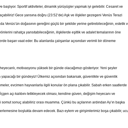
başlıyor. Sportif aktiviteler, dinamik yürüyüşler yapmak iyi gelebilir. Cesaret ve
çabiliriz! Gece yarısına doğru (23:52’de) Aşk ve ilişkiler gezegeni Venüs Terazi
 da Venüs’ün doğasının gereğini güçlü bir şekilde yerine getirebileceğinin, estetik 
 yönlerini rahatça yansıtabileceğinin, ilişkilerde eşitlik ve adalet temalarının öne
şlerde başarı vaat eder. Bu alanlarda çalışanlar açısından verimli bir döneme
heyecanlı, motivasyonu yüksek bir günde olacağımızı gösteriyor. Yeni şeyler
yapacağı bir gündeyiz! Ülkemiz açısından bakarsak, güvenlikle ve güvenlik
gelişmeler, evcimen hayvanlarla ilgili konular ön plana çıkabilir. Sabah erken saatlerde
 Üçgen açı kalıbını tetikleyecek olması, kendine güven, değişim heyecanı ve
li somut sonuç alabiliriz orası muamma. Çünkü bu açılarının ardından Ay’ın başka
erlemesine boşlukta devam edecek. Bazı eylem ve girişimlerimiz boşa çıkabilir, uc