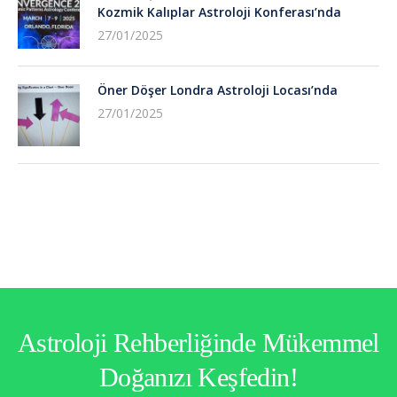
Kozmik Kalıplar Astroloji Konferası’nda
27/01/2025
Öner Döşer Londra Astroloji Locası’nda
27/01/2025
Astroloji Rehberliğinde Mükemmel
Doğanızı Keşfedin!