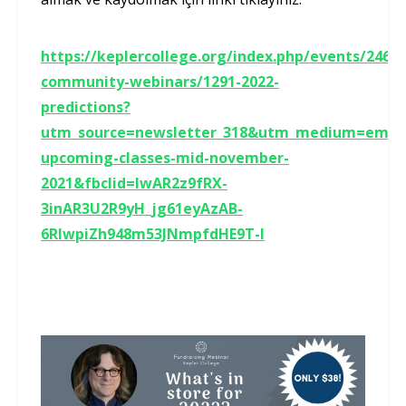
https://keplercollege.org/index.php/events/246-
community-webinars/1291-2022-
predictions?
utm_source=newsletter_318&utm_medium=emai
upcoming-classes-mid-november-
2021&fbclid=IwAR2z9fRX-
3inAR3U2R9yH_jg61eyAzAB-
6RlwpiZh948m53JNmpfdHE9T-I