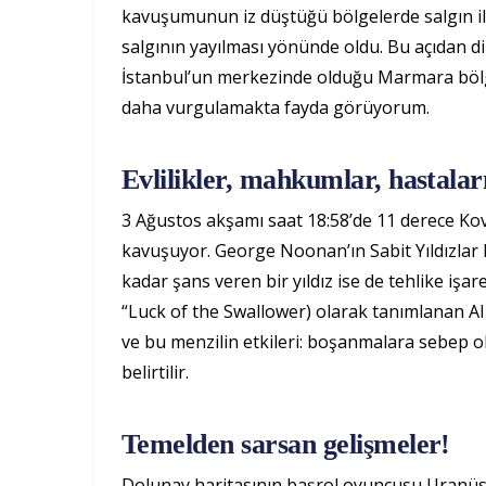
kavuşumunun iz düştüğü bölgelerde salgın ile
salgının yayılması yönünde oldu. Bu açıdan d
İstanbul’un merkezinde olduğu Marmara bölges
daha vurgulamakta fayda görüyorum.
Evlilikler, mahkumlar, hastaların
3 Ağustos akşamı saat 18:58’de 11 derece Kov
kavuşuyor. George Noonan’ın Sabit Yıldızlar k
kadar şans veren bir yıldız ise de tehlike işar
“Luck of the Swallower) olarak tanımlanan Al Ba
ve bu menzilin etkileri: boşanmalara sebep o
belirtilir.
Temelden sarsan gelişmeler!
Dolunay haritasının başrol oyuncusu Uranüs h