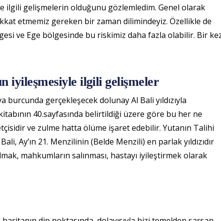
 ilgili gelişmelerin olduğunu gözlemledim. Genel olarak
ikkat etmemiz gereken bir zaman dilimindeyiz. Özellikle de
i ve Ege bölgesinde bu riskimiz daha fazla olabilir. Bir ke
 iyileşmesiyle ilgili gelişmeler
a burcunda gerçekleşecek dolunay Al Bali yıldızıyla
itabının 40.sayfasında belirtildiği üzere göre bu her ne
etçisidir ve zulme hatta ölüme işaret edebilir. Yutanın Talihi
li, Ay’ın 21. Menzilinin (Belde Menzili) en parlak yıldızıdır
lmak, mahkumların salınması, hastayı iyileştirmek olarak
aritanın dip noktasında, dolayısıyla bizi temelden sarsan