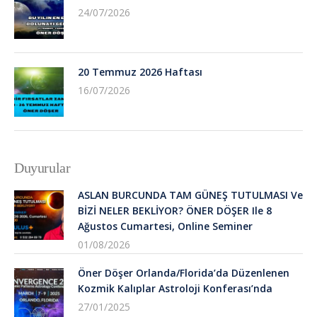
24/07/2026
20 Temmuz 2026 Haftası
16/07/2026
Duyurular
ASLAN BURCUNDA TAM GÜNEŞ TUTULMASI Ve
BİZİ NELER BEKLİYOR? ÖNER DÖŞER Ile 8
Ağustos Cumartesi, Online Seminer
01/08/2026
Öner Döşer Orlanda/Florida’da Düzenlenen
Kozmik Kalıplar Astroloji Konferası’nda
27/01/2025