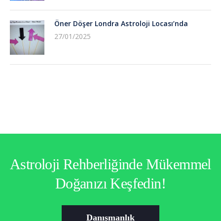
Öner Döşer Londra Astroloji Locası’nda
27/01/2025
Astroloji Rehberliğinde Mükemmel
Doğanızı Keşfedin!
Danışmanlık