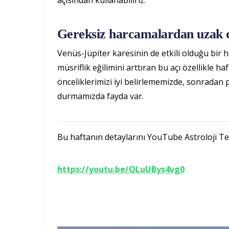
Gereksiz harcamalardan uzak 
Venüs-Jüpiter karesinin de etkili olduğu bir
müsriflik eğilimini arttıran bu açı özellikle ha
önceliklerimizi iyi belirlememizde, sonradan
durmamızda fayda var.
Bu haftanın detaylarını YouTube Astroloji Tele
https://youtu.be/QLuUBys4vg0