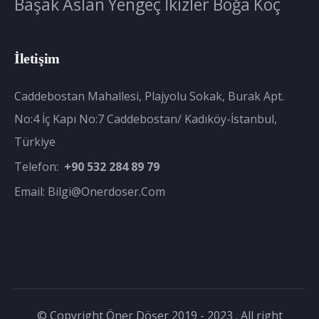
Başak
Aslan
Yengeç
İkizler
Boğa
Koç
İletişim
Caddebostan Mahallesi, Plajyolu Sokak, Burak Apt.
No:4 İç Kapı No:7 Caddebostan/ Kadıköy-İstanbul,
Türkiye
Telefon:
+90 532 284 89 79
Email:
Bilgi@onerdoser.com
© Copyright Öner Döşer 2019 - 2023 . All right