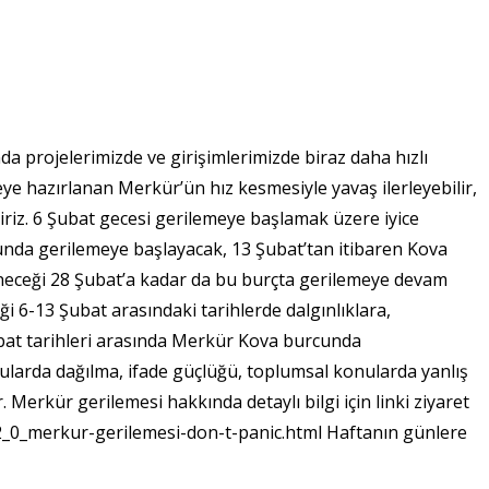
da projelerimizde ve girişimlerimizde biraz daha hızlı
eye hazırlanan Merkür’ün hız kesmesiyle yavaş ilerleyebilir,
liriz. 6 Şubat gecesi gerilemeye başlamak üzere iyice
nda gerilemeye başlayacak, 13 Şubat’tan itibaren Kova
neceği 28 Şubat’a kadar da bu burçta gerilemeye devam
 6-13 Şubat arasındaki tarihlerde dalgınlıklara,
Şubat tarihleri arasında Merkür Kova burcunda
nularda dağılma, ifade güçlüğü, toplumsal konularda yanlış
. Merkür gerilemesi hakkında detaylı bilgi için linki ziyaret
2_0_merkur-gerilemesi-don-t-panic.html Haftanın günlere