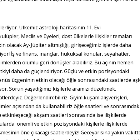
iyor. Ülkemiz astroloji haritasının 11. Evi
lüpler, Meclis ve üyeleri, dost ülkelerle ilişkiler temaları
n olacak Ay-Jüpiter altmışlığı, girişeceğimiz işlerde daha
yor! İş ve finans, inançlar, hukuksal konular, seyahatler,
işimlerden olumlu geri dönüşler alabiliriz. Bu açının hemen
tkiyi daha da güçlendiriyor. Güçlü ve etkin pozisyondaki
Venüs üçgeninin etkin olacağı öğle sonrasındaki saatlerde aş
riyor. Sorun yaşadığımız kişilerle aramızı düzeltmek,
lerdeyiz. Değerlendirebiliriz. Giyim kuşam alışverişleri,
işimler açısından da kullanabiliriz öğle saatleri ve sonrasındak
) etkinleşeceği akşam saatleri sonrasında ise ilişkilerde
ularda, önemli ve etkin pozisyondaki kişilerle ilişkilerde
şmesinin öne çıkacağı saatlerdeyiz! Geceyarısına yakın vakitt