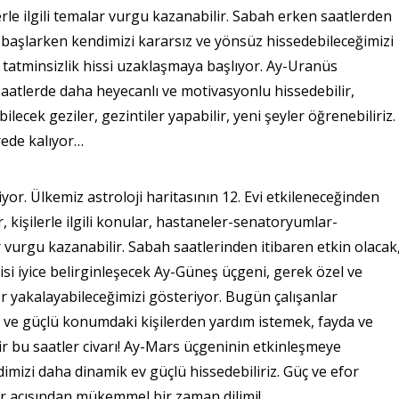
le ilgili temalar vurgu kazanabilir. Sabah erken saatlerden
e başlarken kendimizi kararsız ve yönsüz hissedebileceğimizi
 tatminsizlik hissi uzaklaşmaya başlıyor. Ay-Uranüs
 saatlerde daha heyecanlı ve motivasyonlu hissedebilir,
bilecek geziler, gezintiler yapabilir, yeni şeyler öğrenebiliriz.
rede kalıyor…
yor. Ülkemiz astroloji haritasının 12. Evi etkileneceğinden
r, kişilerle ilgili konular, hastaneler-senatoryumlar-
ar vurgu kazanabilir. Sabah saatlerinden itibaren etkin olacak
isi iyice belirginleşecek Ay-Güneş üçgeni, gerek özel ve
er yakalayabileceğimizi gösteriyor. Bugün çalışanlar
tkin ve güçlü konumdaki kişilerden yardım istemek, fayda ve
ir bu saatler civarı! Ay-Mars üçgeninin etkinleşmeye
mizi daha dinamik ev güçlü hissedebiliriz. Güç ve efor
eler açısından mükemmel bir zaman dilimi!