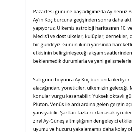
Pazartesi gününe başladığımızda Ay henüz Bal
Ay’ın Koç burcuna geçişinden sonra daha aktif
yapıyoruz. Ülkemiz astroloji haritasının 10. ve
Meclis’i ve dost ülkeler, kulüpler, dernekler,
bir gündeyiz. Günün ikinci yarısında hareket
etkisinin belirginleşeceği akşam saatlerinden 
beklenmedik durumlarla ve yeni gelişmelerle k
Salı günü boyunca Ay Koç burcunda ilerliyor. Ü
alacağından, yöneticiler, ülkemizin geleceği, Me
konular vurgu kazanabilir. Yüksek oktavlı gün
Plüton, Venüs ile ardı ardına gelen gergin aç
yansıyabilir. Şartları fazla zorlamasak iyi eder
zira! Ay-Güneş altmışlığının dengeleyici etkil
uyumu ve huzuru yakalamamız daha kolay olacak