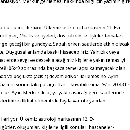
laşıyor. Merkür gerilemesi hakkında bilgi için yazımın giri
cunda ilerliyor. Ülkemiz astroloji haritasının 11. Evi
lüpler, Meclis ve üyeleri, dost ülkelerle ilişkiler temaları
r gelişeceği bir gündeyiz. Sabah erken saatlerde etkin olacak
te. Duygusal anlamda baskı hissedebiliriz. Yalnızlık veya
tlerde sevgi ve destek alacağımız kişilerle yakın temas iyi
eşeceği 06:49 sonrasında başkaca temel açısı kalmayacak olan
ve boşlukta (açısız) devam ediyor ilerlemesine. Ay’ın
yi yazımın sonundaki paragraftan okuyabilirsiniz. Ay’ın 20:43’te
yoruz. Ay’ın Merkür ile açıya yakınlaşacağı gece saatlerinde
 Sözlerimize dikkat etmemizde fayda var öte yandan…
erliyor. Ülkemiz astroloji haritasının 12. Evi
rgütler, oluşumlar, kişilerle ilgili konular, hastaneler-