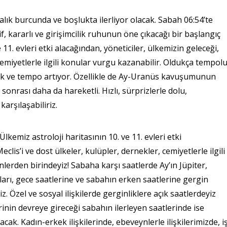
ık burcunda ve boşlukta ilerliyor olacak. Sabah 06:54’te
, kararlı ve girişimcilik ruhunun öne çıkacağı bir başlangıç
 11. evleri etki alacağından, yöneticiler, ülkemizin geleceği,
 cemiyetlerle ilgili konular vurgu kazanabilir. Oldukça tempol
lik ve tempo artıyor. Özellikle de Ay-Uranüs kavuşumunun
sonrası daha da hareketli. Hızlı, sürprizlerle dolu,
arşılaşabiliriz.
lkemiz astroloji haritasının 10. ve 11. evleri etki
clis’i ve dost ülkeler, kulüpler, dernekler, cemiyetlerle ilgili
lerden birindeyiz! Sabaha karşı saatlerde Ay’ın Jüpiter,
ıları, gece saatlerine ve sabahın erken saatlerine gergin
iz. Özel ve sosyal ilişkilerde gerginliklere açık saatlerdeyiz
erinin devreye gireceği sabahın ilerleyen saatlerinde ise
. Kadın-erkek ilişkilerinde, ebeveynlerle ilişkilerimizde, i