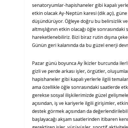
senatoryumlar-hapishaneler gibi kapalı yerler
etkin olacak Ay-Neptün karesi (dik açı), gün
düşündürüyor. Öğleye doğru bu belirsizlik ve
altmışlığının etkin olacağı öğle sonrasındaki
hareketlenebiliriz. Bizi biraz rutin dışına çeke
Günün geri kalanında da bu güzel enerji dev
Pazar günü boyunca Ay İkizler burcunda ilerli
gizli ve perde arkası işler, örgütler, oluşumla
hapishaneler gibi kapalı yerlerle ilgili temal
ama özellikle öğle sonrasındaki saatlerde etk
gerekse sosyal ilişkilerimizde güzel gelişmel
açısından, iş ve kariyerle ilgili girişimler, e
destek görmek açısından da değerlendirilebil
başlayacağı akşam saatlerinden itibaren kendi
gerektiren işler, yürüyüşler, sportif aktivit