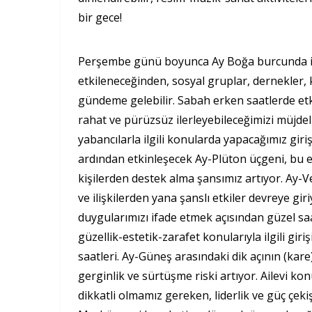
bir gece!
Perşembe günü boyunca Ay Boğa burcunda ilerl
etkileneceğinden, sosyal gruplar, dernekler, ku
gündeme gelebilir. Sabah erken saatlerde etki
rahat ve pürüzsüz ilerleyebileceğimizi müjdeli
yabancılarla ilgili konularda yapacağımız gir
ardından etkinleşecek Ay-Plüton üçgeni, bu e
kişilerden destek alma şansımız artıyor. Ay-
ve ilişkilerden yana şanslı etkiler devreye gi
duygularımızı ifade etmek açısından güzel saat
güzellik-estetik-zarafet konularıyla ilgili gir
saatleri. Ay-Güneş arasındaki dik açının (kare
gerginlik ve sürtüşme riski artıyor. Ailevi kon
dikkatli olmamız gereken, liderlik ve güç çeki