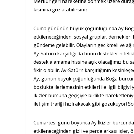
Merkür geri hareketine dönmek üzere durağan
kısmına göz atabilirsiniz.
Cuma gününün büyük çoğunluğunda Ay Boğa bur
etkileneceğinden, sosyal gruplar, dernekler, ku
gündeme gelebilir. Olayların gecikmeli ve ağı
Ay-Satürn karşıtlığı da bunu destekler nitelik
destek alamama hissine açık olacağımız bu saa
fikir olabilir. Ay-Satürn karşıtlığının kesinl
Ay, günün büyük çoğunluğunda Boğa burcunda 
boşlukta ilerlemesinin etkileri ile ilgili bilgi
İkizler burcuna geçişiyle birlikte hareketleni
iletişim trafiği hızlı akacak gibi gözüküyor!
Cumartesi günü boyunca Ay İkizler burcunda il
etkileneceğinden gizli ve perde arkası işler, ö