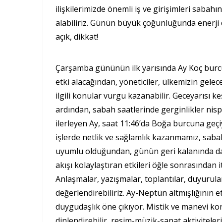
ilişkilerimizde önemli iş ve girişimleri sabah
alabiliriz. Günün büyük çoğunluğunda enerji d
açık, dikkat!
Çarşamba gününün ilk yarısında Ay Koç burcund
etki alacağından, yöneticiler, ülkemizin gelece
ilgili konular vurgu kazanabilir. Geceyarısı k
ardından, sabah saatlerinde gerginlikler ni
ilerleyen Ay, saat 11:46’da Boğa burcuna geçi
işlerde netlik ve sağlamlık kazanmamız, sabah
uyumlu olduğundan, günün geri kalanında daha
akışı kolaylaştıran etkileri öğle sonrasından
Anlaşmalar, yazışmalar, toplantılar, duyurular,
değerlendirebiliriz. Ay-Neptün altmışlığının 
duygudaşlık öne çıkıyor. Mistik ve manevi kon
dinlendirebilir, resim-müzik-sanat aktiviteler