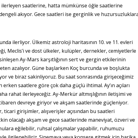
ın ilerleyen saatlerine, hatta mümkünse öğle saatlerine
engeli akıyor. Gece saatleri ise gerginlik ve huzursuzluklar
a ilerliyor. Ülkemiz astroloji haritasının 10. ve 11. evleri
ği, Meclis’i ve dost ülkeler, kulüpler, dernekler, cemiyetlerle
esinleşen Ay-Mars karşıtlığının sert ve gergin etkilerinin
speten azalıyor. Güne başlarken Koç burcunda ve boşlukta
yor ve biraz sakinliyoruz. Bu saat sonrasında girişeceğimiz
 erken saatlere göre çok daha güçlü ihtimal. Ay’ın açıları
 rahat ilerleyeceğiz. Ay-Merkür altmışlığının iletişimi ve
 itibaren devreye giriyor ve akşam saatlerinde güçleniyor.
 ticari girişimler, alışverişler açısından bu saatleri
etkin olacağı akşam ve gece saatlerinde maneviyat, özveri ve
ulara eğilebilir, ruhsal çalışmalar yapabilir, ruhumuzu
iyle ilgilenebiliriz. Sinemaya veya konsere gitmek için harika