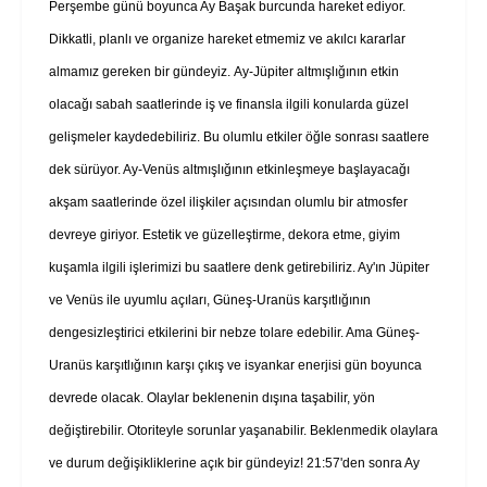
Perşembe günü boyunca Ay Başak burcunda hareket ediyor.
Dikkatli, planlı ve organize hareket etmemiz ve akılcı kararlar
almamız gereken bir gündeyiz. Ay-Jüpiter altmışlığının etkin
olacağı sabah saatlerinde iş ve finansla ilgili konularda güzel
gelişmeler kaydedebiliriz. Bu olumlu etkiler öğle sonrası saatlere
dek sürüyor. Ay-Venüs altmışlığının etkinleşmeye başlayacağı
akşam saatlerinde özel ilişkiler açısından olumlu bir atmosfer
devreye giriyor. Estetik ve güzelleştirme, dekora etme, giyim
kuşamla ilgili işlerimizi bu saatlere denk getirebiliriz. Ay'ın Jüpiter
ve Venüs ile uyumlu açıları, Güneş-Uranüs karşıtlığının
dengesizleştirici etkilerini bir nebze tolare edebilir. Ama Güneş-
Uranüs karşıtlığının karşı çıkış ve isyankar enerjisi gün boyunca
devrede olacak. Olaylar beklenenin dışına taşabilir, yön
değiştirebilir. Otoriteyle sorunlar yaşanabilir. Beklenmedik olaylara
ve durum değişikliklerine açık bir gündeyiz! 21:57'den sonra Ay