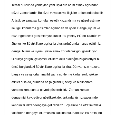
Terazi burcunda yeniaylar, yeni ilişkilere adım atmak açısından
güzel zamanlardır. Bu, özel veya sosyal ilişkiler anlamında olabilir.
Artistik ve sanatsal konular, estetik kazandırma ve güzelleştirme
ile ilgili konularda girişimler açısından da iyidir. Denge, uyum ve
huzur getirecek girişimler yapılabilir. Bu yeniay Plüton-Uranüs ve
Jüpiter ike Büyük Kare açı kalıbı oluşturduğundan, arzu ettiğimiz
denge, huzur ve uyumu yakalamak zor olacak gibi gözüküyor.
Oldukça gergin, çekişmeli etkilere açık olacağımızı gösteriyor bu
öncü burçlardaki Büyük Kare açı kalıbı zira. Dünyamızın huzura,
barışa ve sevgi ortamına ihtiyacı var. Her ne kadar zorlu göksel
etkiler olsa da, bunlarla başa çıkabilir, sevgi ve birlik ortamı
yaratma konusunda gayret gösterebiliriz. Zaman zaman
dengemizi kaybediyor gözüksek de, farkındalığımız sayesinde
kendimizi tekrar dengeye getirebiliriz. Böylelikle de etrafımızdaki
faktörlerin dengeye oturmasına katkıda bulunabiliriz. Bu hafta, bu