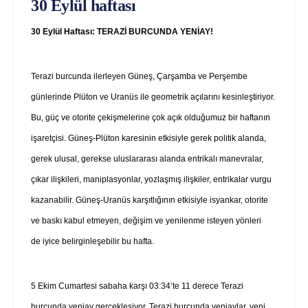
30 Eylül haftası
30 Eylül Haftası: TERAZİ BURCUNDA YENİAY!
Terazi burcunda ilerleyen Güneş, Çarşamba ve Perşembe
günlerinde Plüton ve Uranüs ile geometrik açılarını kesinleştiriyor.
Bu, güç ve otorite çekişmelerine çok açık olduğumuz bir haftanın
işaretçisi. Güneş-Plüton karesinin etkisiyle gerek politik alanda,
gerek ulusal, gerekse uluslararası alanda entrikalı manevralar,
çıkar ilişkileri, maniplasyonlar, yozlaşmış ilişkiler, entrikalar vurgu
kazanabilir. Güneş-Uranüs karşıtlığının etkisiyle isyankar, otorite
ve baskı kabul etmeyen, değişim ve yenilenme isteyen yönleri
de iyice belirginleşebilir bu hafta.
5 Ekim Cumartesi sabaha karşı 03:34’te 11 derece Terazi
burcunda yeniay gerçekleşiyor. Terazi burcunda yeniaylar, yeni