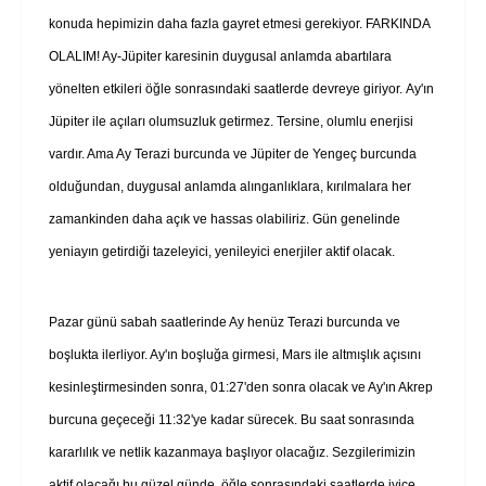
konuda hepimizin daha fazla gayret etmesi gerekiyor. FARKINDA
OLALIM! Ay-Jüpiter karesinin duygusal anlamda abartılara
yönelten etkileri öğle sonrasındaki saatlerde devreye giriyor. Ay'ın
Jüpiter ile açıları olumsuzluk getirmez. Tersine, olumlu enerjisi
vardır. Ama Ay Terazi burcunda ve Jüpiter de Yengeç burcunda
olduğundan, duygusal anlamda alınganlıklara, kırılmalara her
zamankinden daha açık ve hassas olabiliriz. Gün genelinde
yeniayın getirdiği tazeleyici, yenileyici enerjiler aktif olacak.
Pazar günü sabah saatlerinde Ay henüz Terazi burcunda ve
boşlukta ilerliyor. Ay'ın boşluğa girmesi, Mars ile altmışlık açısını
kesinleştirmesinden sonra, 01:27'den sonra olacak ve Ay'ın Akrep
burcuna geçeceği 11:32'ye kadar sürecek. Bu saat sonrasında
kararlılık ve netlik kazanmaya başlıyor olacağız. Sezgilerimizin
aktif olacağı bu güzel günde, öğle sonrasındaki saatlerde iyice