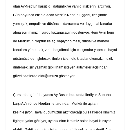
olan Ay-Neptün karşıtlığı, dalgınlık ve yanılgı risklerini arttırıyor.
Gün boyunca etkin olacak Merkür-Neptün üçgeni, iletişimde
yumuşak, empatik ve düşünceli davranma ve duygusal kararlar
alma eğilimimizin vurgu kazanacağını gösteriyor. Hem Ay'ın hem
de Merkür'ün Neptün ile açı yapıyor olması, ruhsal ve manevi
konulara yönelmek, zihin boşaltmak için çalışmalar yapmak, hayal
gücümüzü genişletecek filmlerr izlemek, kitaplar okumak, müzik
dinlemek, şiir yazmak gibi ilham isteyen aktiviteler açısından
güzel saatlerde olduğumuzu gösteriyor.
Çarşamba günü boyunca Ay Başak burcunda ilerliyor. Sabaha
karşı Ay'ın önce Neptün ile, ardından Merkür ile açıları
kesinleşiyor. Hayal gücümüzün aktif olacağı bu saatlerde kimimiz
ilginç rüyalar görüyor, uyanık olan kimimiz bolca hayal kuruyor
olabilir. Tabii bu herkes için genellenebilecek bir şey değil. Ama