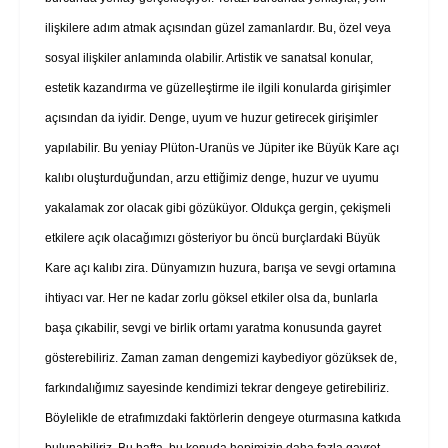
ilişkilere adım atmak açısından güzel zamanlardır. Bu, özel veya
sosyal ilişkiler anlamında olabilir. Artistik ve sanatsal konular,
estetik kazandırma ve güzelleştirme ile ilgili konularda girişimler
açısından da iyidir. Denge, uyum ve huzur getirecek girişimler
yapılabilir. Bu yeniay Plüton-Uranüs ve Jüpiter ike Büyük Kare açı
kalıbı oluşturduğundan, arzu ettiğimiz denge, huzur ve uyumu
yakalamak zor olacak gibi gözüküyor. Oldukça gergin, çekişmeli
etkilere açık olacağımızı gösteriyor bu öncü burçlardaki Büyük
Kare açı kalıbı zira. Dünyamızın huzura, barışa ve sevgi ortamına
ihtiyacı var. Her ne kadar zorlu göksel etkiler olsa da, bunlarla
başa çıkabilir, sevgi ve birlik ortamı yaratma konusunda gayret
gösterebiliriz. Zaman zaman dengemizi kaybediyor gözüksek de,
farkındalığımız sayesinde kendimizi tekrar dengeye getirebiliriz.
Böylelikle de etrafımızdaki faktörlerin dengeye oturmasına katkıda
bulunabiliriz. Bu hafta, bu konuda hepimizin daha fazla gayret