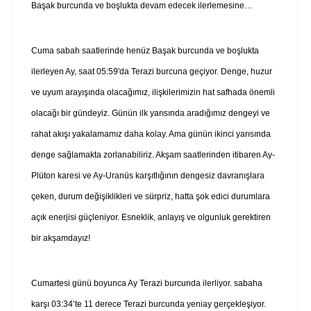
Başak burcunda ve boşlukta devam edecek ilerlemesine…
Cuma sabah saatlerinde henüz Başak burcunda ve boşlukta
ilerleyen Ay, saat 05:59'da Terazi burcuna geçiyor. Denge, huzur
ve uyum arayışında olacağımız, ilişkilerimizin hat safhada önemli
olacağı bir gündeyiz. Günün ilk yarısında aradığımız dengeyi ve
rahat akışı yakalamamız daha kolay. Ama günün ikinci yarısında
denge sağlamakta zorlanabiliriz. Akşam saatlerinden itibaren Ay-
Plüton karesi ve Ay-Uranüs karşıtlığının dengesiz davranışlara
çeken, durum değişiklikleri ve sürpriz, hatta şok edici durumlara
açık enerjisi güçleniyor. Esneklik, anlayış ve olgunluk gerektiren
bir akşamdayız!
Cumartesi günü boyunca Ay Terazi burcunda ilerliyor. sabaha
karşı 03:34’te 11 derece Terazi burcunda yeniay gerçekleşiyor.