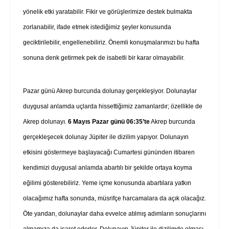
yönelik etki yaratabilir. Fikir ve görüşlerimize destek bulmakta
zorlanabilir, ifade etmek istediğimiz şeyler konusunda
geciktirilebilir, engellenebiliriz. Önemli konuşmalarımızı bu hafta
sonuna denk getirmek pek de isabetli bir karar olmayabilir.
Pazar günü Akrep burcunda dolunay gerçekleşiyor. Dolunaylar
duygusal anlamda uçlarda hissettiğimiz zamanlardır; özellikle de
Akrep dolunayı.
6 Mayıs Pazar günü 06:35’te
Akrep burcunda
gerçekleşecek dolunay Jüpiter ile dizilim yapıyor. Dolunayın
etkisini göstermeye başlayacağı Cumartesi gününden itibaren
kendimizi duygusal anlamda abartılı bir şekilde ortaya koyma
eğilimi gösterebiliriz. Yeme içme konusunda abartılara yatkın
olacağımız hafta sonunda, müsrifçe harcamalara da açık olacağız.
Öte yandan, dolunaylar daha evvelce atılmış adımların sonuçlarını
almamıza da işaret ederler. Dolunayın Jüpiter ile dizilimde olması,