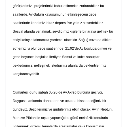
görüşlerimizi, projelerimizi kabul ettirmekte zorlanabiliriz bu
saatlerde. Ay-Satürn kavuşumunun etkinleşeceği gece
saatlerinde kendimizi biraz depresif ve yalnız hissedebiliriz.
Sosyal alanda yer almak, sevdiğimiz kişilerle bir araya gelmek bu
etkiyi kolay atlatmamıza yardımcı olacaktır. Sağlığımıza da dikkat
etmemiz iyi olur gece saatlerinde. 21:02’de Ay boşluğa giriyor ve
gece boyunca boşlukta ilerliyor. Somut ve kalıcı sonuçlar
beklediğimiz, netleşmek istediğimiz alanlarda beklentilerimiz
karşılanmayabilir.
Cumartesi günü sabah 05:20’de Ay Akrep burcuna geçiyor.
Duygusal anlamda daha derin ve uçlarda hissedeceğimiz bir
gündeyiz. Sezgilerimiz ve güdülerimiz etkin olacak. Ay’ın Neptün,
Mars ve Plüton ile açılar yapacağı bu günü metafizik konularla
ilgilenmek, gizemli temalarda araştırmalar veya konuşmalar