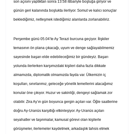
son açısını yaptıktan sonra 13:58 itibariyle boşluğa giriyor ve
günün geri kalanında boşlukta ilerliyor. Somut ve kalıcı sonuçlar
beklediğimiz, netleşmek istediğimiz alanlarda zorlanabiliriz.
Perşembe günü 05.04’te Ay Terazi burcuna geçiyor. İlişkiler
temasının ön plana çıkacağı, uyum ve denge sağlayabilmemiz
sayesinde başarı elde edebileceğimiz bir gündeyiz. Başarı
yolunda ilerlerken karşımızdaki kişileri daha fazla dikkate
almamızda, diplomatik olmamızda fayda var. Ülkemizin iç
koşulları, sınırlarımız, geleceğe yönelik temellerini atacağımız
konular öne çıkıyor. Huzur ve sakinliği, dengeyi sağlamak zor
olabilir. Zira Ay’ın gün boyunca gergin açıları var. Öğle saatlerine
doğru Ay-Uranüs karşıtlığı etkinleşiyor. Ay-Uranüs açıları
seyahatler ve taşınmalar, kamusal görevi olan kişilerle
görüşmeler, ilerlemeler kaydetmek, arkadaşlık tahsis etmek