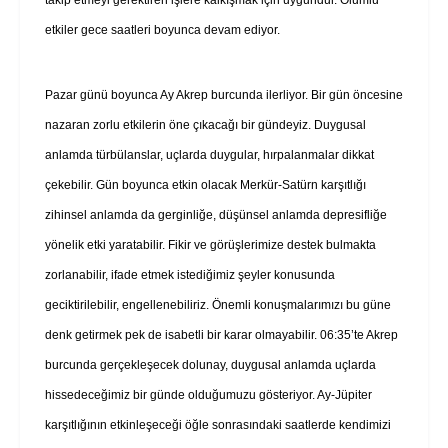
etkiler gece saatleri boyunca devam ediyor.
Pazar günü boyunca Ay Akrep burcunda ilerliyor. Bir gün öncesine
nazaran zorlu etkilerin öne çıkacağı bir gündeyiz. Duygusal
anlamda türbülanslar, uçlarda duygular, hırpalanmalar dikkat
çekebilir. Gün boyunca etkin olacak Merkür-Satürn karşıtlığı
zihinsel anlamda da gerginliğe, düşünsel anlamda depresifliğe
yönelik etki yaratabilir. Fikir ve görüşlerimize destek bulmakta
zorlanabilir, ifade etmek istediğimiz şeyler konusunda
geciktirilebilir, engellenebiliriz. Önemli konuşmalarımızı bu güne
denk getirmek pek de isabetli bir karar olmayabilir. 06:35’te Akrep
burcunda gerçekleşecek dolunay, duygusal anlamda uçlarda
hissedeceğimiz bir günde olduğumuzu gösteriyor. Ay-Jüpiter
karşıtlığının etkinleşeceği öğle sonrasındaki saatlerde kendimizi