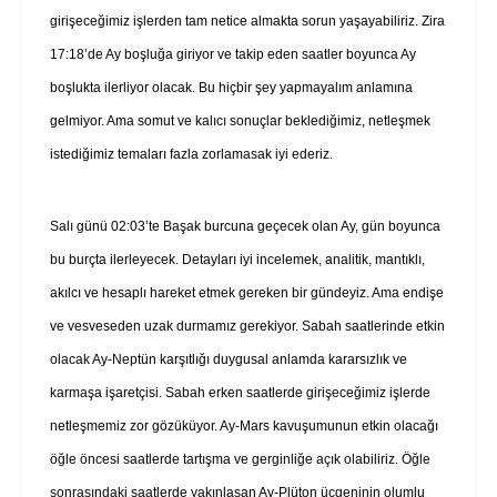
girişeceğimiz işlerden tam netice almakta sorun yaşayabiliriz. Zira
17:18’de Ay boşluğa giriyor ve takip eden saatler boyunca Ay
boşlukta ilerliyor olacak. Bu hiçbir şey yapmayalım anlamına
gelmiyor. Ama somut ve kalıcı sonuçlar beklediğimiz, netleşmek
istediğimiz temaları fazla zorlamasak iyi ederiz.
Salı günü 02:03’te Başak burcuna geçecek olan Ay, gün boyunca
bu burçta ilerleyecek. Detayları iyi incelemek, analitik, mantıklı,
akılcı ve hesaplı hareket etmek gereken bir gündeyiz. Ama endişe
ve vesveseden uzak durmamız gerekiyor. Sabah saatlerinde etkin
olacak Ay-Neptün karşıtlığı duygusal anlamda kararsızlık ve
karmaşa işaretçisi. Sabah erken saatlerde girişeceğimiz işlerde
netleşmemiz zor gözüküyor. Ay-Mars kavuşumunun etkin olacağı
öğle öncesi saatlerde tartışma ve gerginliğe açık olabiliriz. Öğle
sonrasındaki saatlerde yakınlaşan Ay-Plüton üçgeninin olumlu