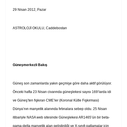
29 Nisan 2012, Pazar
ASTROLOJİ OKULU, Caddebostan
Güneşmerkezli Bakış
Güneş son zamanlarda yakın geçmişe göre daha aktif görülüyor.
Önceki hafta 23 Nisan civarında güneşlekesi sayısı 169’larda idi
ve Güneş’ten fışkıran CME’ler (Koronal Kütle Fışkırması)
Dünya’nın manyetik alanında fırtınalara sebep oldu. 25 Nisan
itibariyle NASA web sitesinde Güneşlekesi AR1465’ün bir beta-
gama-delta manyetik alan geliştirdiği ve X-sınıfı patlamalar için