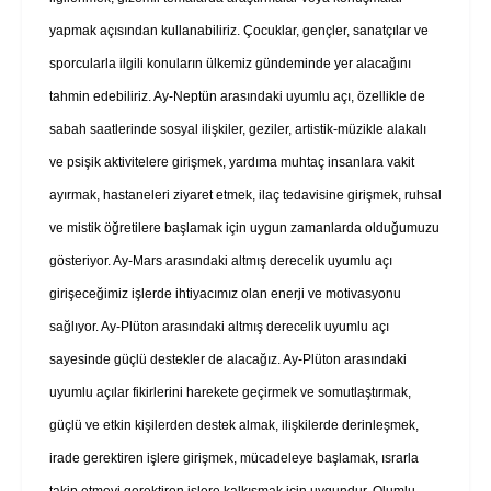
yapmak açısından kullanabiliriz. Çocuklar, gençler, sanatçılar ve
sporcularla ilgili konuların ülkemiz gündeminde yer alacağını
tahmin edebiliriz. Ay-Neptün arasındaki uyumlu açı, özellikle de
sabah saatlerinde sosyal ilişkiler, geziler, artistik-müzikle alakalı
ve psişik aktivitelere girişmek, yardıma muhtaç insanlara vakit
ayırmak, hastaneleri ziyaret etmek, ilaç tedavisine girişmek, ruhsal
ve mistik öğretilere başlamak için uygun zamanlarda olduğumuzu
gösteriyor. Ay-Mars arasındaki altmış derecelik uyumlu açı
girişeceğimiz işlerde ihtiyacımız olan enerji ve motivasyonu
sağlıyor. Ay-Plüton arasındaki altmış derecelik uyumlu açı
sayesinde güçlü destekler de alacağız. Ay-Plüton arasındaki
uyumlu açılar fikirlerini harekete geçirmek ve somutlaştırmak,
güçlü ve etkin kişilerden destek almak, ilişkilerde derinleşmek,
irade gerektiren işlere girişmek, mücadeleye başlamak, ısrarla
takip etmeyi gerektiren işlere kalkışmak için uygundur. Olumlu