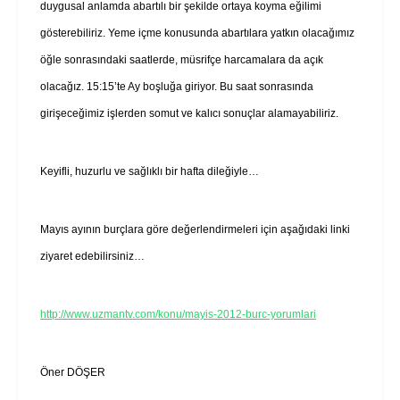
duygusal anlamda abartılı bir şekilde ortaya koyma eğilimi
gösterebiliriz. Yeme içme konusunda abartılara yatkın olacağımız
öğle sonrasındaki saatlerde, müsrifçe harcamalara da açık
olacağız. 15:15’te Ay boşluğa giriyor. Bu saat sonrasında
girişeceğimiz işlerden somut ve kalıcı sonuçlar alamayabiliriz.
Keyifli, huzurlu ve sağlıklı bir hafta dileğiyle…
Mayıs ayının burçlara göre değerlendirmeleri için aşağıdaki linki
ziyaret edebilirsiniz…
http://www.uzmantv.com/konu/mayis-2012-burc-yorumlari
Öner DÖŞER