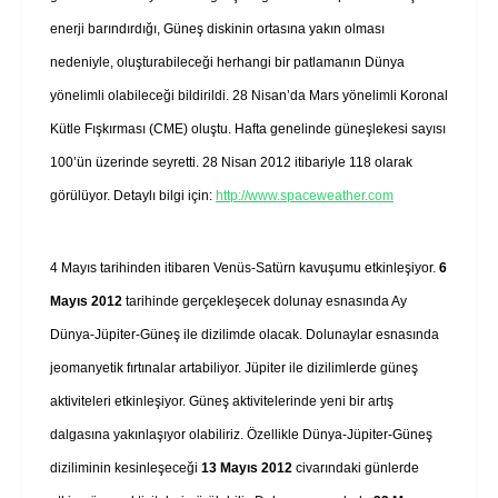
enerji barındırdığı, Güneş diskinin ortasına yakın olması
nedeniyle, oluşturabileceği herhangi bir patlamanın Dünya
yönelimli olabileceği bildirildi. 28 Nisan’da Mars yönelimli Koronal
Kütle Fışkırması (CME) oluştu. Hafta genelinde güneşlekesi sayısı
100’ün üzerinde seyretti. 28 Nisan 2012 itibariyle 118 olarak
görülüyor. Detaylı bilgi için:
http://www.spaceweather.com
4 Mayıs tarihinden itibaren Venüs-Satürn kavuşumu etkinleşiyor.
6
Mayıs 2012
tarihinde gerçekleşecek dolunay esnasında Ay
Dünya-Jüpiter-Güneş ile dizilimde olacak. Dolunaylar esnasında
jeomanyetik fırtınalar artabiliyor. Jüpiter ile dizilimlerde güneş
aktiviteleri etkinleşiyor. Güneş aktivitelerinde yeni bir artış
dalgasına yakınlaşıyor olabiliriz. Özellikle Dünya-Jüpiter-Güneş
diziliminin kesinleşeceği
13 Mayıs 2012
civarındaki günlerde