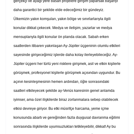
gerçekçi ve ayağı yere basan projelere girişim yaparsak başarıyı
daha garantici bir şekilde elde edeceğimiz bir gündeyiz.
Ülkemizin yakın komşuları, yakın bölge ve sınırlarlarıyla ilgili
konular dikkat çekecek. Medya ve iletişim, yazarlar ve medya
mensuplarıyla ilgili konular ön planda olacak. Sabah erken
saatlerden itibaren yakınlaşan Ay-Jüpiter üçgeninin olumlu etkileri
sayesinde girişeceğimiz işlerde daha kolay ilerleyebileceğiz. Ay-
Jüpiter üçgeni her türlü yeni risklere girişmek, asil ve etkin kişilerle
görüşmek, profesyonel kişilerle görüşmek açısından uygundur. Bu
açının kesinleşmesinin hemen ardından, öğle sonrasındaki
saatleri etkileyecek şekilde ay-Venüs karesinin genel anlamda
iyimser, ama özel ilişkilerde biraz zorlanmalara sebep olabilecek
etkisi devreye giriyor. Bu etki müsrifçe harcama, yeme içme
konusunda abartı ve gereğinden fazla duygusal davranma eğilimi
sonrasında ilişkilerde uyumsuzlukları tetikleyebilir, dikkat! Ay bu