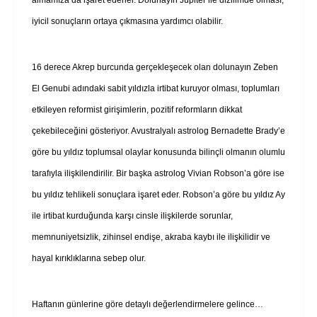
iyicil sonuçların ortaya çıkmasına yardımcı olabilir.
16 derece Akrep burcunda gerçekleşecek olan dolunayın Zeben
El Genubi adındaki sabit yıldızla irtibat kuruyor olması, toplumları
etkileyen reformist girişimlerin, pozitif reformların dikkat
çekebileceğini gösteriyor. Avustralyalı astrolog Bernadette Brady’e
göre bu yıldız toplumsal olaylar konusunda bilinçli olmanın olumlu
tarafıyla ilişkilendirilir. Bir başka astrolog Vivian Robson’a göre ise
bu yıldız tehlikeli sonuçlara işaret eder. Robson’a göre bu yıldız Ay
ile irtibat kurduğunda karşı cinsle ilişkilerde sorunlar,
memnuniyetsizlik, zihinsel endişe, akraba kaybı ile ilişkilidir ve
hayal kırıklıklarına sebep olur.
Haftanın günlerine göre detaylı değerlendirmelere gelince…