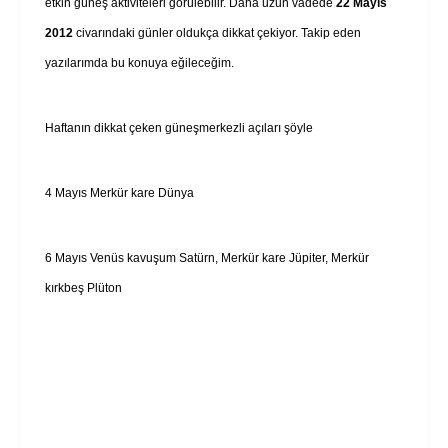
etkin güneş aktiviteleri görülebilir. Daha uzun vadede
22 Mayıs
2012
civarındaki günler oldukça dikkat çekiyor. Takip eden
yazılarımda bu konuya eğileceğim.
Haftanın dikkat çeken güneşmerkezli açıları şöyle
4 Mayıs Merkür kare Dünya
6 Mayıs Venüs kavuşum Satürn, Merkür kare Jüpiter, Merkür
kırkbeş Plüton