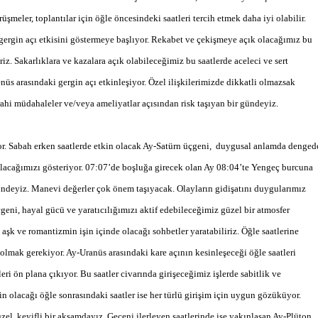
örüşmeler, toplantılar için öğle öncesindeki saatleri tercih etmek daha iyi olabilir.
 gergin açı etkisini göstermeye başlıyor. Rekabet ve çekişmeye açık olacağımız bu
iz. Sakarlıklara ve kazalara açık olabileceğimiz bu saatlerde aceleci ve sert
üs arasındaki gergin açı etkinleşiyor. Özel ilişkilerimizde dikkatli olmazsak
errahi müdahaleler ve/veya ameliyatlar açısından risk taşıyan bir gündeyiz.
or. Sabah erken saatlerde etkin olacak Ay-Satürn üçgeni,
duygusal anlamda denged
olacağımızı gösteriyor. 07:07’de boşluğa girecek olan Ay 08:04’te Yengeç burcuna
gündeyiz. Manevi değerler çok önem taşıyacak. Olayların gidişatını duygularımız
geni, hayal gücü ve yaratıcılığımızı aktif edebileceğimiz güzel bir atmosfer
, aşk ve romantizmin işin içinde olacağı sohbetler yaratabiliriz. Öğle saatlerine
olmak gerekiyor. Ay-Uranüs arasındaki kare açının kesinleşeceği öğle saatleri
ri ön plana çıkıyor. Bu saatler civarında girişeceğimiz işlerde sabitlik ve
in olacağı öğle sonrasındaki saatler ise her türlü girişim için uygun gözüküyor.
zel, keyifli bir akşamdayız. Geceni ilerleyen saatlerinde ise yakınlaşan Ay-Plüton