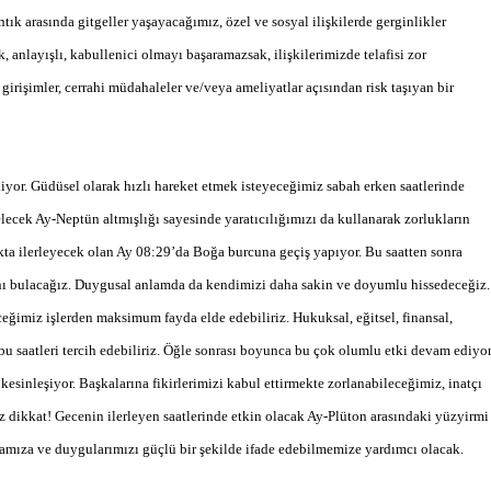
k arasında gitgeller yaşayacağımız, özel ve sosyal ilişkilerde gerginlikler
anlayışlı, kabullenici olmayı başaramazsak, ilişkilerimizde telafisi zor
 girişimler, cerrahi müdahaleler ve/veya ameliyatlar açısından risk taşıyan bir
iyor. Güdüsel olarak hızlı hareket etmek isteyeceğimiz sabah erken saatlerinde
elecek Ay-Neptün altmışlığı sayesinde yaratıcılığımızı da kullanarak zorlukların
kta ilerleyecek olan Ay 08:29’da Boğa burcuna geçiş yapıyor. Bu saatten sonra
nı bulacağız. Duygusal anlamda da kendimizi daha sakin ve doyumlu hissedeceğiz.
eğimiz işlerden maksimum fayda elde edebiliriz. Hukuksal, eğitsel, finansal,
bu saatleri tercih edebiliriz. Öğle sonrası boyunca bu çok olumlu etki devam ediyo
kesinleşiyor. Başkalarına fikirlerimizi kabul ettirmekte zorlanabileceğimiz, inatçı
 dikkat! Gecenin ilerleyen saatlerinde etkin olacak Ay-Plüton arasındaki yüzyirmi
amıza ve duygularımızı güçlü bir şekilde ifade edebilmemize yardımcı olacak.