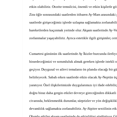
etkin olabiliriz. Otorite temsilcisi, önemli ve etkin kişilerle g
Zira öğle sonrasındaki saatlerden itibaren Ay-Mars arasındaki
saatlerde girişeceğimiz işlerde uzlaşma sağlamakta zorlanabilir
hareketlerden kaçınmak yerinde olur. Akşam saatlerinde Ay-Ven
zorlanmalar yaşayabiliriz. Ayrıca estetikle ilgili girişimler, c
Cumartesi gününün ilk saatlerinde Ay İkizler burcunda ilerliy
hissedeceğimizi ve sorumluluk almak gereken işlerde istekli 
geçiyor. Duygusal ve ailevi temaların ön planda olacağı bir 
belirleyecek. Sabah erken saatlerde etkin olacak Ay-Neptün üç
yaratıyor. Özel ilişkilerimizde duygularımızı iyi ifade edebilir
doğru biraz daha gergin etkiler devreye gireceğinden dikkatli 
civarında, beklenmedik durumlar, sürprizler ve yön değişiklikle
devamlılık sağlamakta zorlanabiliriz. Ay-Jüpiter sextilinin etk
Olumlu etkiler akşam saatlerinde de etkinliğini sürdürüyor. Gü