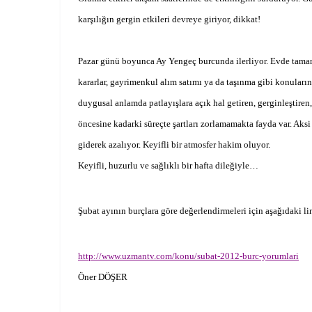
karşılığın gergin etkileri devreye giriyor, dikkat!
Pazar günü boyunca Ay Yengeç burcunda ilerliyor. Evde tamaml
kararlar, gayrimenkul alım satımı ya da taşınma gibi konuların
duygusal anlamda patlayışlara açık hal getiren, gerginleştire
öncesine kadarki süreçte şartları zorlamamakta fayda var. Aksi 
giderek azalıyor. Keyifli bir atmosfer hakim oluyor.
Keyifli, huzurlu ve sağlıklı bir hafta dileğiyle…
Şubat ayının burçlara göre değerlendirmeleri için aşağıdaki li
http://www.uzmantv.com/konu/subat-2012-burc-yorumlari
Öner DÖŞER