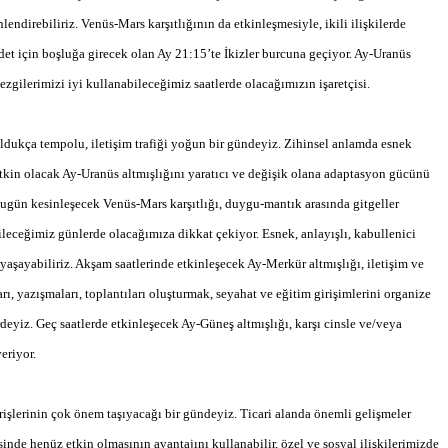
lendirebiliriz. Venüs-Mars karşıtlığının da etkinleşmesiyle, ikili ilişkilerde
ddet için boşluğa girecek olan Ay 21:15’te İkizler burcuna geçiyor. Ay-Uranüs
sezgilerimizi iyi kullanabileceğimiz saatlerde olacağımızın işaretçisi.
dukça tempolu, iletişim trafiği yoğun bir gündeyiz. Zihinsel anlamda esnek
tkin olacak Ay-Uranüs altmışlığını yaratıcı ve değişik olana adaptasyon gücünü
, bugün kesinleşecek Venüs-Mars karşıtlığı, duygu-mantık arasında gitgeller
ileceğimiz günlerde olacağımıza dikkat çekiyor. Esnek, anlayışlı, kabullenici
 yaşayabiliriz. Akşam saatlerinde etkinleşecek Ay-Merkür altmışlığı, iletişim ve
ı, yazışmaları, toplantıları oluşturmak, seyahat ve eğitim girişimlerini organize
eyiz. Geç saatlerde etkinleşecek Ay-Güneş altmışlığı, karşı cinsle ve/veya
eriyor.
rişlerinin çok önem taşıyacağı bir gündeyiz. Ticari alanda önemli gelişmeler
nde henüz etkin olmasının avantajını kullanabilir, özel ve sosyal ilişkilerimizde