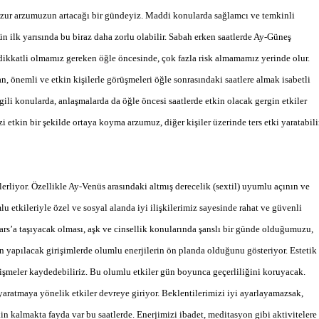
uzur arzumuzun artacağı bir gündeyiz. Maddi konularda sağlamcı ve temkinli
n ilk yarısında bu biraz daha zorlu olabilir. Sabah erken saatlerde Ay-Güneş
e dikkatli olmamız gereken öğle öncesinde, çok fazla risk almamamız yerinde olur.
an, önemli ve etkin kişilerle görüşmeleri öğle sonrasındaki saatlere almak isabetli
ilgili konularda, anlaşmalarda da öğle öncesi saatlerde etkin olacak gergin etkiler
etkin bir şekilde ortaya koyma arzumuz, diğer kişiler üzerinde ters etki yaratabilir
yor. Özellikle Ay-Venüs arasındaki altmış derecelik (sextil) uyumlu açının ve
 etkileriyle özel ve sosyal alanda iyi ilişkilerimiz sayesinde rahat ve güvenli
Mars’a taşıyacak olması, aşk ve cinsellik konularında şanslı bir günde olduğumuzu,
çin yapılacak girişimlerde olumlu enerjilerin ön planda olduğunu gösteriyor. Estetik
elişmeler kaydedebiliriz. Bu olumlu etkiler gün boyunca geçerliliğini koruyacak.
ğı yaratmaya yönelik etkiler devreye giriyor. Beklentilerimizi iyi ayarlayamazsak,
kin kalmakta fayda var bu saatlerde. Enerjimizi ibadet, meditasyon gibi aktivitelere