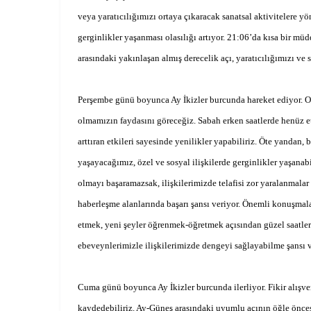
veya yaratıcılığımızı ortaya çıkaracak sanatsal aktivitelere yön
gerginlikler yaşanması olasılığı artıyor. 21:06’da kısa bir mü
arasındaki yakınlaşan almış derecelik açı, yaratıcılığımızı ve 
Perşembe günü boyunca Ay İkizler burcunda hareket ediyor. Ol
olmamızın faydasını göreceğiz. Sabah erken saatlerde henüz e
arttıran etkileri sayesinde yenilikler yapabiliriz. Öte yandan
yaşayacağımız, özel ve sosyal ilişkilerde gerginlikler yaşanab
olmayı başaramazsak, ilişkilerimizde telafisi zor yaralanmalar
haberleşme alanlarında başarı şansı veriyor. Önemli konuşmalar
etmek, yeni şeyler öğrenmek-öğretmek açısından güzel saatlerd
ebeveynlerimizle ilişkilerimizde dengeyi sağlayabilme şansı v
Cuma günü boyunca Ay İkizler burcunda ilerliyor. Fikir alışve
kaydedebiliriz. Ay-Güneş arasındaki uyumlu açının öğle öncesi