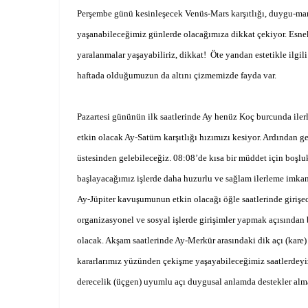
Perşembe günü kesinleşecek Venüs-Mars karşıtlığı, duygu-mantı
yaşanabileceğimiz günlerde olacağımıza dikkat çekiyor. Esnek, 
yaralanmalar yaşayabiliriz, dikkat!
Öte yandan estetikle ilgili
haftada olduğumuzun da altını çizmemizde fayda var.
Pazartesi gününün ilk saatlerinde Ay henüz Koç burcunda ilerl
etkin olacak Ay-Satürn karşıtlığı hızımızı kesiyor. Ardından g
üstesinden gelebileceğiz. 08:08’de kısa bir müddet için boşlu
başlayacağımız işlerde daha huzurlu ve sağlam ilerleme imka
Ay-Jüpiter kavuşumunun etkin olacağı öğle saatlerinde girişec
organizasyonel ve sosyal işlerde girişimler yapmak açısından 
olacak. Akşam saatlerinde Ay-Merkür arasındaki dik açı (kare) 
kararlarımız yüzünden çekişme yaşayabileceğimiz saatlerdeyiz
derecelik (üçgen) uyumlu açı duygusal anlamda destekler alm