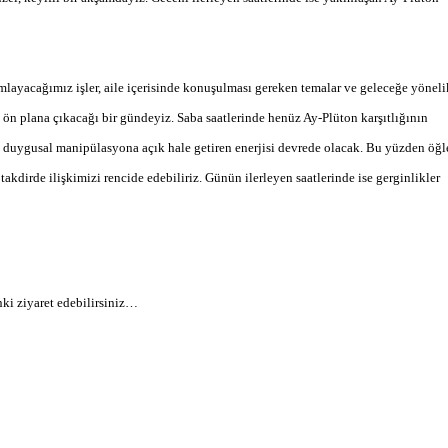
ayacağımız işler, aile içerisinde konuşulması gereken temalar ve geleceğe yöneli
 ön plana çıkacağı bir gündeyiz. Saba saatlerinde henüz Ay-Plüton karşıtlığının
n, duygusal manipülasyona açık hale getiren enerjisi devrede olacak. Bu yüzden öğl
takdirde ilişkimizi rencide edebiliriz. Günün ilerleyen saatlerinde ise gerginlikler
nki ziyaret edebilirsiniz…