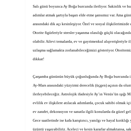
Salı günü boyunca Ay Boğa burcunda ilerliyor. Sakinlik ve h
adımlar atmak şartıyla başarı elde etme şansımız var. Ama günü
arasındaki dik açı kesinleşiyor. Özel ve sosyal ilişkilerimizd
Otorite figürleriyle stresler yaşanma olasılığı güçlü olacağınd
olabilir. Ailevi temalarda, ev ve gayrimenkul alışverişleriyle 
uzlaşma sağlamakta zorlanabileceğimizi gösteriyor. Otoritemizi 
dikkat!
Çarşamba gününün büyük çoğunluğunda Ay Boğa burcunda ilerli
Ay-Mars arasındaki yüzyirmi derecelik (üçgen) açının da olumlu
ilerleyebileceğiz. Astrolojik ifadesiyle Ay’ın Venüs’ün ışığı 
evlilik ev ilişkilere atılacak adımlarda, çocuk sahibi olmak i
ev zarafet, dekorasyon ve sanatla ilgili konularda da güzel g
Gece saatlerinde ise kafa karıştırıcı, yanılgı ve hayal kırıklı
üzüntü yaşayabiliriz. Aceleci ve kesin kararlar almaktansa, sa