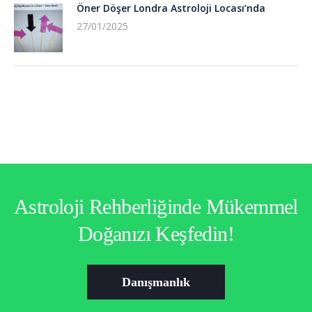
Öner Döşer Londra Astroloji Locası’nda
27/01/2025
Astroloji Rehberliğinde Mükemmel
Doğanızı Keşfedin!
Danışmanlık