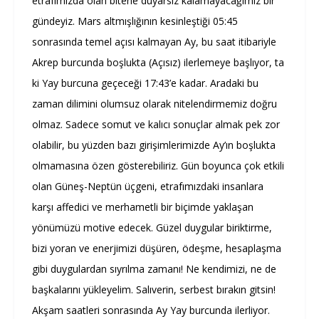
etrafımızda olan bitene duyarsız kalamayacağımız bir
gündeyiz. Mars altmışlığının kesinleştiği 05:45
sonrasında temel açısı kalmayan Ay, bu saat itibariyle
Akrep burcunda boşlukta (Açısız) ilerlemeye başlıyor, ta
ki Yay burcuna geçeceği 17:43’e kadar. Aradaki bu
zaman dilimini olumsuz olarak nitelendirmemiz doğru
olmaz. Sadece somut ve kalıcı sonuçlar almak pek zor
olabilir, bu yüzden bazı girişimlerimizde Ay’ın boşlukta
olmamasına özen gösterebiliriz. Gün boyunca çok etkili
olan Güneş-Neptün üçgeni, etrafımızdaki insanlara
karşı affedici ve merhametli bir biçimde yaklaşan
yönümüzü motive edecek. Güzel duygular biriktirme,
bizi yoran ve enerjimizi düşüren, ödeşme, hesaplaşma
gibi duygulardan sıyrılma zamanı! Ne kendimizi, ne de
başkalarını yükleyelim. Salıverin, serbest bırakın gitsin!
Akşam saatleri sonrasında Ay Yay burcunda ilerliyor.