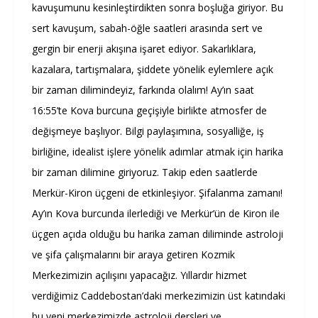
kavuşumunu kesinleştirdikten sonra boşluğa giriyor. Bu
sert kavuşum, sabah-öğle saatleri arasında sert ve
gergin bir enerji akışına işaret ediyor. Sakarlıklara,
kazalara, tartışmalara, şiddete yönelik eylemlere açık
bir zaman dilimindeyiz, farkında olalım! Ay’ın saat
16:55’te Kova burcuna geçişiyle birlikte atmosfer de
değişmeye başlıyor. Bilgi paylaşımına, sosyalliğe, iş
birliğine, idealist işlere yönelik adımlar atmak için harika
bir zaman dilimine giriyoruz. Takip eden saatlerde
Merkür-Kiron üçgeni de etkinleşiyor. Şifalanma zamanı!
Ay’ın Kova burcunda ilerlediği ve Merkür’ün de Kiron ile
üçgen açıda olduğu bu harika zaman diliminde astroloji
ve şifa çalışmalarını bir araya getiren Kozmik
Merkezimizin açılışını yapacağız. Yıllardır hizmet
verdiğimiz Caddebostan’daki merkezimizin üst katındaki
bu yeni merkezimizde astroloji dersleri ve