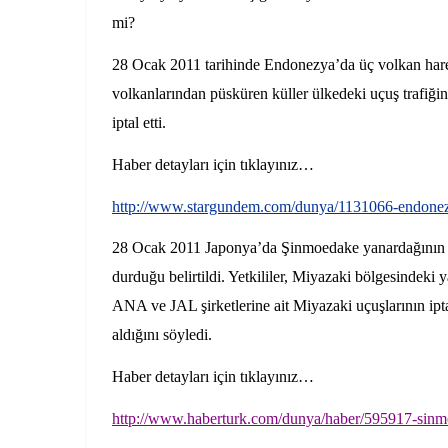
mi?
28 Ocak 2011 tarihinde
Endonezya’da üç volkan har
volkanlarından püsküren küller ülkedeki uçuş trafiğini 
iptal etti.
Haber detayları için tıklayınız…
http://www.stargundem.com/dunya/1131066-endonezya
28 Ocak 2011
Japonya’da Şinmoedake yanardağının fa
durduğu belirtildi. Yetkililer, Miyazaki bölgesindek
ANA ve JAL şirketlerine ait Miyazaki uçuşlarının iptal
aldığını söyledi.
Haber detayları için tıklayınız…
http://www.haberturk.com/dunya/haber/595917-sinmo