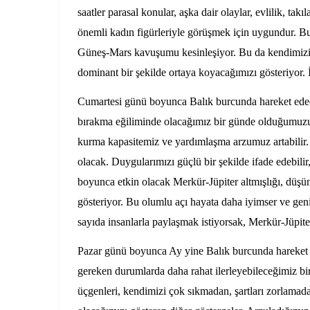
saatler p
arasal konular, aşka dair olaylar, evlilik, tak
önemli kadın figürleriyle görüşmek için uygundur. Bu 
Güneş-Mars kavuşumu kesinleşiyor. Bu da kendimizi d
dominant bir şekilde ortaya koyacağımızı gösteriyor. İ
Cumartesi günü boyunca Balık burcunda hareket edece
bırakma eğiliminde olacağımız bir günde olduğumuzu 
kurma kapasitemiz ve yardımlaşma arzumuz artabilir. 
olacak. Duygularımızı güçlü bir şekilde ifade edebilir,
boyunca etkin olacak Merkür-Jüpiter altmışlığı, düşün
gösteriyor. Bu olumlu açı hayata daha iyimser ve geni
sayıda insanlarla paylaşmak istiyorsak, Merkür-Jüpite
Pazar günü boyunca Ay yine Balık burcunda hareket 
gereken durumlarda daha rahat ilerleyebileceğimiz 
üçgenleri, kendimizi çok sıkmadan, şartları zorlamad