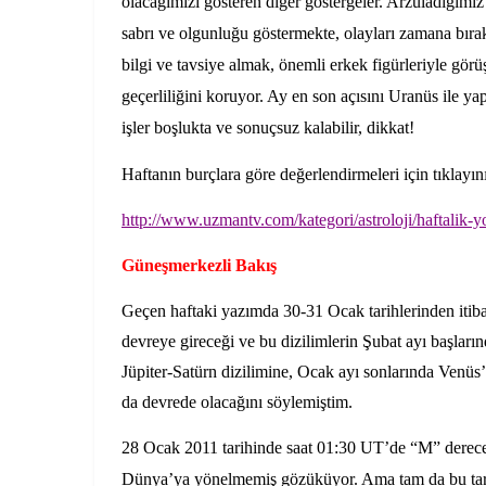
olacağımızı gösteren diğer göstergeler. Arzuladığımız
sabrı ve olgunluğu göstermekte, olayları zamana bır
bilgi ve tavsiye almak, önemli erkek figürleriyle gö
geçerliliğini koruyor. Ay en son açısını Uranüs ile ya
işler boşlukta ve sonuçsuz kalabilir, dikkat!
Haftanın burçlara göre değerlendirmeleri için tıklayı
http://www.uzmantv.com/kategori/astroloji/haftalik-
Güneşmerkezli Bakış
Geçen haftaki yazımda 30-31 Ocak tarihlerinden itib
devreye gireceği ve bu dizilimlerin Şubat ayı başlar
Jüpiter-Satürn dizilimine, Ocak ayı sonlarında Venü
da devrede olacağını söylemiştim.
28 Ocak 2011 tarihinde saat 01:30 UT’de “M” dereces
Dünya’ya yönelmemiş gözüküyor. Ama tam da bu tariht