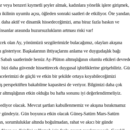
ılar veya benzeri kıym
etli şeyler almak, kadınlara yönelik işlere girişmek,
ikilinin uyumlu açısı, öğleden sonraki saatleri de etkiliyor. Öte yandan
aha aktif ve dinamik hissedeceğimizi, ama biraz fazla baskın ve
nsanlar arasında huzursuzlukların artması riski var!
k olan Ay, yönümüzü sezgilerimizle bulacağımız, olayları akışına
gösteriyor. Başkalarının ihtiyaçlarını anlama ve duygudaşlık bağı
Sabah saatlerinde henüz Ay-Plüton altmışlığının olumlu etkileri devred
 bizi daha güvende hissettirecek duygusal işbirliklerine girişebiliriz. Gü
celerimizi de güçlü ve etkin bir şekilde ortaya koyabileceğimizi
ş perspektiften bakabilme kapasitesi de veriyor. Bilgimizi daha çok
r altmışlığının etkin olduğu bu hafta sonunu iyi değerlendirmeliyiz.
ediyor olacak. Mevcut şartları kabullenmemiz ve akışına bırakmamız
bir gündeyiz. Gün boyunca etkin olacak Güneş-Satürn Mars-Satürn
an, sorumluluklar altında boğulmadan, rahat ve akıcı bir günde