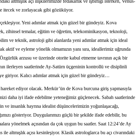
ki altmışlık açı ilişkilerimizde fedakarlık ve işbirliği isterken, Venüs-
me itecek ve zorlayacak gibi gözüküyor.
ekleşiyor. Yeni adımlar atmak için güzel bir gündeyiz. Kova
k, zihinsel temalar, eğitim ve öğretim, telekominikasyon, teknoloji,
lim ve teknik, astroloji gibi alanlarda yeni adımlar atmak için ideal
ak aktif ve eyleme yönelik olmamızın yanı sıra, ideallerimiz uğrunda
 Özgürlük arzusu ve üzerinde otorite kabul etmeme tavrının açık bir
hın ilerleyen saatlerinde Ay-Satürn üçgeninin kontrollü ve disiplinli
e giriyor. Kalıcı adımlar atmak için güzel bir gündeyiz…
areket ediyor olacak. Merkür’ün de Kova burcuna giriş yapmasıyla
dimizi daha iyi ifade edebilme yeteneğimiz güçlenecek. Sabah saatlerinde
 ve insanlık hayrına idealist düşüncelerimizin yoğunlaşacağı,
ğımızı gösteriyor. Duygularımızı güçlü bir şekilde ifade edebilir, bu
temalara yönelmek açısından da çok uygun bu saatler. Saat 12:24’de Ay
le altmışlık açısı kesinleşiyor. Klasik astrologlarca bu açı civarındaki