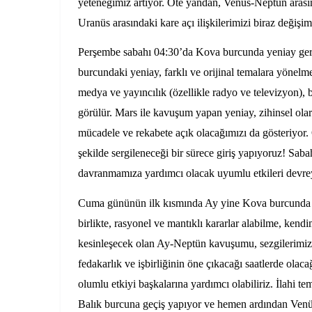
yeteneğimiz artıyor. Öte yandan, Venüs-Neptün arasında
Uranüs arasındaki kare açı ilişkilerimizi biraz değişi
Perşembe sabahı 04:30’da Kova burcunda yeniay gerç
burcundaki yeniay, farklı ve orijinal temalara yönelme
medya ve yayıncılık (özellikle radyo ve televizyon), bi
görülür. Mars ile kavuşum yapan yeniay, zihinsel olar
mücadele ve rekabete açık olacağımızı da gösteriyor.
şekilde sergileneceği bir sürece giriş yapıyoruz! Saba
davranmamıza yardımcı olacak uyumlu etkileri devrey
Cuma gününün ilk kısmında Ay yine Kova burcunda h
birlikte, rasyonel ve mantıklı kararlar alabilme, ken
kesinleşecek olan Ay-Neptün kavuşumu, sezgilerimizin
fedakarlık ve işbirliğinin öne çıkacağı saatlerde olaca
olumlu etkiyi başkalarına yardımcı olabiliriz. İlahi 
Balık burcuna geçiş yapıyor ve hemen ardından Venüs i