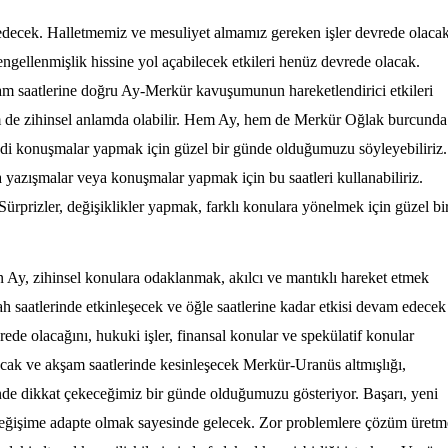
decek. Halletmemiz ve mesuliyet almamız gereken işler devrede olacak
engellenmişlik hissine yol açabilecek etkileri henüz devrede olacak.
şam saatlerine doğru Ay-Merkür kavuşumunun hareketlendirici etkileri
 de zihinsel anlamda olabilir. Hem Ay, hem de Merkür Oğlak burcunda
ddi konuşmalar yapmak için güzel bir günde olduğumuzu söyleyebiliriz.
a yazışmalar veya konuşmalar yapmak için bu saatleri kullanabiliriz.
Sürprizler, değişiklikler yapmak, farklı konulara yönelmek için güzel bi
Ay, zihinsel konulara odaklanmak, akılcı ve mantıklı hareket etmek
ah saatlerinde etkinleşecek ve öğle saatlerine kadar etkisi devam edecek
evrede olacağını, hukuki işler, finansal konular
ve spekülatif konu
lar
ak ve akşam saatlerinde kesinleşecek Merkür-Uranüs altmışlığı,
esinde dikkat çekeceğimiz bir günde olduğumuzu gösteriyor. Başarı, yeni
 değişime adapte olmak sayesinde gelecek. Zor problemlere çözüm üretm