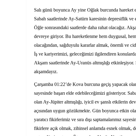
Salı günü boyunca Ay yine Oğlak burcunda hareket e
Sabah saatlerinde Ay-Satürn karesinin depresiflik ve 
Öğle sonrasındaki saatlerde daha rahat olacağız. Ak
devreye giriyor. Bu hareketlenme hem duygusal, hem
olacağından, sağduyulu kararlar almak, önemli ve ci
İş ve kariyerimizi, geleceğimizi ilgilendiren konulard
Akşam saatlerinde Ay-Uranüs altmışlığı etkinleşiyor. 
akşamdayız.
Çarşamba 01:22’de Kova burcuna geçiş yapacak olan 
sayesinde başarı elde edebileceğimizi gösteriyor. Sab
olan Ay-Jüpiter altmışlığı, iyicil ev şanslı etkilerin d
açısından uygun gözükmekte. Gün boyunca etkin olac
yaratıcı fikirlerimiz ve sıra dışı saptamalarımız say
fikirlere açık olmak, zihinsel anlamda esnek olmak,