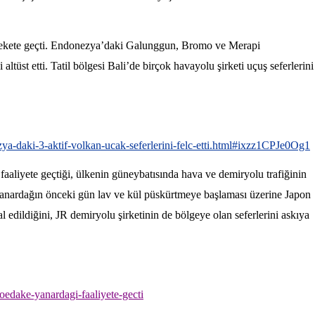
ekete geçti. Endonezya’daki Galunggun, Bromo ve Merapi
altüst etti. Tatil bölgesi Bali’de birçok havayolu şirketi uçuş seferlerini
-daki-3-aktif-volkan-ucak-seferlerini-felc-etti.html#ixzz1CPJe0Og1
aliyete geçtiği, ülkenin güneybatısında hava ve demiryolu trafiğinin
i yanardağın önceki gün lav ve kül püskürtmeye başlaması üzerine Japon
 edildiğini, JR demiryolu şirketinin de bölgeye olan seferlerini askıya
edake-yanardagi-faaliyete-gecti