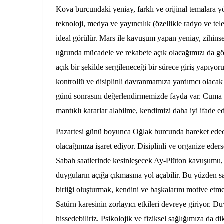
Kova burcundaki yeniay, farklı ve orijinal temalara y
teknoloji, medya ve yayıncılık (özellikle radyo ve tele
ideal görülür. Mars ile kavuşum yapan yeniay, zihinse
uğrunda mücadele ve rekabete açık olacağımızı da gös
açık bir şekilde sergileneceği bir sürece giriş yapıy
kontrollü ve disiplinli davranmamıza yardımcı olacak
günü sonrasını değerlendirmemizde fayda var. Cuma 
mantıklı kararlar alabilme, kendimizi daha iyi ifade
Pazartesi günü boyunca Oğlak burcunda hareket edecek
olacağımıza işaret ediyor. Disiplinli ve organize eder
Sabah saatlerinde kesinleşecek Ay-Plüton kavuşumu, s
duyguların açığa çıkmasına yol açabilir. Bu yüzden s
birliği oluşturmak, kendini ve başkalarını motive etm
Satürn karesinin zorlayıcı etkileri devreye giriyor. D
hissedebiliriz. Psikolojik ve fiziksel sağlığımıza da