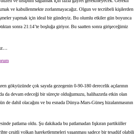
 düzen ve disiplini sağlamak için fazla gayret gerekmeyecek. Gerekli
akmak ve kabullenmekte zorlanmayacağız. Olgun ve tecrübeli kişilerden
rüşmeler yapmak için ideal bir gündeyiz. Bu olumlu etkiler gün boyunca
ptıktan sonra 21:14’te boşluğa giriyor. Bu saatten sonra girişeceğimiz
nız…
yorum
aren gökyüzünde çok sayıda gezegenin 0-90-180 derecelik açılarının
ında da devam edeceği bir süreçte olduğumuzu, halihazırda etkin olan
s’ün de dahil olacağını ve bu esnada Dünya-Mars-Güneş hizalanmasının
inde patlama oldu. Şu dakikada bu patlamadan fışkıran partiküller
e çeşitli volkan hareketlenmeleri yaşanması sadece bir tesadüf olabili