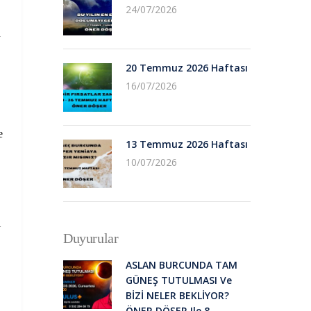
24/07/2026
n
20 Temmuz 2026 Haftası
16/07/2026
e
13 Temmuz 2026 Haftası
10/07/2026
ı
Duyurular
ASLAN BURCUNDA TAM
GÜNEŞ TUTULMASI Ve
BİZİ NELER BEKLİYOR?
ÖNER DÖŞER Ile 8