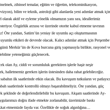
önelmek, zihinsel temalar, eğitim ve öğretim, telekominikasyon,
vizyon), bilim ve teknik, astroloji gibi alanlarda yeni adımlar atmak içi
l olarak aktif ve eyleme yönelik olmamızın yanı sıra, ideallerimiz
teriyor. Özgürlük arzusu ve üzerinde otorite kabul etmeme tavrının
oruz! Öte yandan, Satürn’ün yeniay ile uyumlu açı oluşturmasının
 uyumlu etkileri de devrede olacak. Kalıcı adımlar atmak için Perşembe
günü Merkür’ün de Kova burcuna giriş yapmasıyla birlikte, rasyonel v
 edebilme yeteneğimiz güçlenecek.
 olan Ay, ciddi ve sorumluluk gerektiren işlerle haşir neşir
sek, halletmemiz gereken işlerin üstesinden daha rahat gelebileceğiz.
abahın ilk saatlerinde etkin olacak. Bu kavuşum tutkuların ve patlayıc
abah saatlerinde kontrollü olmayı başarabilmeliyiz. Öte yandan, güç
ek şeklinde de değerlendirilebilir bu kavuşum. Akşam saatlerinde Ay-
uygularımızı doğru ifade etmekte zorlanabilir, üzerimizde baskı
 dikkat etmemizde fayda var. Özellikle de soğuk algınlığına…