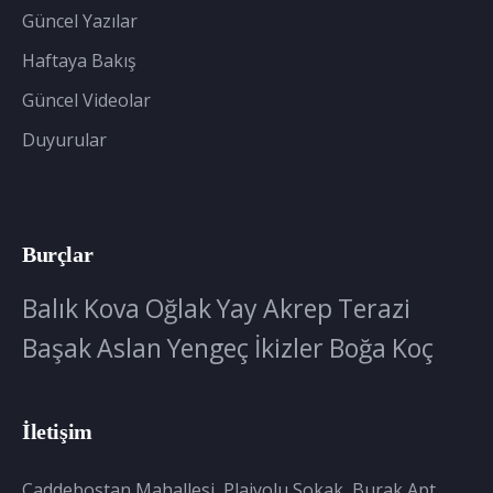
Güncel Yazılar
Haftaya Bakış
Güncel Videolar
Duyurular
Burçlar
Balık
Kova
Oğlak
Yay
Akrep
Terazi
Başak
Aslan
Yengeç
İkizler
Boğa
Koç
İletişim
Caddebostan Mahallesi, Plajyolu Sokak, Burak Apt.