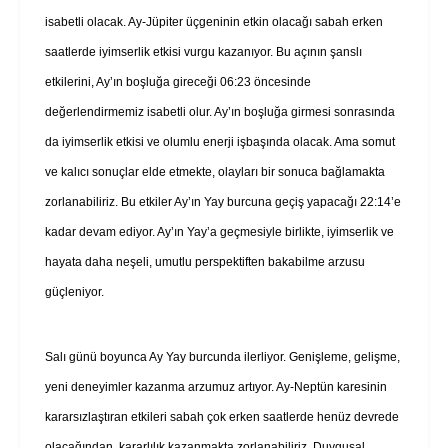
isabetli olacak. Ay-Jüpiter üçgeninin etkin olacağı sabah erken
saatlerde iyimserlik etkisi vurgu kazanıyor. Bu açının şanslı
etkilerini, Ay’ın boşluğa gireceği 06:23 öncesinde
değerlendirmemiz isabetli olur. Ay’ın boşluğa girmesi sonrasında
da iyimserlik etkisi ve olumlu enerji işbaşında olacak. Ama somut
ve kalıcı sonuçlar elde etmekte, olayları bir sonuca bağlamakta
zorlanabiliriz. Bu etkiler Ay’ın Yay burcuna geçiş yapacağı 22:14’e
kadar devam ediyor. Ay’ın Yay’a geçmesiyle birlikte, iyimserlik ve
hayata daha neşeli, umutlu perspektiften bakabilme arzusu
güçleniyor.
Salı günü boyunca Ay Yay burcunda ilerliyor. Genişleme, gelişme,
yeni deneyimler kazanma arzumuz artıyor. Ay-Neptün karesinin
kararsızlaştıran etkileri sabah çok erken saatlerde henüz devrede
olacağından, kararlılık kazanmakta zorlanabiliriz. Duygusal