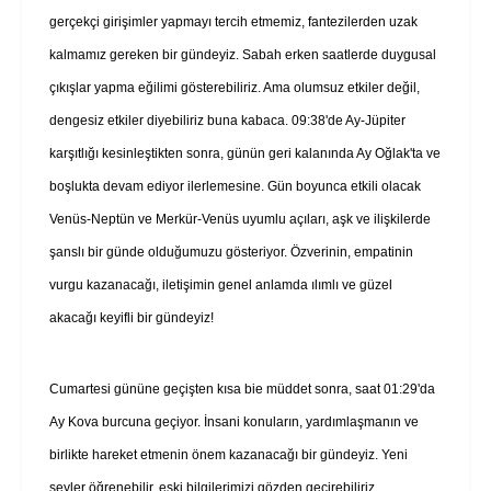
gerçekçi girişimler yapmayı tercih etmemiz, fantezilerden uzak
kalmamız gereken bir gündeyiz. Sabah erken saatlerde duygusal
çıkışlar yapma eğilimi gösterebiliriz. Ama olumsuz etkiler değil,
dengesiz etkiler diyebiliriz buna kabaca. 09:38'de Ay-Jüpiter
karşıtlığı kesinleştikten sonra, günün geri kalanında Ay Oğlak'ta ve
boşlukta devam ediyor ilerlemesine. Gün boyunca etkili olacak
Venüs-Neptün ve Merkür-Venüs uyumlu açıları, aşk ve ilişkilerde
şanslı bir günde olduğumuzu gösteriyor. Özverinin, empatinin
vurgu kazanacağı, iletişimin genel anlamda ılımlı ve güzel
akacağı keyifli bir gündeyiz!
Cumartesi gününe geçişten kısa bie müddet sonra, saat 01:29'da
Ay Kova burcuna geçiyor. İnsani konuların, yardımlaşmanın ve
birlikte hareket etmenin önem kazanacağı bir gündeyiz. Yeni
şeyler öğrenebilir, eski bilgilerimizi gözden geçirebiliriz.