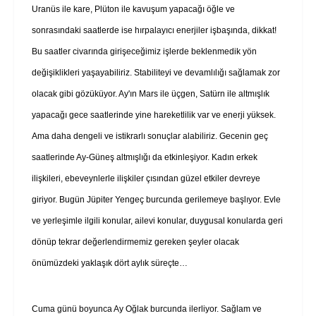
Uranüs ile kare, Plüton ile kavuşum yapacağı öğle ve
sonrasındaki saatlerde ise hırpalayıcı enerjiler işbaşında, dikkat!
Bu saatler civarında girişeceğimiz işlerde beklenmedik yön
değişiklikleri yaşayabiliriz. Stabiliteyi ve devamlılığı sağlamak zor
olacak gibi gözüküyor. Ay'ın Mars ile üçgen, Satürn ile altmışlık
yapacağı gece saatlerinde yine hareketlilik var ve enerji yüksek.
Ama daha dengeli ve istikrarlı sonuçlar alabiliriz. Gecenin geç
saatlerinde Ay-Güneş altmışlığı da etkinleşiyor. Kadın erkek
ilişkileri, ebeveynlerle ilişkiler çısından güzel etkiler devreye
giriyor. Bugün
Jüpiter Yengeç burcunda gerilemeye başlıyor. Evle
ve yerleşimle ilgili konular, ailevi konular, duygusal konularda geri
dönüp tekrar değerlendirmemiz gereken şeyler olacak
önümüzdeki yaklaşık dört aylık süreçte…
Cuma günü boyunca Ay Oğlak burcunda ilerliyor. Sağlam ve