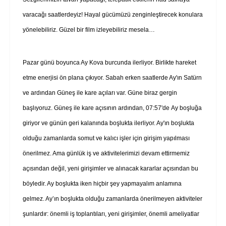
varacağı saatlerdeyiz! Hayal gücümüzü zenginleştirecek konulara
yönelebiliriz. Güzel bir film izleyebiliriz mesela…
Pazar günü boyunca Ay Kova burcunda ilerliyor. Birlikte hareket
etme enerjisi ön plana çıkıyor. Sabah erken saatlerde Ay'ın Satürn
ve ardından Güneş ile kare açıları var. Güne biraz gergin
başlıyoruz. Güneş ile kare açısının ardından, 07:57'de Ay boşluğa
giriyor ve günün geri kalanında boşlukta ilerliyor.
Ay'ın boşlukta
olduğu zamanlarda somut ve kalıcı işler için girişim yapılması
önerilmez. Ama günlük iş ve aktivitelerimizi devam ettirmemiz
açısından değil, yeni girişimler ve alınacak kararlar açısından bu
böyledir. Ay boşlukta iken hiçbir şey yapmayalım anlamına
gelmez. Ay’ın boşlukta olduğu zamanlarda önerilmeyen aktiviteler
şunlardır: önemli iş toplantıları, yeni girişimler, önemli ameliyatlar