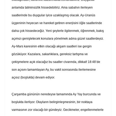
anlamda tatminsizlik hissedebiliriz. Ama sabahın ilerleyen
saatlerinde bu duygular iyice uzaklaşmış olacak. Ay-Uranüs
üçgeninin heyecan ve hareket getiren enerjisini öğle saatlerinde
daha çok hissedeceğiz. Yeni şeylerle ilgilenmek, öğrenmek, bakış
açımızı genişletecek konulara yönelmek adına güzel saatlerdeyiz.
Ay-Mars karesinin etkin olacağı akşam saatleri ise gergin
gözüküyor. Kazalara, sakarlıklara, gereksiz tartışma ve
çekişmelere açık olacağız bu saatler civarında, dikkat! 18:48’de
son açısını tamamlayan Ay, bu vakit sonrasında ilerlemesine
açısız (boşlukta) devam ediyor.
Çarşamba gününün neredeyse tamamında Ay Yay burcunda ve
boşlukta ilerliyor. Olayların belirginleşmesinin, bir noktaya
varmasının zor olacağı bir gündeyiz. Gecikmeler, engellenmelerle