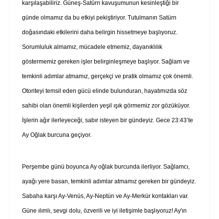
karşılaşabiliriz. Güneş-Satürn kavuşumunun kesinleştiği bir
günde olmamız da bu etkiyi pekiştiriyor. Tutulmanın Satürn
doğasındaki etkilerini daha belirgin hissetmeye başlıyoruz.
Sorumluluk almamız, mücadele etmemiz, dayanıklılık
göstermemiz gereken işler belirginleşmeye başlıyor. Sağlam ve
temkinli adımlar atmamız, gerçekçi ve pratik olmamız çok önemli.
Otoriteyi temsil eden gücü elinde bulunduran, hayatımızda söz
sahibi olan önemli kişilerden yeşil ışık görmemiz zor gözüküyor.
İşlerin ağır ilerleyeceği, sabır isteyen bir gündeyiz. Gece 23:43’te
Ay Oğlak burcuna geçiyor.
Perşembe günü boyunca Ay oğlak burcunda ilerliyor. Sağlamcı,
ayağı yere basan, temkinli adımlar atmamız gereken bir gündeyiz.
Sabaha karşı Ay-Venüs, Ay-Neptün ve Ay-Merkür kontakları var.
Güne ılımlı, sevgi dolu, özverili ve iyi iletişimle başlıyoruz! Ay'ın