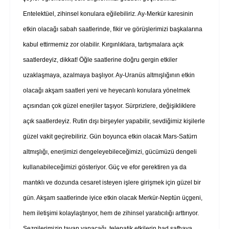
Entelektüel, zihinsel konulara eğilebiliriz. Ay-Merkür karesinin
etkin olacağı sabah saatlerinde, fikir ve görüşlerimizi başkalarına
kabul ettirmemiz zor olabilir. Kırgınlıklara, tartışmalara açık
saatlerdeyiz, dikkat! Öğle saatlerine doğru gergin etkiler
uzaklaşmaya, azalmaya başlıyor. Ay-Uranüs altmışlığının etkin
olacağı akşam saatleri yeni ve heyecanlı konulara yönelmek
açısından çok güzel enerjiler taşıyor. Sürprizlere, değişikliklere
açık saatlerdeyiz. Rutin dışı birşeyler yapabilir, sevdiğimiz kişilerle
güzel vakit geçirebiliriz. Gün boyunca etkin olacak Mars-Satürn
altmışlığı, enerjimizi dengeleyebileceğimizi, gücümüzü dengeli
kullanabileceğimizi gösteriyor. Güç ve efor gerektiren ya da
mantıklı ve dozunda cesaret isteyen işlere girişmek için güzel bir
gün. Akşam saatlerinde iyice etkin olacak Merkür-Neptün üçgeni,
hem iletişimi kolaylaştırıyor, hem de zihinsel yaratıcılığı arttırıyor.
Sezgilerimizin tavan yapacağı, telepatik etkilerin had safhaya