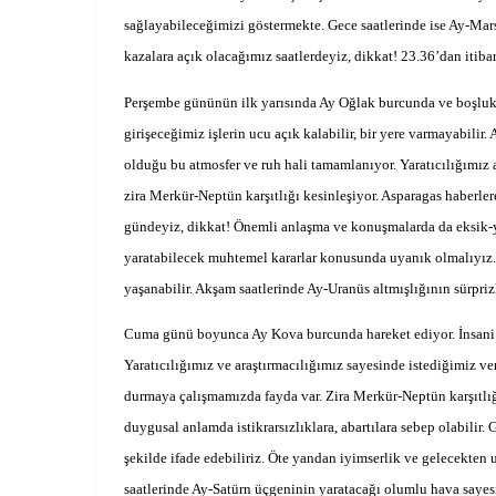
sağlayabileceğimizi göstermekte. Gece saatlerinde ise Ay-Mars k
kazalara açık olacağımız saatlerdeyiz, dikkat! 23.36’dan itiba
Perşembe gününün ilk yarısında Ay Oğlak burcunda ve boşlukta
girişeceğimiz işlerin ucu açık kalabilir, bir yere varmayabilir.
olduğu bu atmosfer ve ruh hali tamamlanıyor. Yaratıcılığımız
zira Merkür-Neptün karşıtlığı kesinleşiyor. Asparagas haberler
gündeyiz, dikkat! Önemli anlaşma ve konuşmalarda da eksik-y
yaratabilecek muhtemel kararlar konusunda uyanık olmalıyız. Ö
yaşanabilir. Akşam saatlerinde Ay-Uranüs altmışlığının sürprizl
Cuma günü boyunca Ay Kova burcunda hareket ediyor. İnsani d
Yaratıcılığımız ve araştırmacılığımız sayesinde istediğimiz ver
durmaya çalışmamızda fayda var. Zira Merkür-Neptün karşıtlığı
duygusal anlamda istikrarsızlıklara, abartılara sebep olabilir. 
şekilde ifade edebiliriz. Öte yandan iyimserlik ve gelecekten 
saatlerinde Ay-Satürn üçgeninin yaratacağı olumlu hava saye