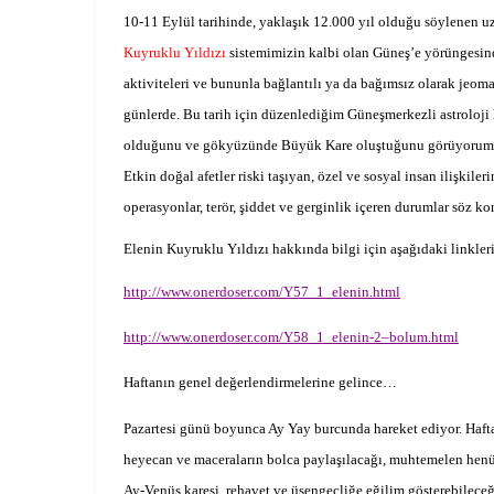
10-11 Eylül
tarihinde, yaklaşık 12.000 yıl olduğu söylenen 
Kuyruklu Yıldızı
sistemimizin kalbi olan Güneş’e yörüngesin
aktiviteleri ve bununla bağlantılı ya da bağımsız olarak jeoma
günlerde. Bu tarih için düzenlediğim Güneşmerkezli astroloji
olduğunu ve gökyüzünde Büyük Kare oluştuğunu görüyorum. Bu
Etkin doğal afetler riski taşıyan, özel ve sosyal insan ilişkile
operasyonlar, terör, şiddet ve gerginlik içeren durumlar söz kon
Elenin Kuyruklu Yıldızı hakkında bilgi için aşağıdaki linkleri 
http://www.onerdoser.com/Y57_1_elenin.html
http://www.onerdoser.com/Y58_1_elenin-2–bolum.html
Haftanın genel değerlendirmelerine gelince…
Pazartesi günü boyunca Ay Yay burcunda hareket ediyor. Haftay
heyecan ve maceraların bolca paylaşılacağı, muhtemelen henüz
Ay-Venüs karesi, rehavet ve üşengeçliğe eğilim gösterebileceğ