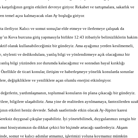
arşıtlığının gergin etkileri devreye giriyor. Rekabet ve tartışmalara, sakarlık ve
ren temel açısı kalmayacak olan Ay boşluğa giriyor.
 ilerliyor. Kalıcı ve somut sonuçlar elde etmeye ve ilerlemeye çalışsak da
 Ay’ın Kova burcuna giriş yapmasıyla birlikte 12:43 itibariyle belirsizliklerin hakim
 aktif olarak kullanabileceğimiz bir gündeyiz. Ama ayağımız yerden kesilmemeli,
e, söylenti ve dedikodulara, yanlış bilgi ve yönlendirmeye açık olacağımız bir
anlış bilgi yüzünden zor durumda kalacağımız ve sonradan hayal kırıklığı
zellikle de ticari konular, iletişim ve haberleşmeye yönelik konularda sorunlar
ere, değişikliklere ve yeniliklere açan olumlu enerjisi etkinleşiyor.
eğerlerin, yardımlaşmanın, toplumsal konuların ön plana çıkacağı bir gündeyiz.
ilere, bilgilere ulaşabiliriz. Ama yine de realiteden ayrılmamaya, fantezilerden uza
nın etkileri henüz devrede. Sabah saatlerinde etkin olacak Ay-Jüpiter karesi
Gereksiz duygusal çıkışlar yapabiliriz. İyi yönetebilirsek, duygularımızı zengin bir
umut hissiyatımızın da dikkat çekici bir biçimde artacağı saatlerdeyiz. Akşam
sinde, somut ve kalıcı adımlar atmamız, işlerimizi yoluna koymamız mümkün