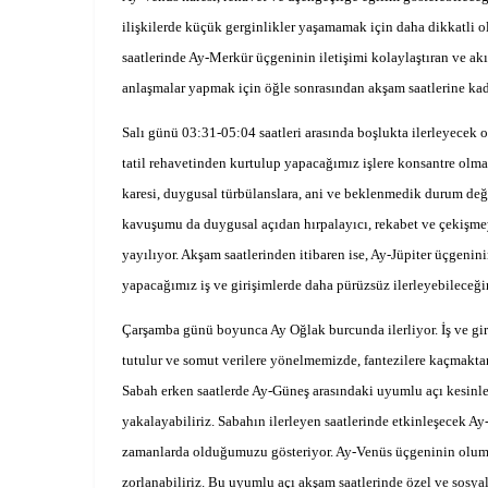
ilişkilerde küçük gerginlikler yaşamamak için daha dikkatli
saatlerinde Ay-Merkür üçgeninin iletişimi kolaylaştıran ve akı
anlaşmalar yapmak için öğle sonrasından akşam saatlerine kad
Salı günü 03:31-05:04 saatleri arasında boşlukta ilerleyecek 
tatil rehavetinden kurtulup yapacağımız işlere konsantre olm
karesi, duygusal türbülanslara, ani ve beklenmedik durum değiş
kavuşumu da duygusal açıdan hırpalayıcı, rekabet ve çekişmeye
yayılıyor. Akşam saatlerinden itibaren ise, Ay-Jüpiter üçgeni
yapacağımız iş ve girişimlerde daha pürüzsüz ilerleyebileceği
Çarşamba günü boyunca Ay Oğlak burcunda ilerliyor. İş ve gir
tutulur ve somut verilere yönelmemizde, fantezilere kaçmaktan
Sabah erken saatlerde Ay-Güneş arasındaki uyumlu açı kesinleş
yakalayabiliriz. Sabahın ilerleyen saatlerinde etkinleşecek A
zamanlarda olduğumuzu gösteriyor. Ay-Venüs üçgeninin olumlu 
zorlanabiliriz. Bu uyumlu açı akşam saatlerinde özel ve sosya