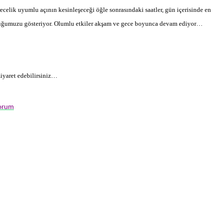
recelik uyumlu açının kesinleşeceği öğle sonrasındaki saatler, gün içerisinde en
lduğumuzu gösteriyor. Olumlu etkiler akşam ve gece boyunca devam ediyor…
ziyaret edebilirsiniz…
yorum