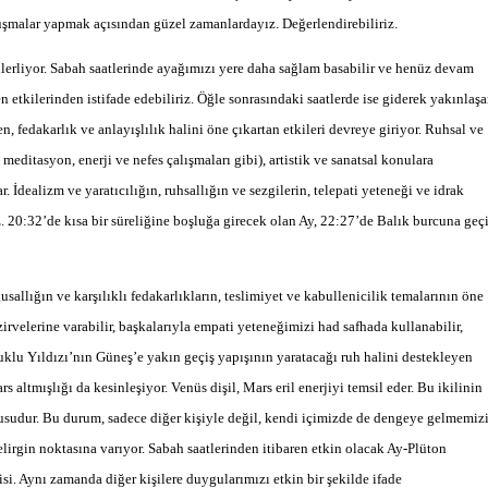
konuşmalar yapmak açısından güzel zamanlardayız. Değerlendirebiliriz.
liyor. Sabah saatlerinde ayağımızı yere daha sağlam basabilir ve henüz devam
etkilerinden istifade edebiliriz. Öğle sonrasındaki saatlerde ise giderek yakınlaş
edakarlık ve anlayışlılık halini öne çıkartan etkileri devreye giriyor. Ruhsal ve
meditasyon, enerji ve nefes çalışmaları gibi), artistik ve sanatsal konulara
İdealizm ve yaratıcılığın, ruhsallığın ve sezgilerin, telepati yeteneği ve idrak
iz. 20:32’de kısa bir süreliğine boşluğa girecek olan Ay, 22:27’de Balık burcuna geç
llığın ve karşılıklı fedakarlıkların, teslimiyet ve kabullenicilik temalarının öne
rvelerine varabilir, başkalarıyla empati yeteneğimizi had safhada kullanabilir,
ruklu Yıldızı’nın Güneş’e yakın geçiş yapışının yaratacağı ruh halini destekleyen
altmışlığı da kesinleşiyor. Venüs dişil, Mars eril enerjiyi temsil eder. Bu ikilinin
nusudur. Bu durum, sadece diğer kişiyle değil, kendi içimizde de dengeye gelmemiz
elirgin noktasına varıyor. Sabah saatlerinden itibaren etkin olacak Ay-Plüton
si. Aynı zamanda diğer kişilere duygularımızı etkin bir şekilde ifade