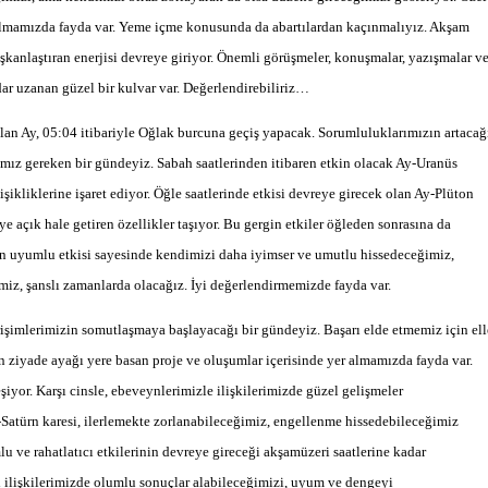
 olmamızda fayda var. Yeme içme konusunda da abartılardan kaçınmalıyız. Akşam
şkanlaştıran enerjisi devreye giriyor. Önemli görüşmeler, konuşmalar, yazışmalar v
ar uzanan güzel bir kulvar var. Değerlendirebiliriz…
olan Ay, 05:04 itibariyle Oğlak burcuna geçiş yapacak. Sorumluluklarımızın artacağ
amız gereken bir gündeyiz. Sabah saatlerinden itibaren etkin olacak Ay-Uranüs
ikliklerine işaret ediyor. Öğle saatlerinde etkisi devreye girecek olan Ay-Plüton
 açık hale getiren özellikler taşıyor. Bu gergin etkiler öğleden sonrasına da
nin uyumlu etkisi sayesinde kendimizi daha iyimser ve umutlu hissedeceğimiz,
miz, şanslı zamanlarda olacağız. İyi değerlendirmemizde fayda var.
işimlerimizin somutlaşmaya başlayacağı bir gündeyiz. Başarı elde etmemiz için ell
 ziyade ayağı yere basan proje ve oluşumlar içerisinde yer almamızda fayda var.
iyor. Karşı cinsle, ebeveynlerimizle ilişkilerimizde güzel gelişmeler
y-Satürn karesi, ilerlemekte zorlanabileceğimiz, engellenme hissedebileceğimiz
ve rahatlatıcı etkilerinin devreye gireceği akşamüzeri saatlerine kadar
l ilişkilerimizde olumlu sonuçlar alabileceğimizi, uyum ve dengeyi