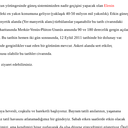
uzun yörüngesinde güneş sistemimizden nadir geçişini yapacak olan
Elenin
deki en yakın konumuna geliyor (yaklaşık 40-50 milyon mil yakınlık). Etkin güne
nyetik alanda (Yer manyetik alanı) türbülanslar yaşanabilir bu tarih civarındaki
 haritasında Merkür-Venüs-Plüton-Uranüs arasında 90 ve 180 derecelik gergin açıla
 tarihin hemen iki gün sonrasında, 12 Eylül 2011 tarihinde bir dolunay var.
rinde gerginlikler vaat eden bir görünüm mevcut. Askeri alanda sert etkiler,
usu olabilir bu tarihler civarında.
ziyaret edebilirsiniz.
a hevesli, coşkulu ve hareketli başlıyoruz. Bayram tatili anılarının, yaşanana
 tatil havasını atlatamadığımız bir gündeyiz. Sabah erken saatlerde etkin olacak
imizi, ama kendimizi biraz zorlayarak da olsa düzene gireceğimizi gösteriyor. Özel