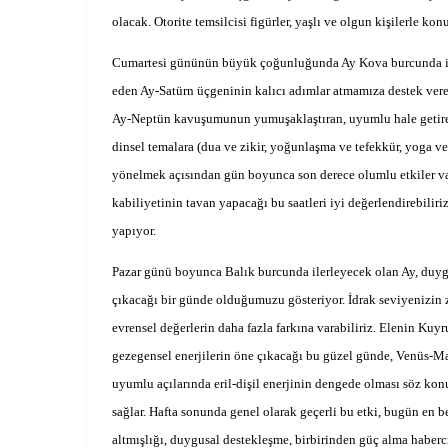
olacak. Otorite temsilcisi figürler, yaşlı ve olgun kişilerle 
Cumartesi gününün büyük çoğunluğunda Ay Kova burcunda iler
eden Ay-Satürn üçgeninin kalıcı adımlar atmamıza destek veren 
Ay-Neptün kavuşumunun yumuşaklaştıran, uyumlu hale getiren, f
dinsel temalara (dua ve zikir, yoğunlaşma ve tefekkür, yoga ve 
yönelmek açısından gün boyunca son derece olumlu etkiler var. 
kabiliyetinin tavan yapacağı bu saatleri iyi değerlendirebilir
yapıyor.
Pazar günü boyunca Balık burcunda ilerleyecek olan Ay, duygusa
çıkacağı bir günde olduğumuzu gösteriyor. İdrak seviyenizin zi
evrensel değerlerin daha fazla farkına varabiliriz. Elenin Kuy
gezegensel enerjilerin öne çıkacağı bu güzel günde, Venüs-Mars 
uyumlu açılarında eril-dişil enerjinin dengede olması söz ko
sağlar. Hafta sonunda genel olarak geçerli bu etki, bugün en b
altmışlığı, duygusal destekleşme, birbirinden güç alma haberci