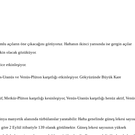
lu açıların öne çıkacağını görüyoruz. Haftanın ikinci yarısında ise gergin açılar
tkin olacak gözüküyor.
ce etkinleşiyor.
s-Uranüs ve Venüs-Plüton karşıtlığı etkinleşiyor. Gökyüzünde Büyük Kare
 Merkür-Plüton karşıtlığı kesinleşiyor, Venüs-Uranüs karşıtlığı henüz aktif, Venü
Dünya manyetik alanında türbülanslar yaratabilir. Hafta genelinde güneş lekesi sayıs
 göre 2 Eylül itibariyle 139 olarak görülmekte. Güneş lekesi sayısının yüksek