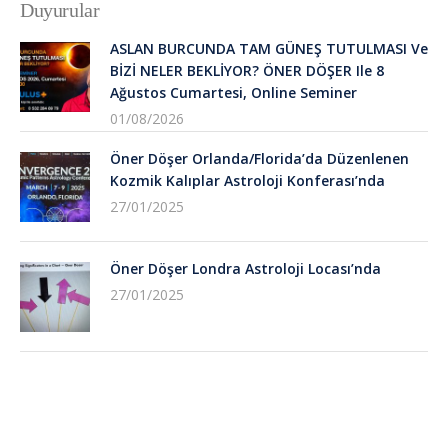
Duyurular
ASLAN BURCUNDA TAM GÜNEŞ TUTULMASI Ve
BİZİ NELER BEKLİYOR? ÖNER DÖŞER Ile 8
Ağustos Cumartesi, Online Seminer
01/08/2026
Öner Döşer Orlanda/Florida’da Düzenlenen
Kozmik Kalıplar Astroloji Konferası’nda
27/01/2025
Öner Döşer Londra Astroloji Locası’nda
27/01/2025