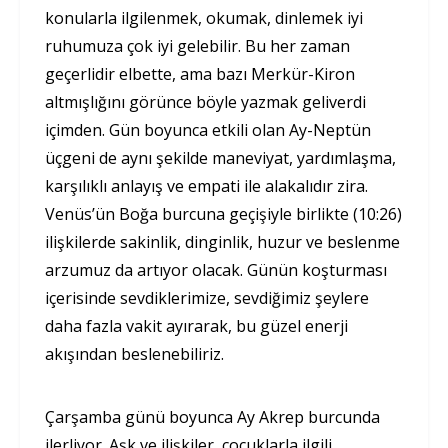
konularla ilgilenmek, okumak, dinlemek iyi
ruhumuza çok iyi gelebilir. Bu her zaman
geçerlidir elbette, ama bazı Merkür-Kiron
altmışlığını görünce böyle yazmak geliverdi
içimden. Gün boyunca etkili olan Ay-Neptün
üçgeni de aynı şekilde maneviyat, yardımlaşma,
karşılıklı anlayış ve empati ile alakalıdır zira.
Venüs’ün Boğa burcuna geçişiyle birlikte (10:26)
ilişkilerde sakinlik, dinginlik, huzur ve beslenme
arzumuz da artıyor olacak. Günün koşturması
içerisinde sevdiklerimize, sevdiğimiz şeylere
daha fazla vakit ayırarak, bu güzel enerji
akışından beslenebiliriz.
Çarşamba günü boyunca Ay Akrep burcunda
ilerliyor. Aşk ve ilişkiler, çocuklarla ilgili